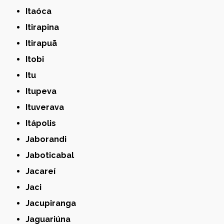
Itaóca
Itirapina
Itirapuã
Itobi
Itu
Itupeva
Ituverava
Itápolis
Jaborandi
Jaboticabal
Jacareí
Jaci
Jacupiranga
Jaguariúna