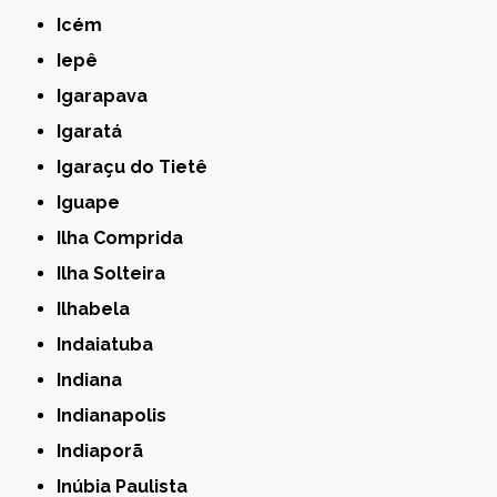
Icém
Iepê
Igarapava
Igaratá
Igaraçu do Tietê
Iguape
Ilha Comprida
Ilha Solteira
Ilhabela
Indaiatuba
Indiana
Indianapolis
Indiaporã
Inúbia Paulista