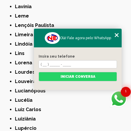
Lavínia
Leme
Lençóis Paulista
Limeira
Olá! Fale agora pelo WhatsApp
Lindóia
Lins
Insira seu telefone
Lorena
Lourdes
INICIAR CONVERSA
Louveira
Lucianópolis
1
Lucélia
Luiz Carlos
Luiziânia
Lupércio