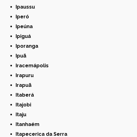
Ipaussu
Iperó
Ipeúna
Ipiguá
Iporanga
Ipuã
Iracemápolis
Irapuru
Irapuã
Itaberá
Itajobi
Itaju
Itanhaém
Itapecerica da Serra