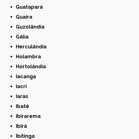
Guatapará
Guaíra
Guzolândia
Gália
Herculândia
Holambra
Hortolândia
Iacanga
Iacri
Iaras
Ibaté
Ibirarema
Ibirá
Ibitinga