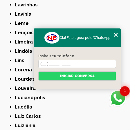
Lavrinhas
Lavínia
Leme
Lençóis Paulista
Olá! Fale agora pelo WhatsApp
Limeira
Lindóia
Insira seu telefone
Lins
Lorena
INICIAR CONVERSA
Lourdes
Louveira
1
Lucianópolis
Lucélia
Luiz Carlos
Luiziânia