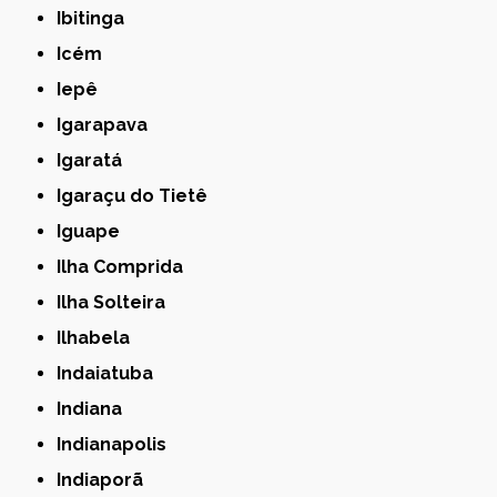
Ibitinga
Icém
Iepê
Igarapava
Igaratá
Igaraçu do Tietê
Iguape
Ilha Comprida
Ilha Solteira
Ilhabela
Indaiatuba
Indiana
Indianapolis
Indiaporã