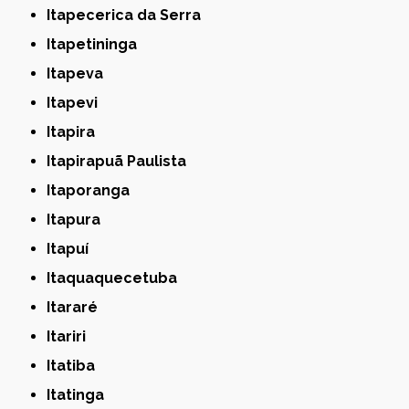
Itapecerica da Serra
Itapetininga
Itapeva
Itapevi
Itapira
Itapirapuã Paulista
Itaporanga
Itapura
Itapuí
Itaquaquecetuba
Itararé
Itariri
Itatiba
Itatinga