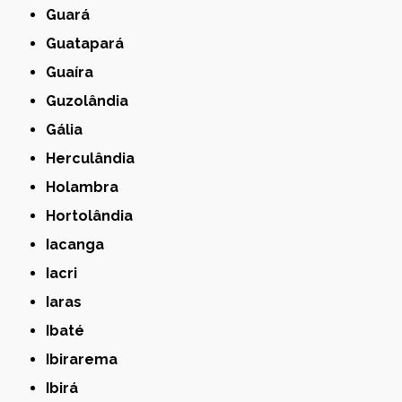
Guará
Guatapará
Guaíra
Guzolândia
Gália
Herculândia
Holambra
Hortolândia
Iacanga
Iacri
Iaras
Ibaté
Ibirarema
Ibirá