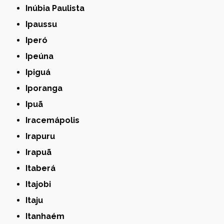
Inúbia Paulista
Ipaussu
Iperó
Ipeúna
Ipiguá
Iporanga
Ipuã
Iracemápolis
Irapuru
Irapuã
Itaberá
Itajobi
Itaju
Itanhaém