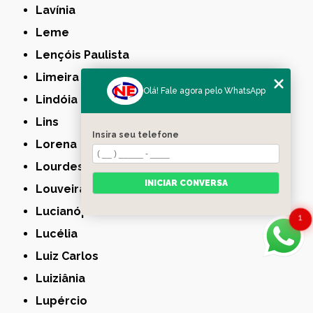
Lavínia
Leme
Lençóis Paulista
Limeira
Olá! Fale agora pelo WhatsApp
Lindóia
Lins
Insira seu telefone
Lorena
Lourdes
INICIAR CONVERSA
Louveira
Lucianópolis
1
Lucélia
Luiz Carlos
Luiziânia
Lupércio