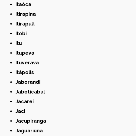
Itaóca
Itirapina
Itirapuã
Itobi
Itu
Itupeva
Ituverava
Itápolis
Jaborandi
Jaboticabal
Jacareí
Jaci
Jacupiranga
Jaguariúna