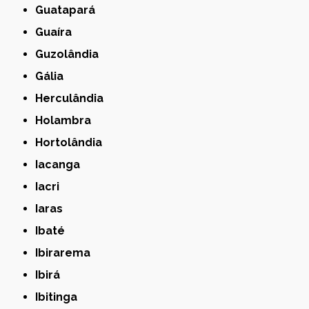
Guatapará
Guaíra
Guzolândia
Gália
Herculândia
Holambra
Hortolândia
Iacanga
Iacri
Iaras
Ibaté
Ibirarema
Ibirá
Ibitinga