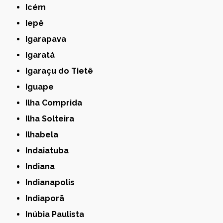
Icém
Iepê
Igarapava
Igaratá
Igaraçu do Tietê
Iguape
Ilha Comprida
Ilha Solteira
Ilhabela
Indaiatuba
Indiana
Indianapolis
Indiaporã
Inúbia Paulista