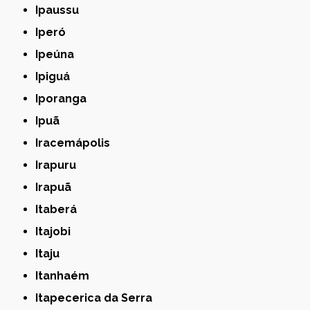
Ipaussu
Iperó
Ipeúna
Ipiguá
Iporanga
Ipuã
Iracemápolis
Irapuru
Irapuã
Itaberá
Itajobi
Itaju
Itanhaém
Itapecerica da Serra