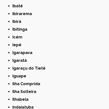
Ibaté
Ibirarema
Ibirá
Ibitinga
Icém
Iepê
Igarapava
Igaratá
Igaraçu do Tietê
Iguape
Ilha Comprida
Ilha Solteira
Ilhabela
Indaiatuba