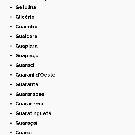
Getulina
Glicério
Guaimbê
Guaiçara
Guapiara
Guapiaçu
Guaraci
Guarani d'Oeste
Guarantã
Guararapes
Guararema
Guaratinguetá
Guaraçaí
Guareí