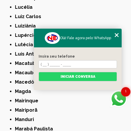
Lucélia
Luiz Carlos
Luiziânia
Lupércio
Olá! Fale agora pelo WhatsApp
Lutécia
Luís Antônio
Insira seu telefone
Macatuba
Macaubal
INICIAR CONVERSA
Macedônia
Magda
1
Mairinque
Mairiporã
Manduri
Marabá Paulista