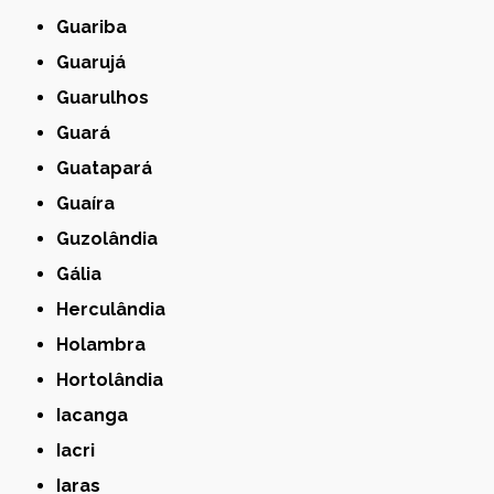
Guariba
Guarujá
Guarulhos
Guará
Guatapará
Guaíra
Guzolândia
Gália
Herculândia
Holambra
Hortolândia
Iacanga
Iacri
Iaras