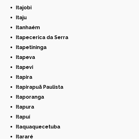
Itajobi
Itaju
Itanhaém
Itapecerica da Serra
Itapetininga
Itapeva
Itapevi
Itapira
Itapirapuã Paulista
Itaporanga
Itapura
Itapuí
Itaquaquecetuba
Itararé