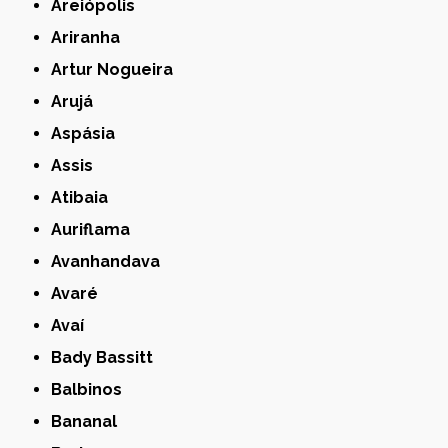
Areiópolis
Ariranha
Artur Nogueira
Arujá
Aspásia
Assis
Atibaia
Auriflama
Avanhandava
Avaré
Avaí
Bady Bassitt
Balbinos
Bananal