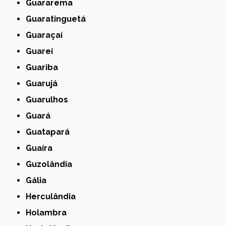
Guararema
Guaratinguetá
Guaraçaí
Guareí
Guariba
Guarujá
Guarulhos
Guará
Guatapará
Guaíra
Guzolândia
Gália
Herculândia
Holambra