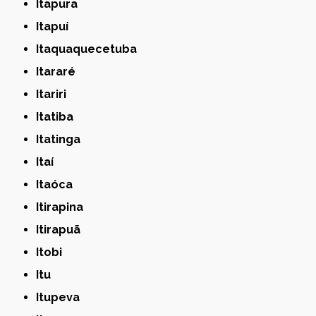
Itapura
Itapuí
Itaquaquecetuba
Itararé
Itariri
Itatiba
Itatinga
Itaí
Itaóca
Itirapina
Itirapuã
Itobi
Itu
Itupeva