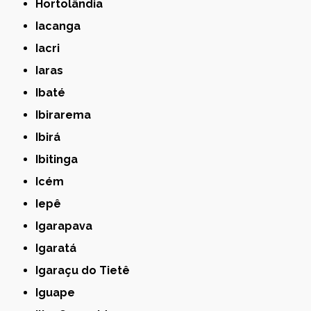
Hortolândia
Iacanga
Iacri
Iaras
Ibaté
Ibirarema
Ibirá
Ibitinga
Icém
Iepê
Igarapava
Igaratá
Igaraçu do Tietê
Iguape