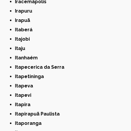
Iracemápolis
Irapuru
Irapuã
Itaberá
Itajobi
Itaju
Itanhaém
Itapecerica da Serra
Itapetininga
Itapeva
Itapevi
Itapira
Itapirapuã Paulista
Itaporanga