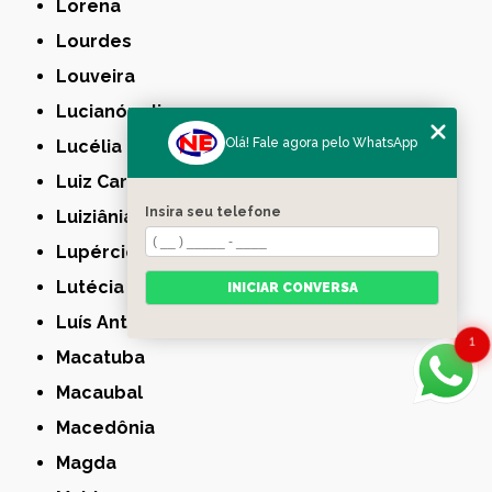
Lorena
Lourdes
Louveira
Lucianópolis
Olá! Fale agora pelo WhatsApp
Lucélia
Luiz Carlos
Insira seu telefone
Luiziânia
Lupércio
Lutécia
INICIAR CONVERSA
Luís Antônio
1
Macatuba
Macaubal
Macedônia
Magda