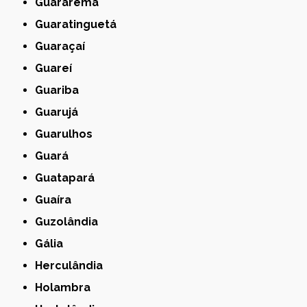
Guararema
Guaratinguetá
Guaraçaí
Guareí
Guariba
Guarujá
Guarulhos
Guará
Guatapará
Guaíra
Guzolândia
Gália
Herculândia
Holambra