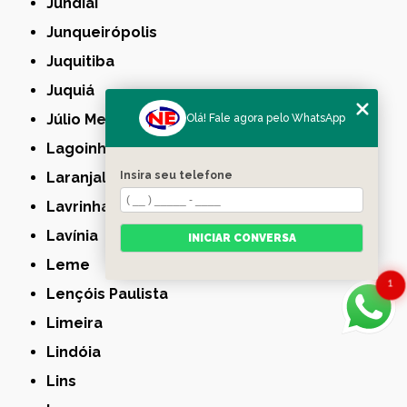
Jundiaí
Junqueirópolis
Juquitiba
Juquiá
Júlio Mesquita
Olá! Fale agora pelo WhatsApp
Lagoinha
Insira seu telefone
Laranjal Paulista
Lavrinhas
Lavínia
INICIAR CONVERSA
Leme
1
Lençóis Paulista
Limeira
Lindóia
Lins