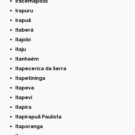
Iracemápolis
Irapuru
Irapuã
Itaberá
Itajobi
Itaju
Itanhaém
Itapecerica da Serra
Itapetininga
Itapeva
Itapevi
Itapira
Itapirapuã Paulista
Itaporanga