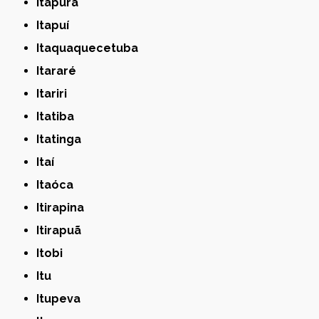
Itapura
Itapuí
Itaquaquecetuba
Itararé
Itariri
Itatiba
Itatinga
Itaí
Itaóca
Itirapina
Itirapuã
Itobi
Itu
Itupeva