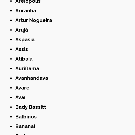
Areiópolis
Ariranha
Artur Nogueira
Arujá
Aspásia
Assis
Atibaia
Auriflama
Avanhandava
Avaré
Avaí
Bady Bassitt
Balbinos
Bananal