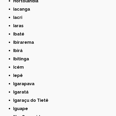
Hortolândia
Iacanga
Iacri
Iaras
Ibaté
Ibirarema
Ibirá
Ibitinga
Icém
Iepê
Igarapava
Igaratá
Igaraçu do Tietê
Iguape