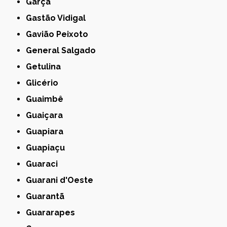
Garça
Gastão Vidigal
Gavião Peixoto
General Salgado
Getulina
Glicério
Guaimbê
Guaiçara
Guapiara
Guapiaçu
Guaraci
Guarani d'Oeste
Guarantã
Guararapes