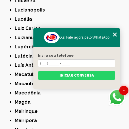
Louveira
Lucianópolis
Lucélia
Luiz Carlos
Luiziânia
Olá! Fale agora pelo WhatsApp
Lupércio
Lutécia
Insira seu telefone
Luís Antônio
Macatuba
INICIAR CONVERSA
Macaubal
1
Macedônia
Magda
Mairinque
Mairiporã