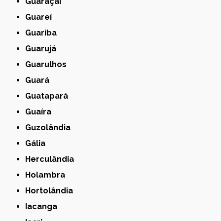
Guaraçaí
Guareí
Guariba
Guarujá
Guarulhos
Guará
Guatapará
Guaíra
Guzolândia
Gália
Herculândia
Holambra
Hortolândia
Iacanga