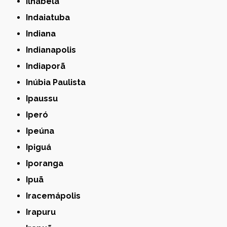
Ilhabela
Indaiatuba
Indiana
Indianapolis
Indiaporã
Inúbia Paulista
Ipaussu
Iperó
Ipeúna
Ipiguá
Iporanga
Ipuã
Iracemápolis
Irapuru