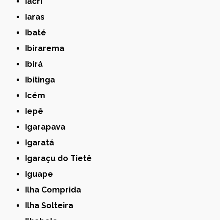
Iacri
Iaras
Ibaté
Ibirarema
Ibirá
Ibitinga
Icém
Iepê
Igarapava
Igaratá
Igaraçu do Tietê
Iguape
Ilha Comprida
Ilha Solteira