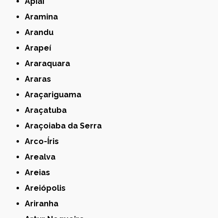
Apiaí
Aramina
Arandu
Arapeí
Araraquara
Araras
Araçariguama
Araçatuba
Araçoiaba da Serra
Arco-Íris
Arealva
Areias
Areiópolis
Ariranha