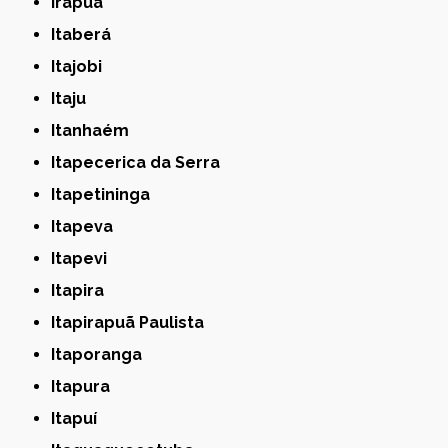
Irapuã
Itaberá
Itajobi
Itaju
Itanhaém
Itapecerica da Serra
Itapetininga
Itapeva
Itapevi
Itapira
Itapirapuã Paulista
Itaporanga
Itapura
Itapuí