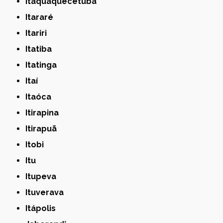
Itaquaquecetuba
Itararé
Itariri
Itatiba
Itatinga
Itaí
Itaóca
Itirapina
Itirapuã
Itobi
Itu
Itupeva
Ituverava
Itápolis