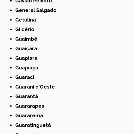
Gavião Peixoto
General Salgado
Getulina
Glicério
Guaimbê
Guaiçara
Guapiara
Guapiaçu
Guaraci
Guarani d'Oeste
Guarantã
Guararapes
Guararema
Guaratinguetá