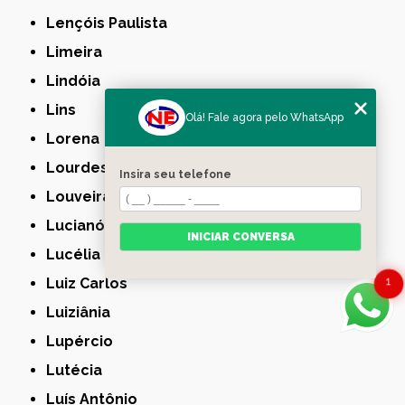
Lençóis Paulista
Limeira
Lindóia
Lins
Olá! Fale agora pelo WhatsApp
Lorena
Lourdes
Insira seu telefone
Louveira
Lucianópolis
INICIAR CONVERSA
Lucélia
1
Luiz Carlos
Luiziânia
Lupércio
Lutécia
Luís Antônio