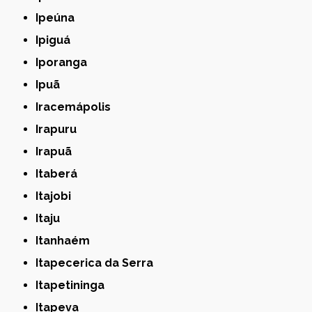
Ipeúna
Ipiguá
Iporanga
Ipuã
Iracemápolis
Irapuru
Irapuã
Itaberá
Itajobi
Itaju
Itanhaém
Itapecerica da Serra
Itapetininga
Itapeva