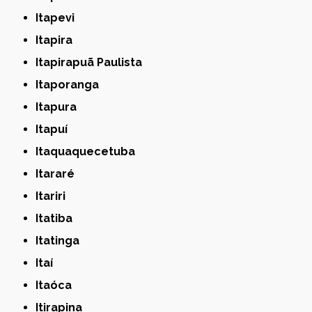
Itapevi
Itapira
Itapirapuã Paulista
Itaporanga
Itapura
Itapuí
Itaquaquecetuba
Itararé
Itariri
Itatiba
Itatinga
Itaí
Itaóca
Itirapina