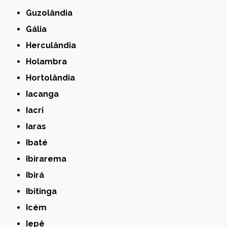
Guzolândia
Gália
Herculândia
Holambra
Hortolândia
Iacanga
Iacri
Iaras
Ibaté
Ibirarema
Ibirá
Ibitinga
Icém
Iepê