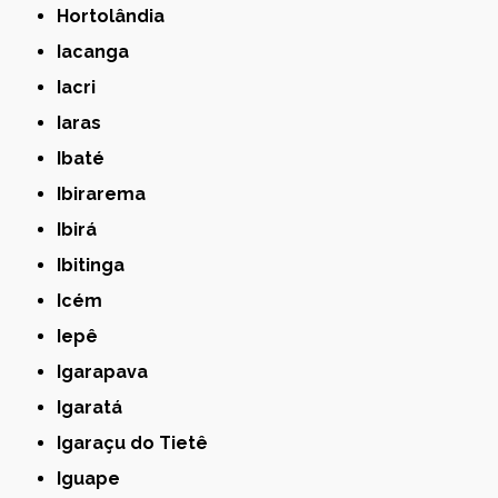
Hortolândia
Iacanga
Iacri
Iaras
Ibaté
Ibirarema
Ibirá
Ibitinga
Icém
Iepê
Igarapava
Igaratá
Igaraçu do Tietê
Iguape