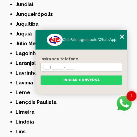
Jundiaí
Junqueirópolis
Juquitiba
Juquiá
Olá! Fale agora pelo WhatsApp
Júlio Mesquita
Lagoinha
Insira seu telefone
Laranjal Paulista
Lavrinhas
INICIAR CONVERSA
Lavínia
Leme
1
Lençóis Paulista
Limeira
Lindóia
Lins