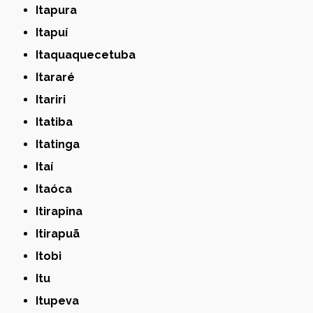
Itapura
Itapuí
Itaquaquecetuba
Itararé
Itariri
Itatiba
Itatinga
Itaí
Itaóca
Itirapina
Itirapuã
Itobi
Itu
Itupeva