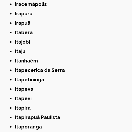
Iracemápolis
Irapuru
Irapuã
Itaberá
Itajobi
Itaju
Itanhaém
Itapecerica da Serra
Itapetininga
Itapeva
Itapevi
Itapira
Itapirapuã Paulista
Itaporanga