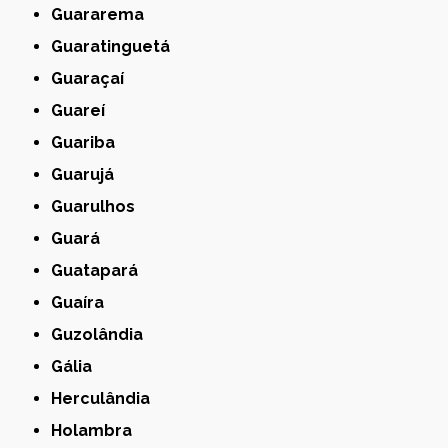
Guararema
Guaratinguetá
Guaraçaí
Guareí
Guariba
Guarujá
Guarulhos
Guará
Guatapará
Guaíra
Guzolândia
Gália
Herculândia
Holambra