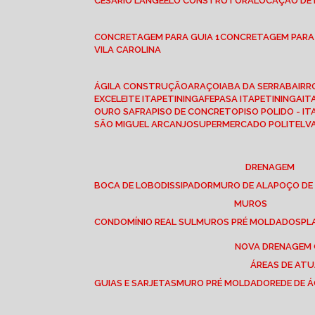
CESÁRIO LANGE
ELO CONSTRUTORA
LOCAÇÃO DE
CONCRETAGEM PARA GUIA 1
CONCRETAGEM PARA
VILA CAROLINA
ÁGILA CONSTRUÇÃO
ARAÇOIABA DA SERRA
BAIR
EXCELEITE ITAPETININGA
FEPASA ITAPETININGA
IT
OURO SAFRA
PISO DE CONCRETO
PISO POLIDO - I
SÃO MIGUEL ARCANJO
SUPERMERCADO POLITEL
DRENAGEM
BOCA DE LOBO
DISSIPADOR
MURO DE ALA
POÇO DE
MUROS
CONDOMÍNIO REAL SUL
MUROS PRÉ MOLDADOS
P
NOVA DRENAGEM
ÁREAS DE AT
GUIAS E SARJETAS
MURO PRÉ MOLDADO
REDE DE 