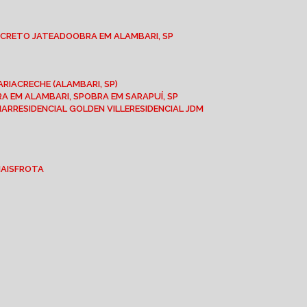
NCRETO JATEADO
OBRA EM ALAMBARI, SP
ARIA
CRECHE (ALAMBARI, SP)
BRA EM ALAMBARI, SP
OBRA EM SARAPUÍ, SP
MAR
RESIDENCIAL GOLDEN VILLE
RESIDENCIAL JDM
IAIS
FROTA