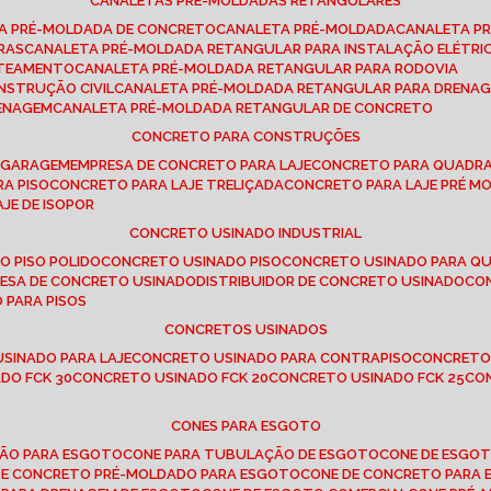
CANALETAS PRÉ-MOLDADAS RETANGULARES
TA PRÉ-MOLDADA DE CONCRETO
CANALETA PRÉ-MOLDADA
CANALETA P
RAS
CANALETA PRÉ-MOLDADA RETANGULAR PARA INSTALAÇÃO ELÉTRI
OTEAMENTO
CANALETA PRÉ-MOLDADA RETANGULAR PARA RODOVIA
NSTRUÇÃO CIVIL
CANALETA PRÉ-MOLDADA RETANGULAR PARA DRENA
RENAGEM
CANALETA PRÉ-MOLDADA RETANGULAR DE CONCRETO
CONCRETO PARA CONSTRUÇÕES
E GARAGEM
EMPRESA DE CONCRETO PARA LAJE
CONCRETO PARA QUADRA
RA PISO
CONCRETO PARA LAJE TRELIÇADA
CONCRETO PARA LAJE PRÉ M
AJE DE ISOPOR
CONCRETO USINADO INDUSTRIAL
O PISO POLIDO
CONCRETO USINADO PISO
CONCRETO USINADO PARA Q
RESA DE CONCRETO USINADO
DISTRIBUIDOR DE CONCRETO USINADO
C
 PARA PISOS
CONCRETOS USINADOS
USINADO PARA LAJE
CONCRETO USINADO PARA CONTRAPISO
CONCRETO
DO FCK 30
CONCRETO USINADO FCK 20
CONCRETO USINADO FCK 25
C
CONES PARA ESGOTO
ÇÃO PARA ESGOTO
CONE PARA TUBULAÇÃO DE ESGOTO
CONE DE ESGO
 DE CONCRETO PRÉ-MOLDADO PARA ESGOTO
CONE DE CONCRETO PARA