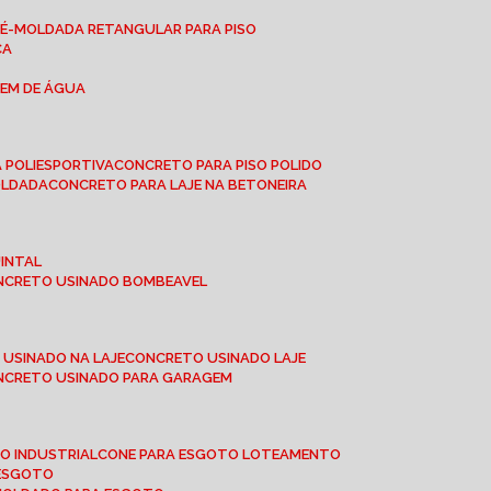
RÉ-MOLDADA RETANGULAR PARA PISO
CA
GEM DE ÁGUA
 POLIESPORTIVA
CONCRETO PARA PISO POLIDO
OLDADA
CONCRETO PARA LAJE NA BETONEIRA
UINTAL
ONCRETO USINADO BOMBEAVEL
 USINADO NA LAJE
CONCRETO USINADO LAJE
ONCRETO USINADO PARA GARAGEM
TO INDUSTRIAL
CONE PARA ESGOTO LOTEAMENTO
 ESGOTO