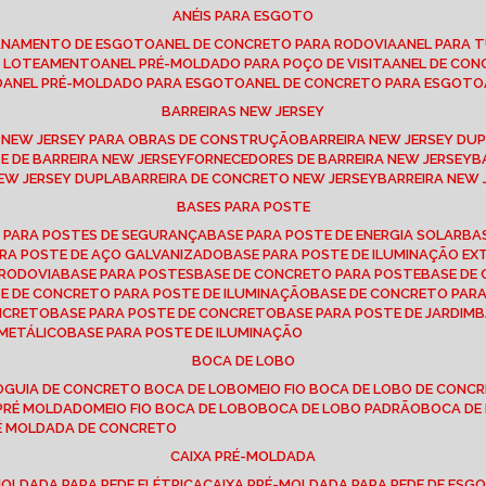
ANÉIS PARA ESGOTO
CANAMENTO DE ESGOTO
ANEL DE CONCRETO PARA RODOVIA
ANEL PARA
TO LOTEAMENTO
ANEL PRÉ-MOLDADO PARA POÇO DE VISITA
ANEL DE CO
O
ANEL PRÉ-MOLDADO PARA ESGOTO
ANEL DE CONCRETO PARA ESGOTO
BARREIRAS NEW JERSEY
A NEW JERSEY PARA OBRAS DE CONSTRUÇÃO
BARREIRA NEW JERSEY D
TE DE BARREIRA NEW JERSEY
FORNECEDORES DE BARREIRA NEW JERSEY
NEW JERSEY DUPLA
BARREIRA DE CONCRETO NEW JERSEY
BARREIRA NEW
BASES PARA POSTE
O PARA POSTES DE SEGURANÇA
BASE PARA POSTE DE ENERGIA SOLAR
B
PARA POSTE DE AÇO GALVANIZADO
BASE PARA POSTE DE ILUMINAÇÃO E
 RODOVIA
BASE PARA POSTES
BASE DE CONCRETO PARA POSTE
BASE D
SE DE CONCRETO PARA POSTE DE ILUMINAÇÃO
BASE DE CONCRETO PAR
ONCRETO
BASE PARA POSTE DE CONCRETO
BASE PARA POSTE DE JARDIM
 METÁLICO
BASE PARA POSTE DE ILUMINAÇÃO
BOCA DE LOBO
O
GUIA DE CONCRETO BOCA DE LOBO
MEIO FIO BOCA DE LOBO DE CONC
O PRÉ MOLDADO
MEIO FIO BOCA DE LOBO
BOCA DE LOBO PADRÃO
BOCA D
RÉ MOLDADA DE CONCRETO
CAIXA PRÉ-MOLDADA
-MOLDADA PARA REDE ELÉTRICA
CAIXA PRÉ-MOLDADA PARA REDE DE ESG