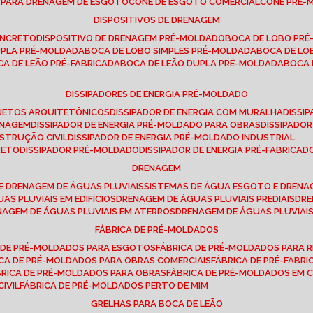
E PARA DRENAGEM DE ESGOTO
CONE DE ESGOTO COMERCIAL
CONE PRÉ
DISPOSITIVOS DE DRENAGEM
ONCRETO
DISPOSITIVO DE DRENAGEM PRÉ-MOLDADO
BOCA DE LOBO PR
UPLA PRÉ-MOLDADA
BOCA DE LOBO SIMPLES PRÉ-MOLDADA
BOCA DE L
OCA DE LEÃO PRÉ-FABRICADA
BOCA DE LEÃO DUPLA PRÉ-MOLDADA
BOCA
DISSIPADORES DE ENERGIA PRÉ-MOLDADO
ROJETOS ARQUITETÔNICOS
DISSIPADOR DE ENERGIA COM MURALHA
DISS
ENAGEM
DISSIPADOR DE ENERGIA PRÉ-MOLDADO PARA OBRAS
DISSIPAD
NSTRUÇÃO CIVIL
DISSIPADOR DE ENERGIA PRÉ-MOLDADO INDUSTRIAL
RETO
DISSIPADOR PRÉ-MOLDADO
DISSIPADOR DE ENERGIA PRÉ-FABRICAD
DRENAGEM
E DRENAGEM DE ÁGUAS PLUVIAIS
SISTEMAS DE ÁGUA ESGOTO E DREN
AS PLUVIAIS EM EDIFÍCIOS
DRENAGEM DE ÁGUAS PLUVIAIS PREDIAIS
DR
ENAGEM DE ÁGUAS PLUVIAIS EM ATERROS
DRENAGEM DE ÁGUAS PLUVIAI
FÁBRICA DE PRÉ-MOLDADOS
A DE PRÉ-MOLDADOS PARA ESGOTOS
FÁBRICA DE PRÉ-MOLDADOS PARA R
ICA DE PRÉ-MOLDADOS PARA OBRAS COMERCIAIS
FÁBRICA DE PRÉ-FABR
BRICA DE PRÉ-MOLDADOS PARA OBRAS
FÁBRICA DE PRÉ-MOLDADOS EM
IVIL
FÁBRICA DE PRÉ-MOLDADOS PERTO DE MIM
GRELHAS PARA BOCA DE LEÃO