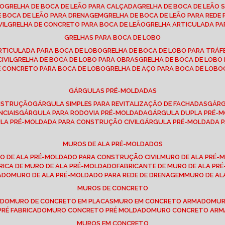
SO
GRELHA DE BOCA DE LEÃO PARA CALÇADA
GRELHA DE BOCA DE LEÃO 
DE BOCA DE LEÃO PARA DRENAGEM
GRELHA DE BOCA DE LEÃO PARA REDE 
VIL
GRELHA DE CONCRETO PARA BOCA DE LEÃO
GRELHA ARTICULADA PA
GRELHAS PARA BOCA DE LOBO
ARTICULADA PARA BOCA DE LOBO
GRELHA DE BOCA DE LOBO PARA TRÁ
IVIL
GRELHA DE BOCA DE LOBO PARA OBRAS
GRELHA DE BOCA DE LOB
DE CONCRETO PARA BOCA DE LOBO
GRELHA DE AÇO PARA BOCA DE LOBO
GÁRGULAS PRÉ-MOLDADAS
ONSTRUÇÃO
GÁRGULA SIMPLES PARA REVITALIZAÇÃO DE FACHADAS
GÁR
NCIAIS
GÁRGULA PARA RODOVIA PRÉ-MOLDADA
GÁRGULA DUPLA PRÉ-
ULA PRÉ-MOLDADA PARA CONSTRUÇÃO CIVIL
GÁRGULA PRÉ-MOLDADA 
MUROS DE ALA PRÉ-MOLDADOS
RO DE ALA PRÉ-MOLDADO PARA CONSTRUÇÃO CIVIL
MURO DE ALA PRÉ
BRICA DE MURO DE ALA PRÉ-MOLDADO
FABRICANTE DE MURO DE ALA P
ADO
MURO DE ALA PRÉ-MOLDADO PARA REDE DE DRENAGEM
MURO DE A
MUROS DE CONCRETO
ADO
MURO DE CONCRETO EM PLACAS
MURO EM CONCRETO ARMADO
MU
PRÉ FABRICADO
MURO CONCRETO PRÉ MOLDADO
MURO CONCRETO AR
MUROS EM CONCRETO