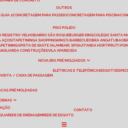
 BOMBA DE CONCRETO
OUTROS
 GUIA 2
CONCRETAGEM PARA PASSEIO
CONCRETAGEM PARA PISCINA
CO
PISO POLIDO
RO REGISTRO VELHO
BAIRRO SÃO ROQUE
BURGER KING
COLÉGIO SANTA M
A AÇOS
ITAPETININGA SHOPPING
KING'S BARBECUE
OBRA ANGATUBA
O
TAPETININGA
PISTA DE SKATE (ALAMBARI, SP)
QUITANDA HORTIFRUTI PO
VANGUARDA CONSTRUÇÕES
VILA APARECIDA
NOVA ERA PRÉ MOLDADOS
ELÉTRICAS E TELEFÔNICAS
ESGOTO
ESPEC
 VISITA / CAIXA DE PASSAGEM
LACAS PRÉ MOLDADAS
 OBRAS
UAÇÃO
CONTATO
ÁGUA
REDE DE DRENAGEM
REDE DE ESGOTO