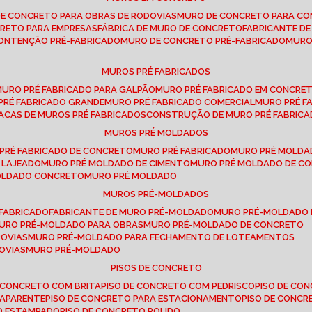
DE CONCRETO PARA OBRAS DE RODOVIAS
MURO DE CONCRETO PARA CO
CRETO PARA EMPRESAS
FÁBRICA DE MURO DE CONCRETO
FABRICANTE D
CONTENÇÃO PRÉ-FABRICADO
MURO DE CONCRETO PRÉ-FABRICADO
MUR
MUROS PRÉ FABRICADOS
MURO PRÉ FABRICADO PARA GALPÃO
MURO PRÉ FABRICADO EM CONCRE
 PRÉ FABRICADO GRANDE
MURO PRÉ FABRICADO COMERCIAL
MURO PRÉ 
LACAS DE MUROS PRÉ FABRICADOS
CONSTRUÇÃO DE MURO PRÉ FABRIC
MUROS PRÉ MOLDADOS
 PRÉ FABRICADO DE CONCRETO
MURO PRÉ FABRICADO
MURO PRÉ MOLD
 LAJEADO
MURO PRÉ MOLDADO DE CIMENTO
MURO PRÉ MOLDADO DE 
MOLDADO CONCRETO
MURO PRÉ MOLDADO
MUROS PRÉ-MOLDADOS
-FABRICADO
FABRICANTE DE MURO PRÉ-MOLDADO
MURO PRÉ-MOLDADO
MURO PRÉ-MOLDADO PARA OBRAS
MURO PRÉ-MOLDADO DE CONCRETO
ROVIAS
MURO PRÉ-MOLDADO PARA FECHAMENTO DE LOTEAMENTOS
OVIAS
MURO PRÉ-MOLDADO
PISOS DE CONCRETO
DE CONCRETO COM BRITA
PISO DE CONCRETO COM PEDRISCO
PISO DE C
 APARENTE
PISO DE CONCRETO PARA ESTACIONAMENTO
PISO DE CONC
TO ESTAMPADO
PISO DE CONCRETO POLIDO