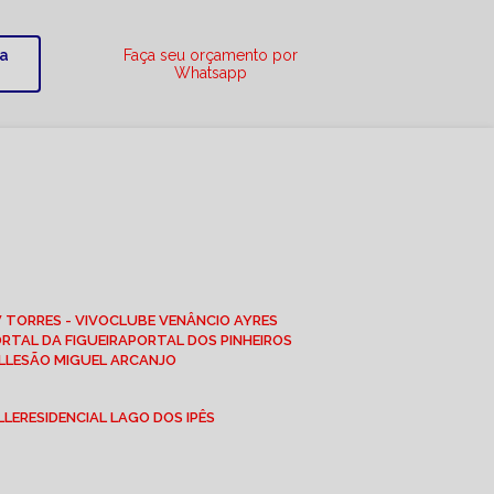
ra
Faça seu orçamento por
Whatsapp
W TORRES - VIVO
CLUBE VENÂNCIO AYRES
ORTAL DA FIGUEIRA
PORTAL DOS PINHEIROS
LLE
SÃO MIGUEL ARCANJO
LLE
RESIDENCIAL LAGO DOS IPÊS