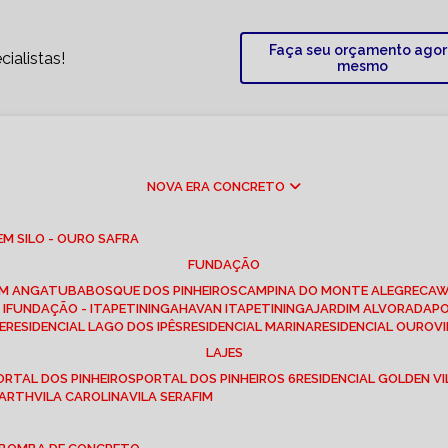
Faça seu orçamento ago
ialistas!
mesmo
NOVA ERA CONCRETO
M SILO - OURO SAFRA
FUNDAÇÃO
EM ANGATUBA
BOSQUE DOS PINHEIROS
CAMPINA DO MONTE ALEGRE
CA
I
FUNDAÇÃO - ITAPETININGA
HAVAN ITAPETININGA
JARDIM ALVORADA
P
E
RESIDENCIAL LAGO DOS IPÊS
RESIDENCIAL MARINA
RESIDENCIAL OUROVI
LAJES
PORTAL DOS PINHEIROS
PORTAL DOS PINHEIROS 6
RESIDENCIAL GOLDEN VI
 BARTH
VILA CAROLINA
VILA SERAFIM