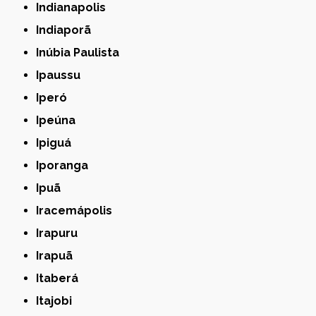
Indianapolis
Indiaporã
Inúbia Paulista
Ipaussu
Iperó
Ipeúna
Ipiguá
Iporanga
Ipuã
Iracemápolis
Irapuru
Irapuã
Itaberá
Itajobi