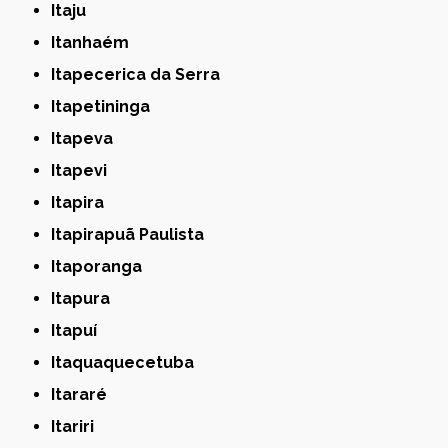
Itaju
Itanhaém
Itapecerica da Serra
Itapetininga
Itapeva
Itapevi
Itapira
Itapirapuã Paulista
Itaporanga
Itapura
Itapuí
Itaquaquecetuba
Itararé
Itariri