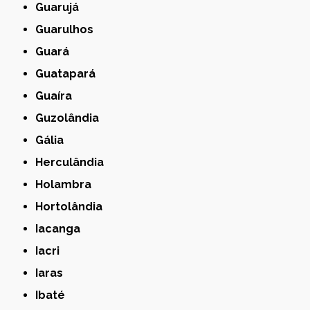
Guarujá
Guarulhos
Guará
Guatapará
Guaíra
Guzolândia
Gália
Herculândia
Holambra
Hortolândia
Iacanga
Iacri
Iaras
Ibaté