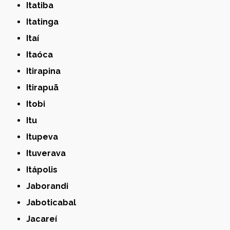
Itatiba
Itatinga
Itaí
Itaóca
Itirapina
Itirapuã
Itobi
Itu
Itupeva
Ituverava
Itápolis
Jaborandi
Jaboticabal
Jacareí