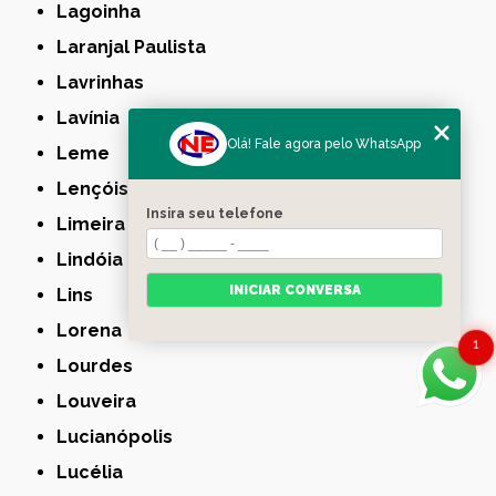
Lagoinha
Laranjal Paulista
Lavrinhas
Lavínia
Olá! Fale agora pelo WhatsApp
Leme
Lençóis Paulista
Insira seu telefone
Limeira
Lindóia
INICIAR CONVERSA
Lins
Lorena
1
Lourdes
Louveira
Lucianópolis
Lucélia