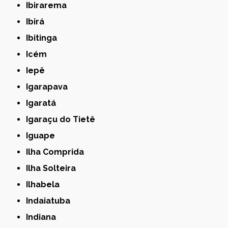
Ibirarema
Ibirá
Ibitinga
Icém
Iepê
Igarapava
Igaratá
Igaraçu do Tietê
Iguape
Ilha Comprida
Ilha Solteira
Ilhabela
Indaiatuba
Indiana