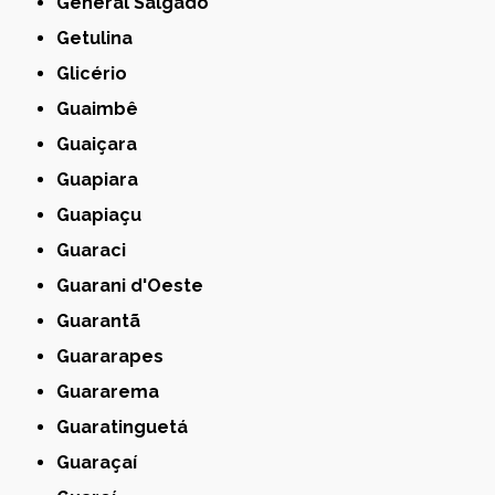
General Salgado
Getulina
Glicério
Guaimbê
Guaiçara
Guapiara
Guapiaçu
Guaraci
Guarani d'Oeste
Guarantã
Guararapes
Guararema
Guaratinguetá
Guaraçaí