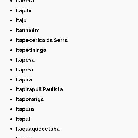
Itaberá
Itajobi
Itaju
Itanhaém
Itapecerica da Serra
Itapetininga
Itapeva
Itapevi
Itapira
Itapirapuã Paulista
Itaporanga
Itapura
Itapuí
Itaquaquecetuba