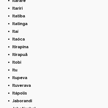
Itararé
Itariri
Itatiba
Itatinga
Itaí
Itaóca
Itirapina
Itirapuã
Itobi
Itu
Itupeva
Ituverava
Itápolis
Jaborandi