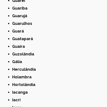
Guareí
Guariba
Guarujá
Guarulhos
Guará
Guatapará
Guaíra
Guzolândia
Gália
Herculândia
Holambra
Hortolândia
Iacanga
Iacri