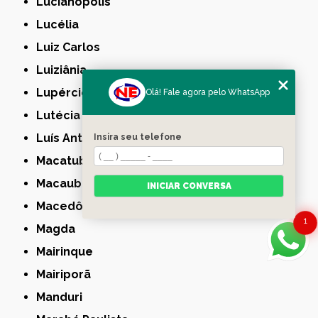
Lucianópolis
Lucélia
Luiz Carlos
Luiziânia
Lupércio
Olá! Fale agora pelo WhatsApp
Lutécia
Luís Antônio
Insira seu telefone
Macatuba
Macaubal
INICIAR CONVERSA
Macedônia
1
Magda
Mairinque
Mairiporã
Manduri