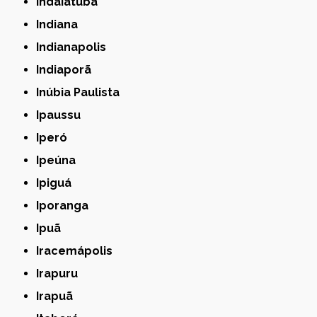
Indaiatuba
Indiana
Indianapolis
Indiaporã
Inúbia Paulista
Ipaussu
Iperó
Ipeúna
Ipiguá
Iporanga
Ipuã
Iracemápolis
Irapuru
Irapuã