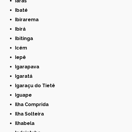
Iaras
Ibaté
Ibirarema
Ibirá
Ibitinga
Icém
Iepê
Igarapava
Igaratá
Igaraçu do Tietê
Iguape
Ilha Comprida
Ilha Solteira
Ilhabela