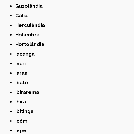
Guzolândia
Gália
Herculândia
Holambra
Hortolândia
Iacanga
Iacri
Iaras
Ibaté
Ibirarema
Ibirá
Ibitinga
Icém
Iepê