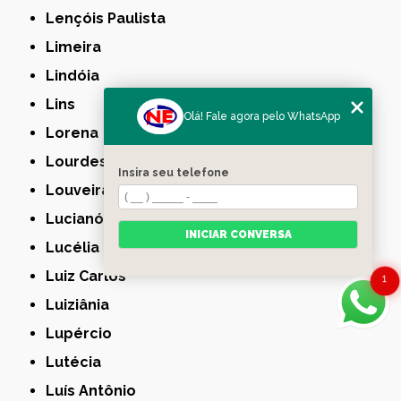
Lençóis Paulista
Limeira
Lindóia
Lins
Olá! Fale agora pelo WhatsApp
Lorena
Lourdes
Insira seu telefone
Louveira
Lucianópolis
INICIAR CONVERSA
Lucélia
Luiz Carlos
1
Luiziânia
Lupércio
Lutécia
Luís Antônio