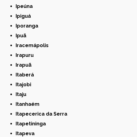
Ipeúna
Ipiguá
Iporanga
Ipuã
Iracemápolis
Irapuru
Irapuã
Itaberá
Itajobi
Itaju
Itanhaém
Itapecerica da Serra
Itapetininga
Itapeva