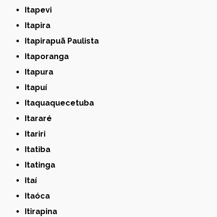
Itapevi
Itapira
Itapirapuã Paulista
Itaporanga
Itapura
Itapuí
Itaquaquecetuba
Itararé
Itariri
Itatiba
Itatinga
Itaí
Itaóca
Itirapina