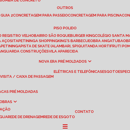
 BOMBA DE CONCRETO
OUTROS
 GUIA 2
CONCRETAGEM PARA PASSEIO
CONCRETAGEM PARA PISCINA
CO
PISO POLIDO
RO REGISTRO VELHO
BAIRRO SÃO ROQUE
BURGER KING
COLÉGIO SANTA M
A AÇOS
ITAPETININGA SHOPPING
KING'S BARBECUE
OBRA ANGATUBA
O
TAPETININGA
PISTA DE SKATE (ALAMBARI, SP)
QUITANDA HORTIFRUTI PO
VANGUARDA CONSTRUÇÕES
VILA APARECIDA
NOVA ERA PRÉ MOLDADOS
ELÉTRICAS E TELEFÔNICAS
ESGOTO
ESPEC
 VISITA / CAIXA DE PASSAGEM
LACAS PRÉ MOLDADAS
 OBRAS
UAÇÃO
CONTATO
ÁGUA
REDE DE DRENAGEM
REDE DE ESGOTO