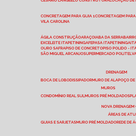
CESÁRIO LANGE
ELO CONSTRUTORA
LOCAÇÃO DE
CONCRETAGEM PARA GUIA 1
CONCRETAGEM PARA
VILA CAROLINA
ÁGILA CONSTRUÇÃO
ARAÇOIABA DA SERRA
BAIR
EXCELEITE ITAPETININGA
FEPASA ITAPETININGA
IT
OURO SAFRA
PISO DE CONCRETO
PISO POLIDO - I
SÃO MIGUEL ARCANJO
SUPERMERCADO POLITEL
DRENAGEM
BOCA DE LOBO
DISSIPADOR
MURO DE ALA
POÇO DE
MUROS
CONDOMÍNIO REAL SUL
MUROS PRÉ MOLDADOS
P
NOVA DRENAGEM
ÁREAS DE AT
GUIAS E SARJETAS
MURO PRÉ MOLDADO
REDE DE 