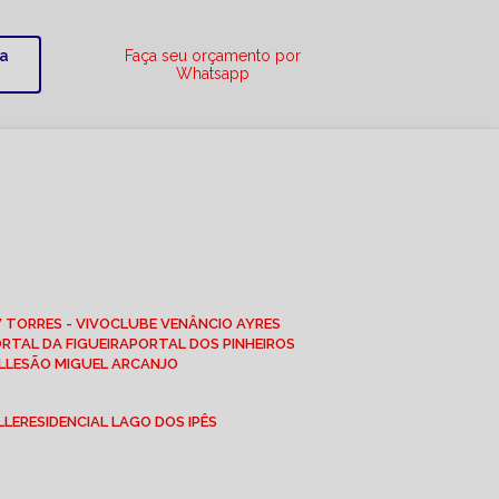
ra
Faça seu orçamento por
Whatsapp
W TORRES - VIVO
CLUBE VENÂNCIO AYRES
ORTAL DA FIGUEIRA
PORTAL DOS PINHEIROS
LLE
SÃO MIGUEL ARCANJO
LLE
RESIDENCIAL LAGO DOS IPÊS