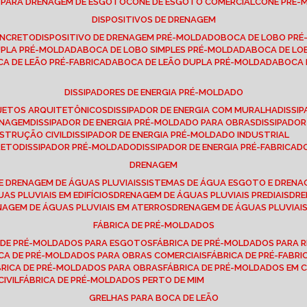
E PARA DRENAGEM DE ESGOTO
CONE DE ESGOTO COMERCIAL
CONE PRÉ
DISPOSITIVOS DE DRENAGEM
ONCRETO
DISPOSITIVO DE DRENAGEM PRÉ-MOLDADO
BOCA DE LOBO PR
UPLA PRÉ-MOLDADA
BOCA DE LOBO SIMPLES PRÉ-MOLDADA
BOCA DE L
OCA DE LEÃO PRÉ-FABRICADA
BOCA DE LEÃO DUPLA PRÉ-MOLDADA
BOCA
DISSIPADORES DE ENERGIA PRÉ-MOLDADO
ROJETOS ARQUITETÔNICOS
DISSIPADOR DE ENERGIA COM MURALHA
DISS
ENAGEM
DISSIPADOR DE ENERGIA PRÉ-MOLDADO PARA OBRAS
DISSIPAD
NSTRUÇÃO CIVIL
DISSIPADOR DE ENERGIA PRÉ-MOLDADO INDUSTRIAL
RETO
DISSIPADOR PRÉ-MOLDADO
DISSIPADOR DE ENERGIA PRÉ-FABRICAD
DRENAGEM
E DRENAGEM DE ÁGUAS PLUVIAIS
SISTEMAS DE ÁGUA ESGOTO E DREN
AS PLUVIAIS EM EDIFÍCIOS
DRENAGEM DE ÁGUAS PLUVIAIS PREDIAIS
DR
ENAGEM DE ÁGUAS PLUVIAIS EM ATERROS
DRENAGEM DE ÁGUAS PLUVIAI
FÁBRICA DE PRÉ-MOLDADOS
A DE PRÉ-MOLDADOS PARA ESGOTOS
FÁBRICA DE PRÉ-MOLDADOS PARA R
ICA DE PRÉ-MOLDADOS PARA OBRAS COMERCIAIS
FÁBRICA DE PRÉ-FABR
BRICA DE PRÉ-MOLDADOS PARA OBRAS
FÁBRICA DE PRÉ-MOLDADOS EM
IVIL
FÁBRICA DE PRÉ-MOLDADOS PERTO DE MIM
GRELHAS PARA BOCA DE LEÃO