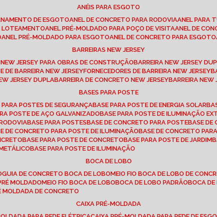
ANÉIS PARA ESGOTO
CANAMENTO DE ESGOTO
ANEL DE CONCRETO PARA RODOVIA
ANEL PARA
TO LOTEAMENTO
ANEL PRÉ-MOLDADO PARA POÇO DE VISITA
ANEL DE CO
O
ANEL PRÉ-MOLDADO PARA ESGOTO
ANEL DE CONCRETO PARA ESGOTO
BARREIRAS NEW JERSEY
A NEW JERSEY PARA OBRAS DE CONSTRUÇÃO
BARREIRA NEW JERSEY D
TE DE BARREIRA NEW JERSEY
FORNECEDORES DE BARREIRA NEW JERSEY
NEW JERSEY DUPLA
BARREIRA DE CONCRETO NEW JERSEY
BARREIRA NEW
BASES PARA POSTE
O PARA POSTES DE SEGURANÇA
BASE PARA POSTE DE ENERGIA SOLAR
B
PARA POSTE DE AÇO GALVANIZADO
BASE PARA POSTE DE ILUMINAÇÃO E
 RODOVIA
BASE PARA POSTES
BASE DE CONCRETO PARA POSTE
BASE D
SE DE CONCRETO PARA POSTE DE ILUMINAÇÃO
BASE DE CONCRETO PAR
ONCRETO
BASE PARA POSTE DE CONCRETO
BASE PARA POSTE DE JARDIM
 METÁLICO
BASE PARA POSTE DE ILUMINAÇÃO
BOCA DE LOBO
O
GUIA DE CONCRETO BOCA DE LOBO
MEIO FIO BOCA DE LOBO DE CONC
O PRÉ MOLDADO
MEIO FIO BOCA DE LOBO
BOCA DE LOBO PADRÃO
BOCA D
RÉ MOLDADA DE CONCRETO
CAIXA PRÉ-MOLDADA
-MOLDADA PARA REDE ELÉTRICA
CAIXA PRÉ-MOLDADA PARA REDE DE ESG