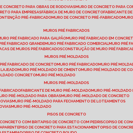
DE CONCRETO PARA OBRAS DE RODOVIAS
MURO DE CONCRETO PARA CO
CRETO PARA EMPRESAS
FÁBRICA DE MURO DE CONCRETO
FABRICANTE D
CONTENÇÃO PRÉ-FABRICADO
MURO DE CONCRETO PRÉ-FABRICADO
MUR
MUROS PRÉ FABRICADOS
MURO PRÉ FABRICADO PARA GALPÃO
MURO PRÉ FABRICADO EM CONCRE
 PRÉ FABRICADO GRANDE
MURO PRÉ FABRICADO COMERCIAL
MURO PRÉ 
LACAS DE MUROS PRÉ FABRICADOS
CONSTRUÇÃO DE MURO PRÉ FABRIC
MUROS PRÉ MOLDADOS
 PRÉ FABRICADO DE CONCRETO
MURO PRÉ FABRICADO
MURO PRÉ MOLD
 LAJEADO
MURO PRÉ MOLDADO DE CIMENTO
MURO PRÉ MOLDADO DE 
MOLDADO CONCRETO
MURO PRÉ MOLDADO
MUROS PRÉ-MOLDADOS
-FABRICADO
FABRICANTE DE MURO PRÉ-MOLDADO
MURO PRÉ-MOLDADO
MURO PRÉ-MOLDADO PARA OBRAS
MURO PRÉ-MOLDADO DE CONCRETO
ROVIAS
MURO PRÉ-MOLDADO PARA FECHAMENTO DE LOTEAMENTOS
OVIAS
MURO PRÉ-MOLDADO
PISOS DE CONCRETO
DE CONCRETO COM BRITA
PISO DE CONCRETO COM PEDRISCO
PISO DE C
 APARENTE
PISO DE CONCRETO PARA ESTACIONAMENTO
PISO DE CONC
TO ESTAMPADO
PISO DE CONCRETO POLIDO