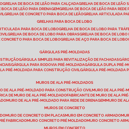
SO
GRELHA DE BOCA DE LEÃO PARA CALÇADA
GRELHA DE BOCA DE LEÃO 
DE BOCA DE LEÃO PARA DRENAGEM
GRELHA DE BOCA DE LEÃO PARA REDE 
VIL
GRELHA DE CONCRETO PARA BOCA DE LEÃO
GRELHA ARTICULADA PA
GRELHAS PARA BOCA DE LOBO
ARTICULADA PARA BOCA DE LOBO
GRELHA DE BOCA DE LOBO PARA TRÁ
IVIL
GRELHA DE BOCA DE LOBO PARA OBRAS
GRELHA DE BOCA DE LOB
DE CONCRETO PARA BOCA DE LOBO
GRELHA DE AÇO PARA BOCA DE LOBO
GÁRGULAS PRÉ-MOLDADAS
ONSTRUÇÃO
GÁRGULA SIMPLES PARA REVITALIZAÇÃO DE FACHADAS
GÁR
NCIAIS
GÁRGULA PARA RODOVIA PRÉ-MOLDADA
GÁRGULA DUPLA PRÉ-
ULA PRÉ-MOLDADA PARA CONSTRUÇÃO CIVIL
GÁRGULA PRÉ-MOLDADA 
MUROS DE ALA PRÉ-MOLDADOS
RO DE ALA PRÉ-MOLDADO PARA CONSTRUÇÃO CIVIL
MURO DE ALA PRÉ
BRICA DE MURO DE ALA PRÉ-MOLDADO
FABRICANTE DE MURO DE ALA P
ADO
MURO DE ALA PRÉ-MOLDADO PARA REDE DE DRENAGEM
MURO DE A
MUROS DE CONCRETO
ADO
MURO DE CONCRETO EM PLACAS
MURO EM CONCRETO ARMADO
MU
PRÉ FABRICADO
MURO CONCRETO PRÉ MOLDADO
MURO CONCRETO AR
MUROS EM CONCRETO