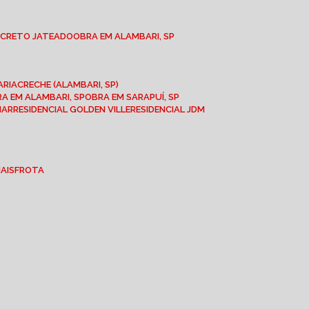
NCRETO JATEADO
OBRA EM ALAMBARI, SP
ARIA
CRECHE (ALAMBARI, SP)
BRA EM ALAMBARI, SP
OBRA EM SARAPUÍ, SP
MAR
RESIDENCIAL GOLDEN VILLE
RESIDENCIAL JDM
IAIS
FROTA