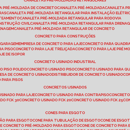
CANALETAS PRÉ-MOLDADAS RETANGULARES
TA PRÉ-MOLDADA DE CONCRETO
CANALETA PRÉ-MOLDADA
CANALETA P
RAS
CANALETA PRÉ-MOLDADA RETANGULAR PARA INSTALAÇÃO ELÉTRI
OTEAMENTO
CANALETA PRÉ-MOLDADA RETANGULAR PARA RODOVIA
NSTRUÇÃO CIVIL
CANALETA PRÉ-MOLDADA RETANGULAR PARA DRENA
RENAGEM
CANALETA PRÉ-MOLDADA RETANGULAR DE CONCRETO
CONCRETO PARA CONSTRUÇÕES
E GARAGEM
EMPRESA DE CONCRETO PARA LAJE
CONCRETO PARA QUADRA
RA PISO
CONCRETO PARA LAJE TRELIÇADA
CONCRETO PARA LAJE PRÉ M
AJE DE ISOPOR
CONCRETO USINADO INDUSTRIAL
O PISO POLIDO
CONCRETO USINADO PISO
CONCRETO USINADO PARA Q
RESA DE CONCRETO USINADO
DISTRIBUIDOR DE CONCRETO USINADO
C
 PARA PISOS
CONCRETOS USINADOS
USINADO PARA LAJE
CONCRETO USINADO PARA CONTRAPISO
CONCRETO
DO FCK 30
CONCRETO USINADO FCK 20
CONCRETO USINADO FCK 25
C
CONES PARA ESGOTO
ÇÃO PARA ESGOTO
CONE PARA TUBULAÇÃO DE ESGOTO
CONE DE ESGO
 DE CONCRETO PRÉ-MOLDADO PARA ESGOTO
CONE DE CONCRETO PARA