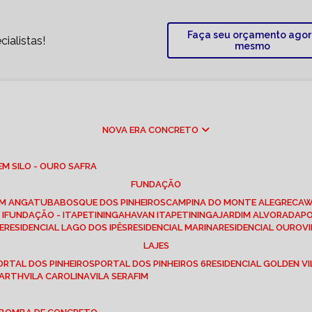
Faça seu orçamento ago
ialistas!
mesmo
NOVA ERA CONCRETO
M SILO - OURO SAFRA
FUNDAÇÃO
EM ANGATUBA
BOSQUE DOS PINHEIROS
CAMPINA DO MONTE ALEGRE
CA
I
FUNDAÇÃO - ITAPETININGA
HAVAN ITAPETININGA
JARDIM ALVORADA
P
E
RESIDENCIAL LAGO DOS IPÊS
RESIDENCIAL MARINA
RESIDENCIAL OUROVI
LAJES
PORTAL DOS PINHEIROS
PORTAL DOS PINHEIROS 6
RESIDENCIAL GOLDEN VI
 BARTH
VILA CAROLINA
VILA SERAFIM