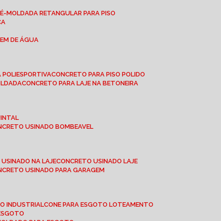
RÉ-MOLDADA RETANGULAR PARA PISO
CA
GEM DE ÁGUA
 POLIESPORTIVA
CONCRETO PARA PISO POLIDO
OLDADA
CONCRETO PARA LAJE NA BETONEIRA
UINTAL
ONCRETO USINADO BOMBEAVEL
 USINADO NA LAJE
CONCRETO USINADO LAJE
ONCRETO USINADO PARA GARAGEM
TO INDUSTRIAL
CONE PARA ESGOTO LOTEAMENTO
 ESGOTO