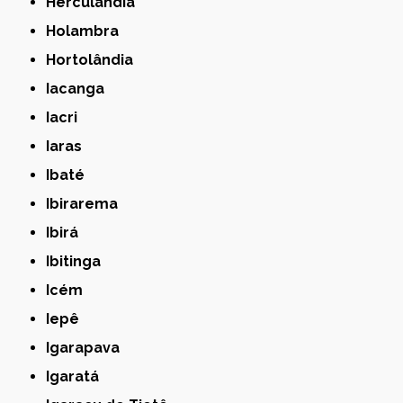
Herculândia
Holambra
Hortolândia
Iacanga
Iacri
Iaras
Ibaté
Ibirarema
Ibirá
Ibitinga
Icém
Iepê
Igarapava
Igaratá