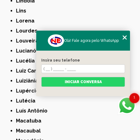
Lindóia
Lins
Lorena
Lourdes
Louveira
Olá! Fale agora pelo WhatsApp
Lucianópolis
Lucélia
Insira seu telefone
Luiz Carlos
Luiziânia
INICIAR CONVERSA
Lupércio
1
Lutécia
Luís Antônio
Macatuba
Macaubal