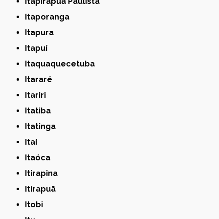
Itapirapuã Paulista
Itaporanga
Itapura
Itapuí
Itaquaquecetuba
Itararé
Itariri
Itatiba
Itatinga
Itaí
Itaóca
Itirapina
Itirapuã
Itobi