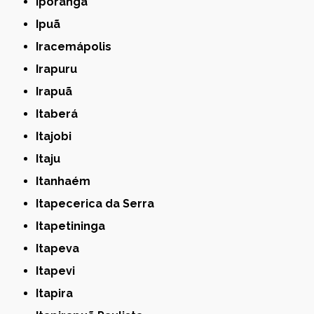
Iporanga
Ipuã
Iracemápolis
Irapuru
Irapuã
Itaberá
Itajobi
Itaju
Itanhaém
Itapecerica da Serra
Itapetininga
Itapeva
Itapevi
Itapira