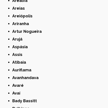
Arealva
Areias
Areiópolis
Ariranha
Artur Nogueira
Arujá
Aspásia
Assis
Atibaia
Auriflama
Avanhandava
Avaré
Avaí
Bady Bassitt