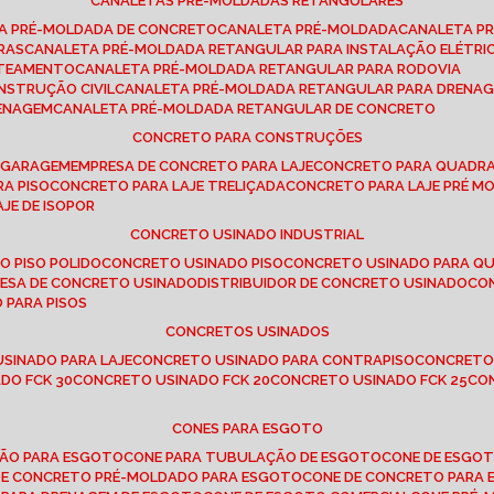
CANALETAS PRÉ-MOLDADAS RETANGULARES
TA PRÉ-MOLDADA DE CONCRETO
CANALETA PRÉ-MOLDADA
CANALETA P
RAS
CANALETA PRÉ-MOLDADA RETANGULAR PARA INSTALAÇÃO ELÉTRI
OTEAMENTO
CANALETA PRÉ-MOLDADA RETANGULAR PARA RODOVIA
NSTRUÇÃO CIVIL
CANALETA PRÉ-MOLDADA RETANGULAR PARA DRENA
RENAGEM
CANALETA PRÉ-MOLDADA RETANGULAR DE CONCRETO
CONCRETO PARA CONSTRUÇÕES
E GARAGEM
EMPRESA DE CONCRETO PARA LAJE
CONCRETO PARA QUADRA
RA PISO
CONCRETO PARA LAJE TRELIÇADA
CONCRETO PARA LAJE PRÉ M
AJE DE ISOPOR
CONCRETO USINADO INDUSTRIAL
O PISO POLIDO
CONCRETO USINADO PISO
CONCRETO USINADO PARA Q
RESA DE CONCRETO USINADO
DISTRIBUIDOR DE CONCRETO USINADO
C
 PARA PISOS
CONCRETOS USINADOS
USINADO PARA LAJE
CONCRETO USINADO PARA CONTRAPISO
CONCRETO
DO FCK 30
CONCRETO USINADO FCK 20
CONCRETO USINADO FCK 25
C
CONES PARA ESGOTO
ÇÃO PARA ESGOTO
CONE PARA TUBULAÇÃO DE ESGOTO
CONE DE ESGO
 DE CONCRETO PRÉ-MOLDADO PARA ESGOTO
CONE DE CONCRETO PARA