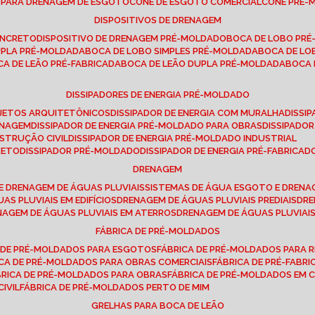
E PARA DRENAGEM DE ESGOTO
CONE DE ESGOTO COMERCIAL
CONE PRÉ
DISPOSITIVOS DE DRENAGEM
ONCRETO
DISPOSITIVO DE DRENAGEM PRÉ-MOLDADO
BOCA DE LOBO PR
UPLA PRÉ-MOLDADA
BOCA DE LOBO SIMPLES PRÉ-MOLDADA
BOCA DE L
OCA DE LEÃO PRÉ-FABRICADA
BOCA DE LEÃO DUPLA PRÉ-MOLDADA
BOCA
DISSIPADORES DE ENERGIA PRÉ-MOLDADO
ROJETOS ARQUITETÔNICOS
DISSIPADOR DE ENERGIA COM MURALHA
DISS
ENAGEM
DISSIPADOR DE ENERGIA PRÉ-MOLDADO PARA OBRAS
DISSIPAD
NSTRUÇÃO CIVIL
DISSIPADOR DE ENERGIA PRÉ-MOLDADO INDUSTRIAL
RETO
DISSIPADOR PRÉ-MOLDADO
DISSIPADOR DE ENERGIA PRÉ-FABRICAD
DRENAGEM
E DRENAGEM DE ÁGUAS PLUVIAIS
SISTEMAS DE ÁGUA ESGOTO E DREN
AS PLUVIAIS EM EDIFÍCIOS
DRENAGEM DE ÁGUAS PLUVIAIS PREDIAIS
DR
ENAGEM DE ÁGUAS PLUVIAIS EM ATERROS
DRENAGEM DE ÁGUAS PLUVIAI
FÁBRICA DE PRÉ-MOLDADOS
A DE PRÉ-MOLDADOS PARA ESGOTOS
FÁBRICA DE PRÉ-MOLDADOS PARA R
ICA DE PRÉ-MOLDADOS PARA OBRAS COMERCIAIS
FÁBRICA DE PRÉ-FABR
BRICA DE PRÉ-MOLDADOS PARA OBRAS
FÁBRICA DE PRÉ-MOLDADOS EM
IVIL
FÁBRICA DE PRÉ-MOLDADOS PERTO DE MIM
GRELHAS PARA BOCA DE LEÃO