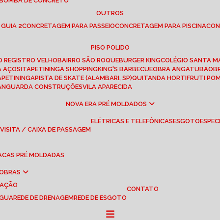
 BOMBA DE CONCRETO
OUTROS
 GUIA 2
CONCRETAGEM PARA PASSEIO
CONCRETAGEM PARA PISCINA
CO
PISO POLIDO
RO REGISTRO VELHO
BAIRRO SÃO ROQUE
BURGER KING
COLÉGIO SANTA M
A AÇOS
ITAPETININGA SHOPPING
KING'S BARBECUE
OBRA ANGATUBA
O
TAPETININGA
PISTA DE SKATE (ALAMBARI, SP)
QUITANDA HORTIFRUTI PO
VANGUARDA CONSTRUÇÕES
VILA APARECIDA
NOVA ERA PRÉ MOLDADOS
ELÉTRICAS E TELEFÔNICAS
ESGOTO
ESPEC
 VISITA / CAIXA DE PASSAGEM
LACAS PRÉ MOLDADAS
 OBRAS
UAÇÃO
CONTATO
ÁGUA
REDE DE DRENAGEM
REDE DE ESGOTO