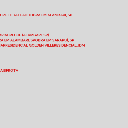
NCRETO JATEADO
OBRA EM ALAMBARI, SP
ARIA
CRECHE (ALAMBARI, SP)
BRA EM ALAMBARI, SP
OBRA EM SARAPUÍ, SP
MAR
RESIDENCIAL GOLDEN VILLE
RESIDENCIAL JDM
IAIS
FROTA