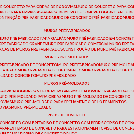
DE CONCRETO PARA OBRAS DE RODOVIAS
MURO DE CONCRETO PARA CO
CRETO PARA EMPRESAS
FÁBRICA DE MURO DE CONCRETO
FABRICANTE D
CONTENÇÃO PRÉ-FABRICADO
MURO DE CONCRETO PRÉ-FABRICADO
MUR
MUROS PRÉ FABRICADOS
MURO PRÉ FABRICADO PARA GALPÃO
MURO PRÉ FABRICADO EM CONCRE
 PRÉ FABRICADO GRANDE
MURO PRÉ FABRICADO COMERCIAL
MURO PRÉ 
LACAS DE MUROS PRÉ FABRICADOS
CONSTRUÇÃO DE MURO PRÉ FABRIC
MUROS PRÉ MOLDADOS
 PRÉ FABRICADO DE CONCRETO
MURO PRÉ FABRICADO
MURO PRÉ MOLD
 LAJEADO
MURO PRÉ MOLDADO DE CIMENTO
MURO PRÉ MOLDADO DE 
MOLDADO CONCRETO
MURO PRÉ MOLDADO
MUROS PRÉ-MOLDADOS
-FABRICADO
FABRICANTE DE MURO PRÉ-MOLDADO
MURO PRÉ-MOLDADO
MURO PRÉ-MOLDADO PARA OBRAS
MURO PRÉ-MOLDADO DE CONCRETO
ROVIAS
MURO PRÉ-MOLDADO PARA FECHAMENTO DE LOTEAMENTOS
OVIAS
MURO PRÉ-MOLDADO
PISOS DE CONCRETO
DE CONCRETO COM BRITA
PISO DE CONCRETO COM PEDRISCO
PISO DE C
 APARENTE
PISO DE CONCRETO PARA ESTACIONAMENTO
PISO DE CONC
TO ESTAMPADO
PISO DE CONCRETO POLIDO