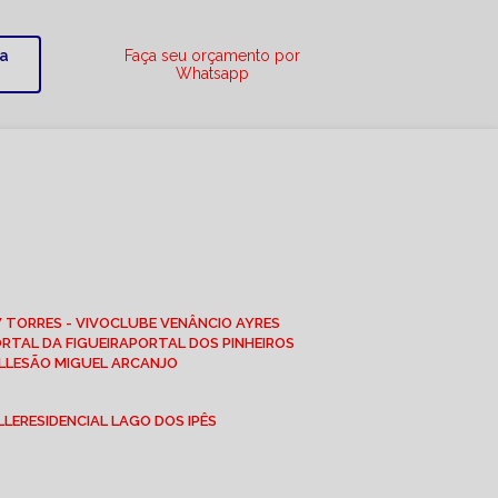
ra
Faça seu orçamento por
Whatsapp
W TORRES - VIVO
CLUBE VENÂNCIO AYRES
ORTAL DA FIGUEIRA
PORTAL DOS PINHEIROS
LLE
SÃO MIGUEL ARCANJO
LLE
RESIDENCIAL LAGO DOS IPÊS