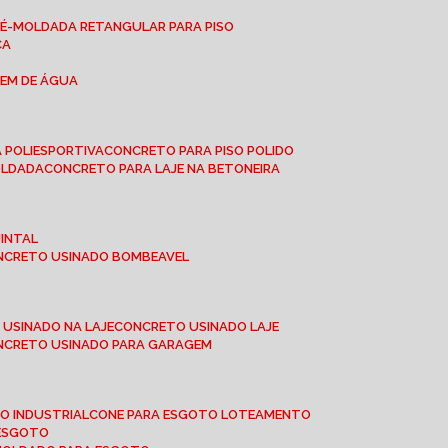
RÉ-MOLDADA RETANGULAR PARA PISO
CA
GEM DE ÁGUA
 POLIESPORTIVA
CONCRETO PARA PISO POLIDO
OLDADA
CONCRETO PARA LAJE NA BETONEIRA
UINTAL
ONCRETO USINADO BOMBEAVEL
 USINADO NA LAJE
CONCRETO USINADO LAJE
ONCRETO USINADO PARA GARAGEM
TO INDUSTRIAL
CONE PARA ESGOTO LOTEAMENTO
 ESGOTO