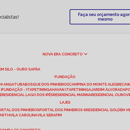
Faça seu orçamento ago
ialistas!
mesmo
NOVA ERA CONCRETO
M SILO - OURO SAFRA
FUNDAÇÃO
EM ANGATUBA
BOSQUE DOS PINHEIROS
CAMPINA DO MONTE ALEGRE
CA
I
FUNDAÇÃO - ITAPETININGA
HAVAN ITAPETININGA
JARDIM ALVORADA
P
E
RESIDENCIAL LAGO DOS IPÊS
RESIDENCIAL MARINA
RESIDENCIAL OUROVI
LAJES
PORTAL DOS PINHEIROS
PORTAL DOS PINHEIROS 6
RESIDENCIAL GOLDEN VI
 BARTH
VILA CAROLINA
VILA SERAFIM