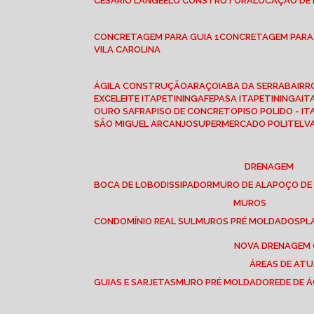
CESÁRIO LANGE
ELO CONSTRUTORA
LOCAÇÃO DE
CONCRETAGEM PARA GUIA 1
CONCRETAGEM PARA
VILA CAROLINA
ÁGILA CONSTRUÇÃO
ARAÇOIABA DA SERRA
BAIR
EXCELEITE ITAPETININGA
FEPASA ITAPETININGA
IT
OURO SAFRA
PISO DE CONCRETO
PISO POLIDO - I
SÃO MIGUEL ARCANJO
SUPERMERCADO POLITEL
DRENAGEM
BOCA DE LOBO
DISSIPADOR
MURO DE ALA
POÇO DE
MUROS
CONDOMÍNIO REAL SUL
MUROS PRÉ MOLDADOS
P
NOVA DRENAGEM
ÁREAS DE AT
GUIAS E SARJETAS
MURO PRÉ MOLDADO
REDE DE 