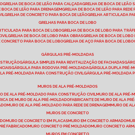
SO
GRELHA DE BOCA DE LEÃO PARA CALÇADA
GRELHA DE BOCA DE LEÃO 
DE BOCA DE LEÃO PARA DRENAGEM
GRELHA DE BOCA DE LEÃO PARA REDE 
VIL
GRELHA DE CONCRETO PARA BOCA DE LEÃO
GRELHA ARTICULADA PA
GRELHAS PARA BOCA DE LOBO
ARTICULADA PARA BOCA DE LOBO
GRELHA DE BOCA DE LOBO PARA TRÁ
IVIL
GRELHA DE BOCA DE LOBO PARA OBRAS
GRELHA DE BOCA DE LOB
DE CONCRETO PARA BOCA DE LOBO
GRELHA DE AÇO PARA BOCA DE LOBO
GÁRGULAS PRÉ-MOLDADAS
ONSTRUÇÃO
GÁRGULA SIMPLES PARA REVITALIZAÇÃO DE FACHADAS
GÁR
NCIAIS
GÁRGULA PARA RODOVIA PRÉ-MOLDADA
GÁRGULA DUPLA PRÉ-
ULA PRÉ-MOLDADA PARA CONSTRUÇÃO CIVIL
GÁRGULA PRÉ-MOLDADA 
MUROS DE ALA PRÉ-MOLDADOS
RO DE ALA PRÉ-MOLDADO PARA CONSTRUÇÃO CIVIL
MURO DE ALA PRÉ
BRICA DE MURO DE ALA PRÉ-MOLDADO
FABRICANTE DE MURO DE ALA P
ADO
MURO DE ALA PRÉ-MOLDADO PARA REDE DE DRENAGEM
MURO DE A
MUROS DE CONCRETO
ADO
MURO DE CONCRETO EM PLACAS
MURO EM CONCRETO ARMADO
MU
PRÉ FABRICADO
MURO CONCRETO PRÉ MOLDADO
MURO CONCRETO AR
MUROS EM CONCRETO