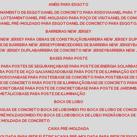
ANÉIS PARA ESGOTO
CANAMENTO DE ESGOTO
ANEL DE CONCRETO PARA RODOVIA
ANEL PARA
TO LOTEAMENTO
ANEL PRÉ-MOLDADO PARA POÇO DE VISITA
ANEL DE CO
O
ANEL PRÉ-MOLDADO PARA ESGOTO
ANEL DE CONCRETO PARA ESGOTO
BARREIRAS NEW JERSEY
A NEW JERSEY PARA OBRAS DE CONSTRUÇÃO
BARREIRA NEW JERSEY D
TE DE BARREIRA NEW JERSEY
FORNECEDORES DE BARREIRA NEW JERSEY
NEW JERSEY DUPLA
BARREIRA DE CONCRETO NEW JERSEY
BARREIRA NEW
BASES PARA POSTE
O PARA POSTES DE SEGURANÇA
BASE PARA POSTE DE ENERGIA SOLAR
B
PARA POSTE DE AÇO GALVANIZADO
BASE PARA POSTE DE ILUMINAÇÃO E
 RODOVIA
BASE PARA POSTES
BASE DE CONCRETO PARA POSTE
BASE D
SE DE CONCRETO PARA POSTE DE ILUMINAÇÃO
BASE DE CONCRETO PAR
ONCRETO
BASE PARA POSTE DE CONCRETO
BASE PARA POSTE DE JARDIM
 METÁLICO
BASE PARA POSTE DE ILUMINAÇÃO
BOCA DE LOBO
O
GUIA DE CONCRETO BOCA DE LOBO
MEIO FIO BOCA DE LOBO DE CONC
O PRÉ MOLDADO
MEIO FIO BOCA DE LOBO
BOCA DE LOBO PADRÃO
BOCA D
RÉ MOLDADA DE CONCRETO
CAIXA PRÉ-MOLDADA
-MOLDADA PARA REDE ELÉTRICA
CAIXA PRÉ-MOLDADA PARA REDE DE ESG