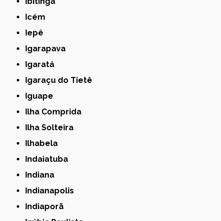
Ibitinga
Icém
Iepê
Igarapava
Igaratá
Igaraçu do Tietê
Iguape
Ilha Comprida
Ilha Solteira
Ilhabela
Indaiatuba
Indiana
Indianapolis
Indiaporã