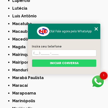
Lupércio
Lutécia
Luís Antônio
Macatuba
Macaubal
Olá! Fale agora pelo WhatsApp
Macedônia
Magda
Insira seu telefone
Mairinque
Mairiporã
INICIAR CONVERSA
Manduri
1
Marabá Paulista
Maracaí
Marapoama
Marinópolis