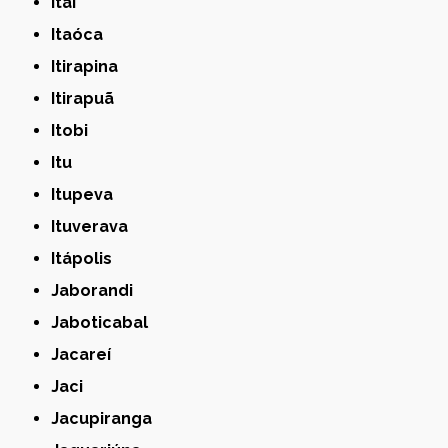
Itaí
Itaóca
Itirapina
Itirapuã
Itobi
Itu
Itupeva
Ituverava
Itápolis
Jaborandi
Jaboticabal
Jacareí
Jaci
Jacupiranga