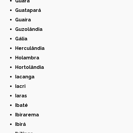
Guará
Guatapará
Guaíra
Guzolândia
Gália
Herculândia
Holambra
Hortolândia
Iacanga
Iacri
Iaras
Ibaté
Ibirarema
Ibirá