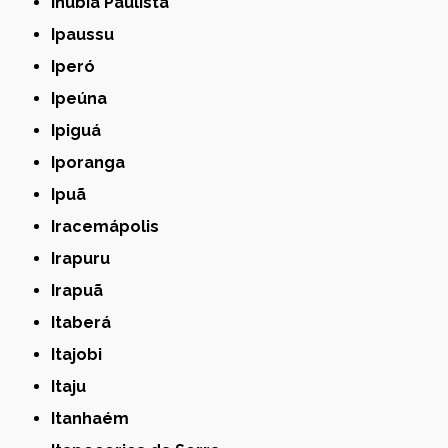
Inúbia Paulista
Ipaussu
Iperó
Ipeúna
Ipiguá
Iporanga
Ipuã
Iracemápolis
Irapuru
Irapuã
Itaberá
Itajobi
Itaju
Itanhaém