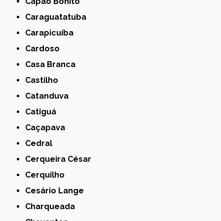
Capão Bonito
Caraguatatuba
Carapicuíba
Cardoso
Casa Branca
Castilho
Catanduva
Catiguá
Caçapava
Cedral
Cerqueira César
Cerquilho
Cesário Lange
Charqueada