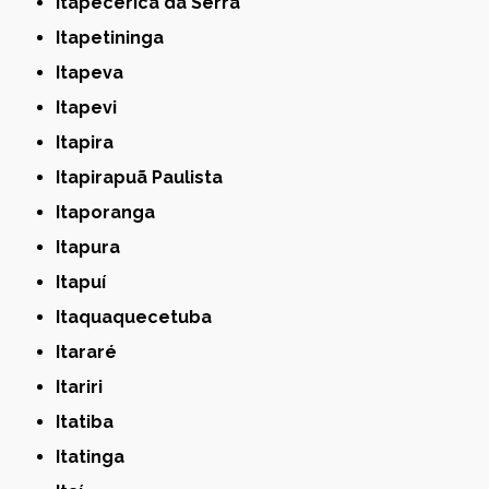
Itapecerica da Serra
Itapetininga
Itapeva
Itapevi
Itapira
Itapirapuã Paulista
Itaporanga
Itapura
Itapuí
Itaquaquecetuba
Itararé
Itariri
Itatiba
Itatinga