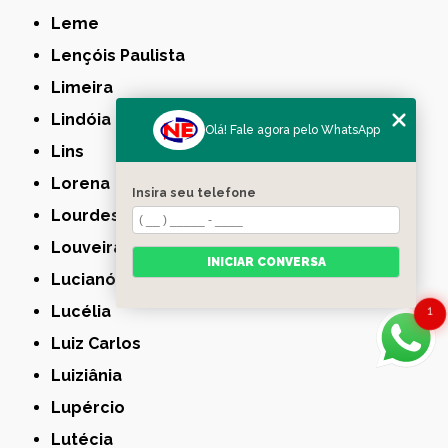
Leme
Lençóis Paulista
Limeira
Lindóia
Olá! Fale agora pelo WhatsApp
Lins
Lorena
Insira seu telefone
Lourdes
Louveira
INICIAR CONVERSA
Lucianópolis
Lucélia
1
Luiz Carlos
Luiziânia
Lupércio
Lutécia