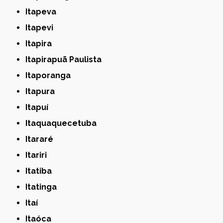
Itapeva
Itapevi
Itapira
Itapirapuã Paulista
Itaporanga
Itapura
Itapuí
Itaquaquecetuba
Itararé
Itariri
Itatiba
Itatinga
Itaí
Itaóca