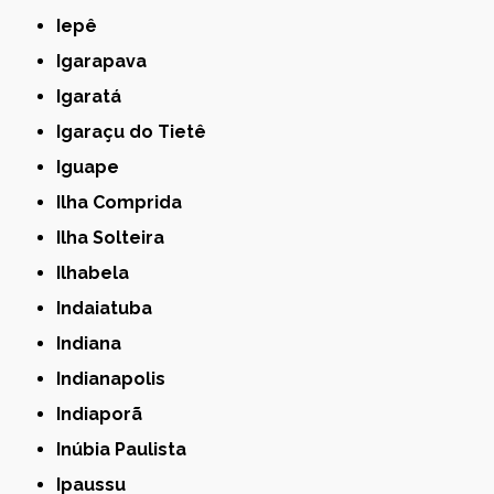
Iepê
Igarapava
Igaratá
Igaraçu do Tietê
Iguape
Ilha Comprida
Ilha Solteira
Ilhabela
Indaiatuba
Indiana
Indianapolis
Indiaporã
Inúbia Paulista
Ipaussu