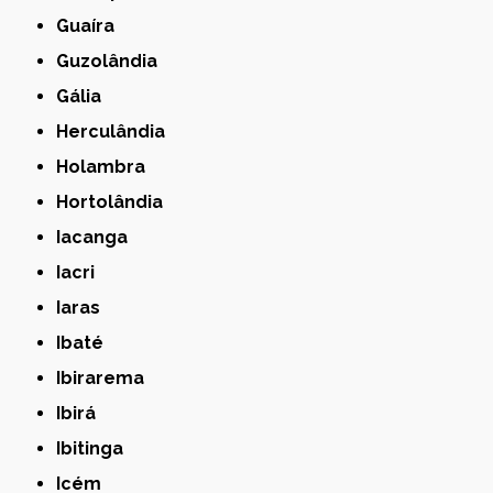
Guaíra
Guzolândia
Gália
Herculândia
Holambra
Hortolândia
Iacanga
Iacri
Iaras
Ibaté
Ibirarema
Ibirá
Ibitinga
Icém