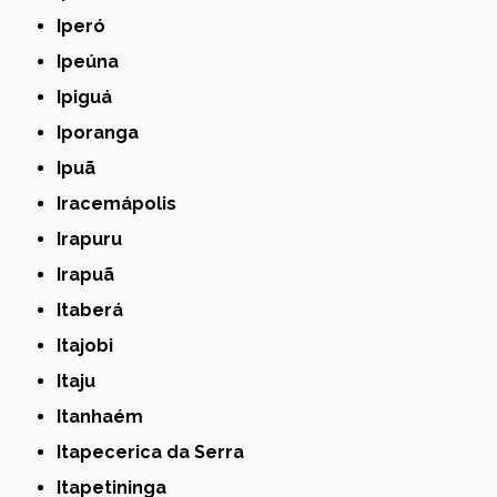
Iperó
Ipeúna
Ipiguá
Iporanga
Ipuã
Iracemápolis
Irapuru
Irapuã
Itaberá
Itajobi
Itaju
Itanhaém
Itapecerica da Serra
Itapetininga