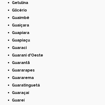
Getulina
Glicério
Guaimbê
Guaiçara
Guapiara
Guapiaçu
Guaraci
Guarani d'Oeste
Guarantã
Guararapes
Guararema
Guaratinguetá
Guaraçaí
Guareí