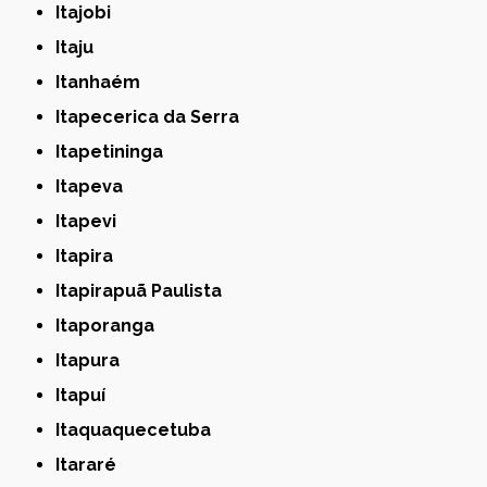
Itajobi
Itaju
Itanhaém
Itapecerica da Serra
Itapetininga
Itapeva
Itapevi
Itapira
Itapirapuã Paulista
Itaporanga
Itapura
Itapuí
Itaquaquecetuba
Itararé