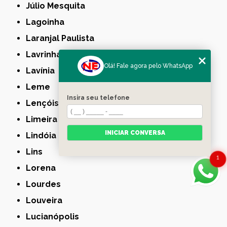
Júlio Mesquita
Lagoinha
Laranjal Paulista
Lavrinhas
Olá! Fale agora pelo WhatsApp
Lavínia
Leme
Insira seu telefone
Lençóis Paulista
Limeira
INICIAR CONVERSA
Lindóia
Lins
1
Lorena
Lourdes
Louveira
Lucianópolis