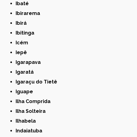
Ibaté
Ibirarema
Ibirá
Ibitinga
Icém
Iepê
Igarapava
Igaratá
Igaraçu do Tietê
Iguape
Ilha Comprida
Ilha Solteira
Ilhabela
Indaiatuba