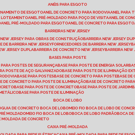
ANÉIS PARA ESGOTO
CANAMENTO DE ESGOTO
ANEL DE CONCRETO PARA RODOVIA
ANEL PARA
TO LOTEAMENTO
ANEL PRÉ-MOLDADO PARA POÇO DE VISITA
ANEL DE CO
O
ANEL PRÉ-MOLDADO PARA ESGOTO
ANEL DE CONCRETO PARA ESGOTO
BARREIRAS NEW JERSEY
A NEW JERSEY PARA OBRAS DE CONSTRUÇÃO
BARREIRA NEW JERSEY D
TE DE BARREIRA NEW JERSEY
FORNECEDORES DE BARREIRA NEW JERSEY
NEW JERSEY DUPLA
BARREIRA DE CONCRETO NEW JERSEY
BARREIRA NEW
BASES PARA POSTE
O PARA POSTES DE SEGURANÇA
BASE PARA POSTE DE ENERGIA SOLAR
B
PARA POSTE DE AÇO GALVANIZADO
BASE PARA POSTE DE ILUMINAÇÃO E
 RODOVIA
BASE PARA POSTES
BASE DE CONCRETO PARA POSTE
BASE D
SE DE CONCRETO PARA POSTE DE ILUMINAÇÃO
BASE DE CONCRETO PAR
ONCRETO
BASE PARA POSTE DE CONCRETO
BASE PARA POSTE DE JARDIM
 METÁLICO
BASE PARA POSTE DE ILUMINAÇÃO
BOCA DE LOBO
O
GUIA DE CONCRETO BOCA DE LOBO
MEIO FIO BOCA DE LOBO DE CONC
O PRÉ MOLDADO
MEIO FIO BOCA DE LOBO
BOCA DE LOBO PADRÃO
BOCA D
RÉ MOLDADA DE CONCRETO
CAIXA PRÉ-MOLDADA
-MOLDADA PARA REDE ELÉTRICA
CAIXA PRÉ-MOLDADA PARA REDE DE ESG