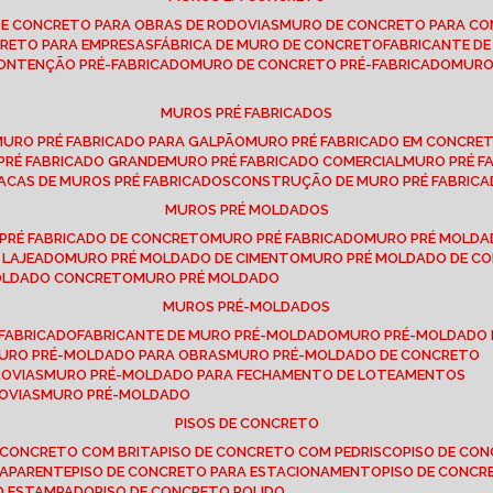
DE CONCRETO PARA OBRAS DE RODOVIAS
MURO DE CONCRETO PARA CO
CRETO PARA EMPRESAS
FÁBRICA DE MURO DE CONCRETO
FABRICANTE D
CONTENÇÃO PRÉ-FABRICADO
MURO DE CONCRETO PRÉ-FABRICADO
MUR
MUROS PRÉ FABRICADOS
MURO PRÉ FABRICADO PARA GALPÃO
MURO PRÉ FABRICADO EM CONCRE
 PRÉ FABRICADO GRANDE
MURO PRÉ FABRICADO COMERCIAL
MURO PRÉ 
LACAS DE MUROS PRÉ FABRICADOS
CONSTRUÇÃO DE MURO PRÉ FABRIC
MUROS PRÉ MOLDADOS
 PRÉ FABRICADO DE CONCRETO
MURO PRÉ FABRICADO
MURO PRÉ MOLD
 LAJEADO
MURO PRÉ MOLDADO DE CIMENTO
MURO PRÉ MOLDADO DE 
MOLDADO CONCRETO
MURO PRÉ MOLDADO
MUROS PRÉ-MOLDADOS
-FABRICADO
FABRICANTE DE MURO PRÉ-MOLDADO
MURO PRÉ-MOLDADO
MURO PRÉ-MOLDADO PARA OBRAS
MURO PRÉ-MOLDADO DE CONCRETO
ROVIAS
MURO PRÉ-MOLDADO PARA FECHAMENTO DE LOTEAMENTOS
OVIAS
MURO PRÉ-MOLDADO
PISOS DE CONCRETO
DE CONCRETO COM BRITA
PISO DE CONCRETO COM PEDRISCO
PISO DE C
 APARENTE
PISO DE CONCRETO PARA ESTACIONAMENTO
PISO DE CONC
TO ESTAMPADO
PISO DE CONCRETO POLIDO