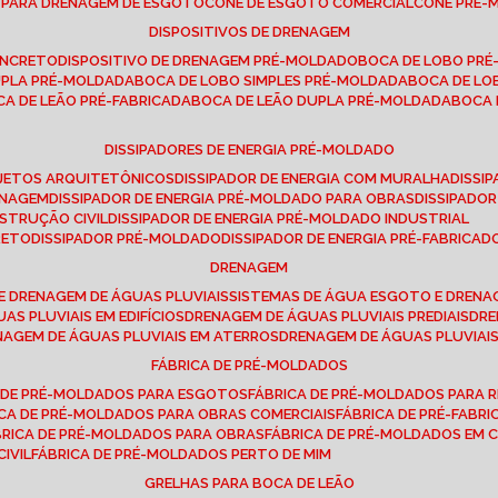
E PARA DRENAGEM DE ESGOTO
CONE DE ESGOTO COMERCIAL
CONE PRÉ
DISPOSITIVOS DE DRENAGEM
ONCRETO
DISPOSITIVO DE DRENAGEM PRÉ-MOLDADO
BOCA DE LOBO PR
UPLA PRÉ-MOLDADA
BOCA DE LOBO SIMPLES PRÉ-MOLDADA
BOCA DE L
OCA DE LEÃO PRÉ-FABRICADA
BOCA DE LEÃO DUPLA PRÉ-MOLDADA
BOCA
DISSIPADORES DE ENERGIA PRÉ-MOLDADO
ROJETOS ARQUITETÔNICOS
DISSIPADOR DE ENERGIA COM MURALHA
DISS
ENAGEM
DISSIPADOR DE ENERGIA PRÉ-MOLDADO PARA OBRAS
DISSIPAD
NSTRUÇÃO CIVIL
DISSIPADOR DE ENERGIA PRÉ-MOLDADO INDUSTRIAL
RETO
DISSIPADOR PRÉ-MOLDADO
DISSIPADOR DE ENERGIA PRÉ-FABRICAD
DRENAGEM
E DRENAGEM DE ÁGUAS PLUVIAIS
SISTEMAS DE ÁGUA ESGOTO E DREN
AS PLUVIAIS EM EDIFÍCIOS
DRENAGEM DE ÁGUAS PLUVIAIS PREDIAIS
DR
ENAGEM DE ÁGUAS PLUVIAIS EM ATERROS
DRENAGEM DE ÁGUAS PLUVIAI
FÁBRICA DE PRÉ-MOLDADOS
A DE PRÉ-MOLDADOS PARA ESGOTOS
FÁBRICA DE PRÉ-MOLDADOS PARA R
ICA DE PRÉ-MOLDADOS PARA OBRAS COMERCIAIS
FÁBRICA DE PRÉ-FABR
BRICA DE PRÉ-MOLDADOS PARA OBRAS
FÁBRICA DE PRÉ-MOLDADOS EM
IVIL
FÁBRICA DE PRÉ-MOLDADOS PERTO DE MIM
GRELHAS PARA BOCA DE LEÃO