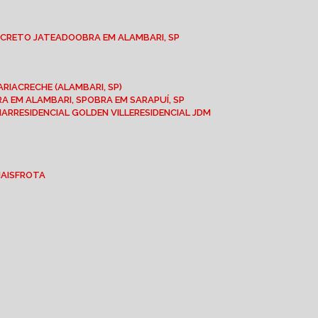
NCRETO JATEADO
OBRA EM ALAMBARI, SP
ARIA
CRECHE (ALAMBARI, SP)
BRA EM ALAMBARI, SP
OBRA EM SARAPUÍ, SP
MAR
RESIDENCIAL GOLDEN VILLE
RESIDENCIAL JDM
IAIS
FROTA