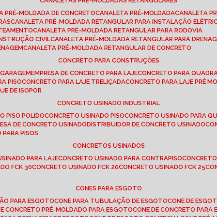
CANALETAS PRÉ-MOLDADAS RETANGULARES
TA PRÉ-MOLDADA DE CONCRETO
CANALETA PRÉ-MOLDADA
CANALETA P
RAS
CANALETA PRÉ-MOLDADA RETANGULAR PARA INSTALAÇÃO ELÉTRI
OTEAMENTO
CANALETA PRÉ-MOLDADA RETANGULAR PARA RODOVIA
NSTRUÇÃO CIVIL
CANALETA PRÉ-MOLDADA RETANGULAR PARA DRENA
RENAGEM
CANALETA PRÉ-MOLDADA RETANGULAR DE CONCRETO
CONCRETO PARA CONSTRUÇÕES
E GARAGEM
EMPRESA DE CONCRETO PARA LAJE
CONCRETO PARA QUADRA
RA PISO
CONCRETO PARA LAJE TRELIÇADA
CONCRETO PARA LAJE PRÉ M
AJE DE ISOPOR
CONCRETO USINADO INDUSTRIAL
O PISO POLIDO
CONCRETO USINADO PISO
CONCRETO USINADO PARA Q
RESA DE CONCRETO USINADO
DISTRIBUIDOR DE CONCRETO USINADO
C
 PARA PISOS
CONCRETOS USINADOS
USINADO PARA LAJE
CONCRETO USINADO PARA CONTRAPISO
CONCRETO
DO FCK 30
CONCRETO USINADO FCK 20
CONCRETO USINADO FCK 25
C
CONES PARA ESGOTO
ÇÃO PARA ESGOTO
CONE PARA TUBULAÇÃO DE ESGOTO
CONE DE ESGO
 DE CONCRETO PRÉ-MOLDADO PARA ESGOTO
CONE DE CONCRETO PARA