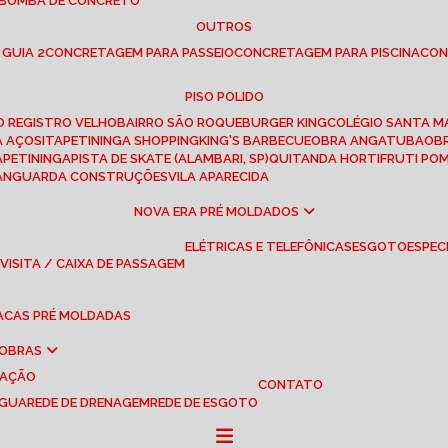
 BOMBA DE CONCRETO
OUTROS
 GUIA 2
CONCRETAGEM PARA PASSEIO
CONCRETAGEM PARA PISCINA
CO
PISO POLIDO
RO REGISTRO VELHO
BAIRRO SÃO ROQUE
BURGER KING
COLÉGIO SANTA M
A AÇOS
ITAPETININGA SHOPPING
KING'S BARBECUE
OBRA ANGATUBA
O
TAPETININGA
PISTA DE SKATE (ALAMBARI, SP)
QUITANDA HORTIFRUTI PO
VANGUARDA CONSTRUÇÕES
VILA APARECIDA
NOVA ERA PRÉ MOLDADOS
ELÉTRICAS E TELEFÔNICAS
ESGOTO
ESPEC
 VISITA / CAIXA DE PASSAGEM
LACAS PRÉ MOLDADAS
 OBRAS
UAÇÃO
CONTATO
ÁGUA
REDE DE DRENAGEM
REDE DE ESGOTO