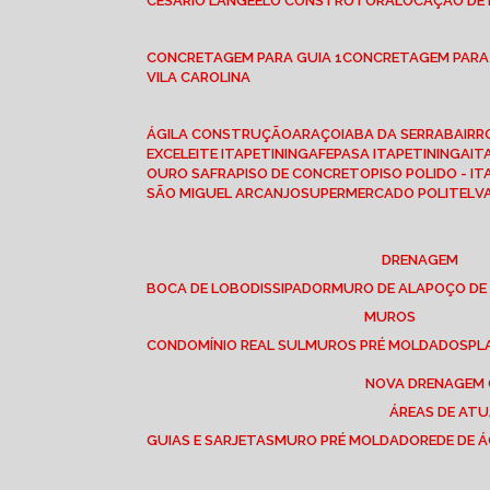
CESÁRIO LANGE
ELO CONSTRUTORA
LOCAÇÃO DE
CONCRETAGEM PARA GUIA 1
CONCRETAGEM PARA
VILA CAROLINA
ÁGILA CONSTRUÇÃO
ARAÇOIABA DA SERRA
BAIR
EXCELEITE ITAPETININGA
FEPASA ITAPETININGA
IT
OURO SAFRA
PISO DE CONCRETO
PISO POLIDO - I
SÃO MIGUEL ARCANJO
SUPERMERCADO POLITEL
DRENAGEM
BOCA DE LOBO
DISSIPADOR
MURO DE ALA
POÇO DE
MUROS
CONDOMÍNIO REAL SUL
MUROS PRÉ MOLDADOS
P
NOVA DRENAGEM
ÁREAS DE AT
GUIAS E SARJETAS
MURO PRÉ MOLDADO
REDE DE 