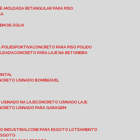
RÉ-MOLDADA RETANGULAR PARA PISO
CA
GEM DE ÁGUA
 POLIESPORTIVA
CONCRETO PARA PISO POLIDO
OLDADA
CONCRETO PARA LAJE NA BETONEIRA
UINTAL
ONCRETO USINADO BOMBEAVEL
 USINADO NA LAJE
CONCRETO USINADO LAJE
ONCRETO USINADO PARA GARAGEM
TO INDUSTRIAL
CONE PARA ESGOTO LOTEAMENTO
 ESGOTO