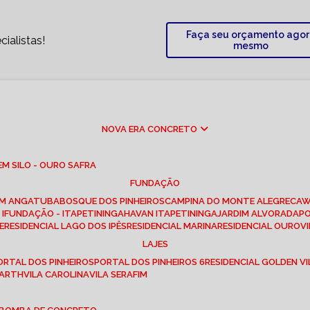
Faça seu orçamento ago
ialistas!
mesmo
NOVA ERA CONCRETO
M SILO - OURO SAFRA
FUNDAÇÃO
EM ANGATUBA
BOSQUE DOS PINHEIROS
CAMPINA DO MONTE ALEGRE
CA
I
FUNDAÇÃO - ITAPETININGA
HAVAN ITAPETININGA
JARDIM ALVORADA
P
E
RESIDENCIAL LAGO DOS IPÊS
RESIDENCIAL MARINA
RESIDENCIAL OUROVI
LAJES
PORTAL DOS PINHEIROS
PORTAL DOS PINHEIROS 6
RESIDENCIAL GOLDEN VI
 BARTH
VILA CAROLINA
VILA SERAFIM