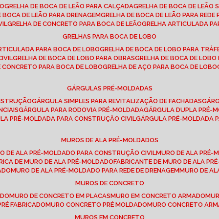
SO
GRELHA DE BOCA DE LEÃO PARA CALÇADA
GRELHA DE BOCA DE LEÃO 
DE BOCA DE LEÃO PARA DRENAGEM
GRELHA DE BOCA DE LEÃO PARA REDE 
VIL
GRELHA DE CONCRETO PARA BOCA DE LEÃO
GRELHA ARTICULADA PA
GRELHAS PARA BOCA DE LOBO
ARTICULADA PARA BOCA DE LOBO
GRELHA DE BOCA DE LOBO PARA TRÁ
IVIL
GRELHA DE BOCA DE LOBO PARA OBRAS
GRELHA DE BOCA DE LOB
DE CONCRETO PARA BOCA DE LOBO
GRELHA DE AÇO PARA BOCA DE LOBO
GÁRGULAS PRÉ-MOLDADAS
ONSTRUÇÃO
GÁRGULA SIMPLES PARA REVITALIZAÇÃO DE FACHADAS
GÁR
NCIAIS
GÁRGULA PARA RODOVIA PRÉ-MOLDADA
GÁRGULA DUPLA PRÉ-
ULA PRÉ-MOLDADA PARA CONSTRUÇÃO CIVIL
GÁRGULA PRÉ-MOLDADA 
MUROS DE ALA PRÉ-MOLDADOS
RO DE ALA PRÉ-MOLDADO PARA CONSTRUÇÃO CIVIL
MURO DE ALA PRÉ
BRICA DE MURO DE ALA PRÉ-MOLDADO
FABRICANTE DE MURO DE ALA P
ADO
MURO DE ALA PRÉ-MOLDADO PARA REDE DE DRENAGEM
MURO DE A
MUROS DE CONCRETO
ADO
MURO DE CONCRETO EM PLACAS
MURO EM CONCRETO ARMADO
MU
PRÉ FABRICADO
MURO CONCRETO PRÉ MOLDADO
MURO CONCRETO AR
MUROS EM CONCRETO