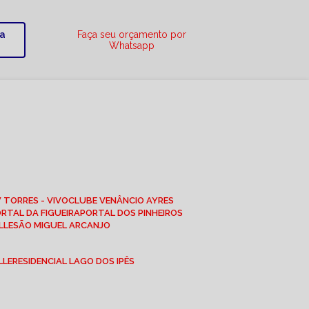
ra
Faça seu orçamento por
Whatsapp
W TORRES - VIVO
CLUBE VENÂNCIO AYRES
ORTAL DA FIGUEIRA
PORTAL DOS PINHEIROS
LLE
SÃO MIGUEL ARCANJO
LLE
RESIDENCIAL LAGO DOS IPÊS