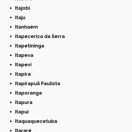
Itajobi
Itaju
Itanhaém
Itapecerica da Serra
Itapetininga
Itapeva
Itapevi
Itapira
Itapirapuã Paulista
Itaporanga
Itapura
Itapuí
Itaquaquecetuba
Itararé