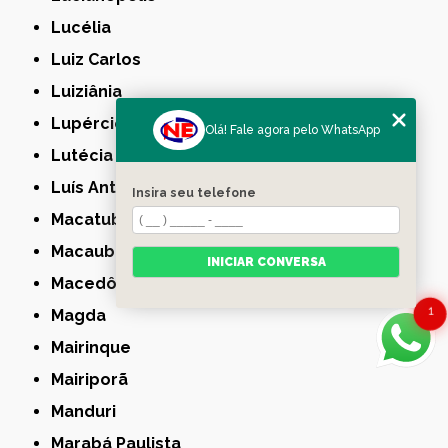
Lucélia
Luiz Carlos
Luiziânia
Lupércio
Olá! Fale agora pelo WhatsApp
Lutécia
Luís Antônio
Insira seu telefone
Macatuba
Macaubal
INICIAR CONVERSA
Macedônia
1
Magda
Mairinque
Mairiporã
Manduri
Marabá Paulista