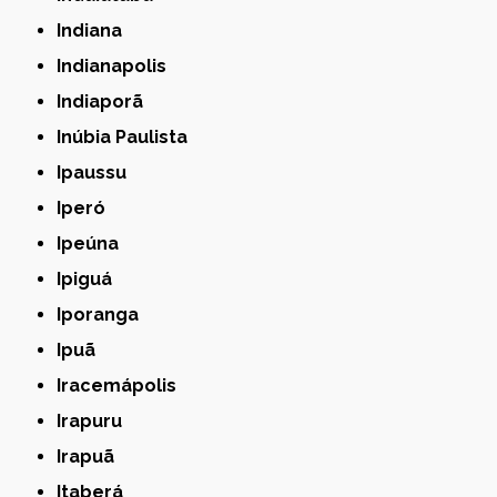
Indiana
Indianapolis
Indiaporã
Inúbia Paulista
Ipaussu
Iperó
Ipeúna
Ipiguá
Iporanga
Ipuã
Iracemápolis
Irapuru
Irapuã
Itaberá