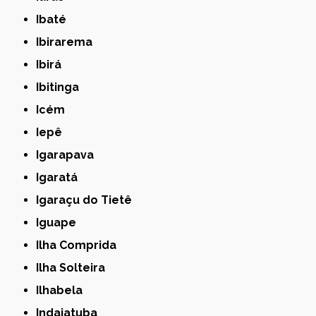
Ibaté
Ibirarema
Ibirá
Ibitinga
Icém
Iepê
Igarapava
Igaratá
Igaraçu do Tietê
Iguape
Ilha Comprida
Ilha Solteira
Ilhabela
Indaiatuba