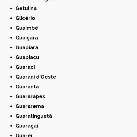
Getulina
Glicério
Guaimbê
Guaiçara
Guapiara
Guapiaçu
Guaraci
Guarani d'Oeste
Guarantã
Guararapes
Guararema
Guaratinguetá
Guaraçaí
Guareí