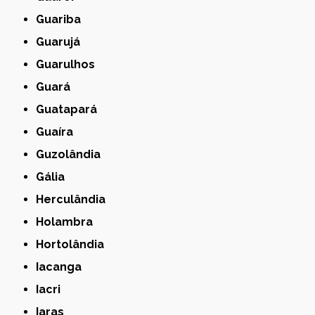
Guariba
Guarujá
Guarulhos
Guará
Guatapará
Guaíra
Guzolândia
Gália
Herculândia
Holambra
Hortolândia
Iacanga
Iacri
Iaras