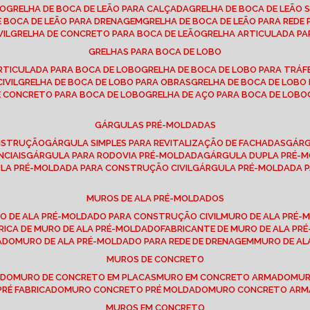
SO
GRELHA DE BOCA DE LEÃO PARA CALÇADA
GRELHA DE BOCA DE LEÃO 
DE BOCA DE LEÃO PARA DRENAGEM
GRELHA DE BOCA DE LEÃO PARA REDE 
VIL
GRELHA DE CONCRETO PARA BOCA DE LEÃO
GRELHA ARTICULADA PA
GRELHAS PARA BOCA DE LOBO
ARTICULADA PARA BOCA DE LOBO
GRELHA DE BOCA DE LOBO PARA TRÁ
IVIL
GRELHA DE BOCA DE LOBO PARA OBRAS
GRELHA DE BOCA DE LOB
DE CONCRETO PARA BOCA DE LOBO
GRELHA DE AÇO PARA BOCA DE LOBO
GÁRGULAS PRÉ-MOLDADAS
ONSTRUÇÃO
GÁRGULA SIMPLES PARA REVITALIZAÇÃO DE FACHADAS
GÁR
NCIAIS
GÁRGULA PARA RODOVIA PRÉ-MOLDADA
GÁRGULA DUPLA PRÉ-
ULA PRÉ-MOLDADA PARA CONSTRUÇÃO CIVIL
GÁRGULA PRÉ-MOLDADA 
MUROS DE ALA PRÉ-MOLDADOS
RO DE ALA PRÉ-MOLDADO PARA CONSTRUÇÃO CIVIL
MURO DE ALA PRÉ
BRICA DE MURO DE ALA PRÉ-MOLDADO
FABRICANTE DE MURO DE ALA P
ADO
MURO DE ALA PRÉ-MOLDADO PARA REDE DE DRENAGEM
MURO DE A
MUROS DE CONCRETO
ADO
MURO DE CONCRETO EM PLACAS
MURO EM CONCRETO ARMADO
MU
PRÉ FABRICADO
MURO CONCRETO PRÉ MOLDADO
MURO CONCRETO AR
MUROS EM CONCRETO