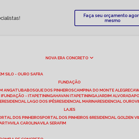
Faça seu orçamento ago
ialistas!
mesmo
NOVA ERA CONCRETO
M SILO - OURO SAFRA
FUNDAÇÃO
EM ANGATUBA
BOSQUE DOS PINHEIROS
CAMPINA DO MONTE ALEGRE
CA
I
FUNDAÇÃO - ITAPETININGA
HAVAN ITAPETININGA
JARDIM ALVORADA
P
E
RESIDENCIAL LAGO DOS IPÊS
RESIDENCIAL MARINA
RESIDENCIAL OUROVI
LAJES
PORTAL DOS PINHEIROS
PORTAL DOS PINHEIROS 6
RESIDENCIAL GOLDEN VI
 BARTH
VILA CAROLINA
VILA SERAFIM