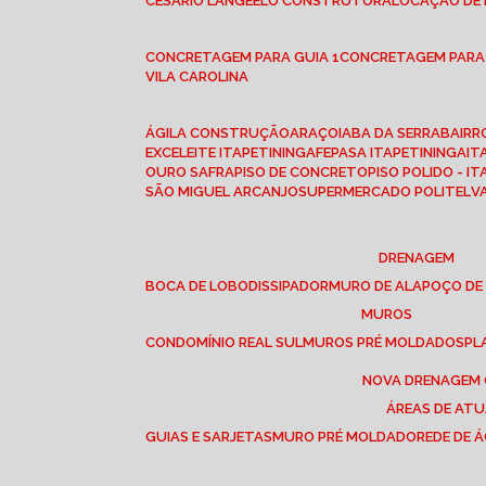
CESÁRIO LANGE
ELO CONSTRUTORA
LOCAÇÃO DE
CONCRETAGEM PARA GUIA 1
CONCRETAGEM PARA
VILA CAROLINA
ÁGILA CONSTRUÇÃO
ARAÇOIABA DA SERRA
BAIR
EXCELEITE ITAPETININGA
FEPASA ITAPETININGA
IT
OURO SAFRA
PISO DE CONCRETO
PISO POLIDO - I
SÃO MIGUEL ARCANJO
SUPERMERCADO POLITEL
DRENAGEM
BOCA DE LOBO
DISSIPADOR
MURO DE ALA
POÇO DE
MUROS
CONDOMÍNIO REAL SUL
MUROS PRÉ MOLDADOS
P
NOVA DRENAGEM
ÁREAS DE AT
GUIAS E SARJETAS
MURO PRÉ MOLDADO
REDE DE 