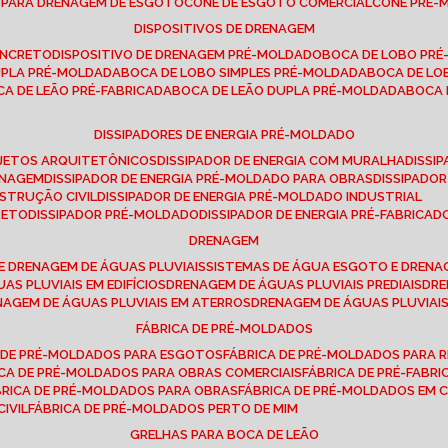
E PARA DRENAGEM DE ESGOTO
CONE DE ESGOTO COMERCIAL
CONE PRÉ
DISPOSITIVOS DE DRENAGEM
ONCRETO
DISPOSITIVO DE DRENAGEM PRÉ-MOLDADO
BOCA DE LOBO PR
UPLA PRÉ-MOLDADA
BOCA DE LOBO SIMPLES PRÉ-MOLDADA
BOCA DE L
OCA DE LEÃO PRÉ-FABRICADA
BOCA DE LEÃO DUPLA PRÉ-MOLDADA
BOCA
DISSIPADORES DE ENERGIA PRÉ-MOLDADO
ROJETOS ARQUITETÔNICOS
DISSIPADOR DE ENERGIA COM MURALHA
DISS
ENAGEM
DISSIPADOR DE ENERGIA PRÉ-MOLDADO PARA OBRAS
DISSIPAD
NSTRUÇÃO CIVIL
DISSIPADOR DE ENERGIA PRÉ-MOLDADO INDUSTRIAL
RETO
DISSIPADOR PRÉ-MOLDADO
DISSIPADOR DE ENERGIA PRÉ-FABRICAD
DRENAGEM
E DRENAGEM DE ÁGUAS PLUVIAIS
SISTEMAS DE ÁGUA ESGOTO E DREN
AS PLUVIAIS EM EDIFÍCIOS
DRENAGEM DE ÁGUAS PLUVIAIS PREDIAIS
DR
ENAGEM DE ÁGUAS PLUVIAIS EM ATERROS
DRENAGEM DE ÁGUAS PLUVIAI
FÁBRICA DE PRÉ-MOLDADOS
A DE PRÉ-MOLDADOS PARA ESGOTOS
FÁBRICA DE PRÉ-MOLDADOS PARA R
ICA DE PRÉ-MOLDADOS PARA OBRAS COMERCIAIS
FÁBRICA DE PRÉ-FABR
BRICA DE PRÉ-MOLDADOS PARA OBRAS
FÁBRICA DE PRÉ-MOLDADOS EM
IVIL
FÁBRICA DE PRÉ-MOLDADOS PERTO DE MIM
GRELHAS PARA BOCA DE LEÃO