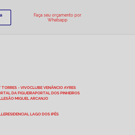
ra
Faça seu orçamento por
Whatsapp
W TORRES - VIVO
CLUBE VENÂNCIO AYRES
ORTAL DA FIGUEIRA
PORTAL DOS PINHEIROS
LLE
SÃO MIGUEL ARCANJO
LLE
RESIDENCIAL LAGO DOS IPÊS