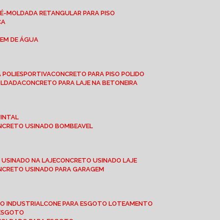
RÉ-MOLDADA RETANGULAR PARA PISO
CA
GEM DE ÁGUA
 POLIESPORTIVA
CONCRETO PARA PISO POLIDO
OLDADA
CONCRETO PARA LAJE NA BETONEIRA
UINTAL
ONCRETO USINADO BOMBEAVEL
 USINADO NA LAJE
CONCRETO USINADO LAJE
ONCRETO USINADO PARA GARAGEM
TO INDUSTRIAL
CONE PARA ESGOTO LOTEAMENTO
 ESGOTO