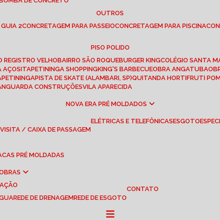
 BOMBA DE CONCRETO
OUTROS
 GUIA 2
CONCRETAGEM PARA PASSEIO
CONCRETAGEM PARA PISCINA
CO
PISO POLIDO
RO REGISTRO VELHO
BAIRRO SÃO ROQUE
BURGER KING
COLÉGIO SANTA M
A AÇOS
ITAPETININGA SHOPPING
KING'S BARBECUE
OBRA ANGATUBA
O
TAPETININGA
PISTA DE SKATE (ALAMBARI, SP)
QUITANDA HORTIFRUTI PO
VANGUARDA CONSTRUÇÕES
VILA APARECIDA
NOVA ERA PRÉ MOLDADOS
ELÉTRICAS E TELEFÔNICAS
ESGOTO
ESPEC
 VISITA / CAIXA DE PASSAGEM
LACAS PRÉ MOLDADAS
 OBRAS
UAÇÃO
CONTATO
ÁGUA
REDE DE DRENAGEM
REDE DE ESGOTO