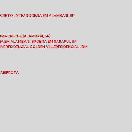
NCRETO JATEADO
OBRA EM ALAMBARI, SP
ARIA
CRECHE (ALAMBARI, SP)
BRA EM ALAMBARI, SP
OBRA EM SARAPUÍ, SP
MAR
RESIDENCIAL GOLDEN VILLE
RESIDENCIAL JDM
IAIS
FROTA