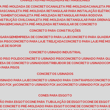
CANALETAS PRÉ-MOLDADAS RETANGULARES
TA PRÉ-MOLDADA DE CONCRETO
CANALETA PRÉ-MOLDADA
CANALETA P
RAS
CANALETA PRÉ-MOLDADA RETANGULAR PARA INSTALAÇÃO ELÉTRI
OTEAMENTO
CANALETA PRÉ-MOLDADA RETANGULAR PARA RODOVIA
NSTRUÇÃO CIVIL
CANALETA PRÉ-MOLDADA RETANGULAR PARA DRENA
RENAGEM
CANALETA PRÉ-MOLDADA RETANGULAR DE CONCRETO
CONCRETO PARA CONSTRUÇÕES
E GARAGEM
EMPRESA DE CONCRETO PARA LAJE
CONCRETO PARA QUADRA
RA PISO
CONCRETO PARA LAJE TRELIÇADA
CONCRETO PARA LAJE PRÉ M
AJE DE ISOPOR
CONCRETO USINADO INDUSTRIAL
O PISO POLIDO
CONCRETO USINADO PISO
CONCRETO USINADO PARA Q
RESA DE CONCRETO USINADO
DISTRIBUIDOR DE CONCRETO USINADO
C
 PARA PISOS
CONCRETOS USINADOS
USINADO PARA LAJE
CONCRETO USINADO PARA CONTRAPISO
CONCRETO
DO FCK 30
CONCRETO USINADO FCK 20
CONCRETO USINADO FCK 25
C
CONES PARA ESGOTO
ÇÃO PARA ESGOTO
CONE PARA TUBULAÇÃO DE ESGOTO
CONE DE ESGO
 DE CONCRETO PRÉ-MOLDADO PARA ESGOTO
CONE DE CONCRETO PARA