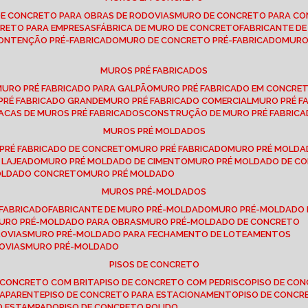
DE CONCRETO PARA OBRAS DE RODOVIAS
MURO DE CONCRETO PARA CO
CRETO PARA EMPRESAS
FÁBRICA DE MURO DE CONCRETO
FABRICANTE D
CONTENÇÃO PRÉ-FABRICADO
MURO DE CONCRETO PRÉ-FABRICADO
MUR
MUROS PRÉ FABRICADOS
MURO PRÉ FABRICADO PARA GALPÃO
MURO PRÉ FABRICADO EM CONCRE
 PRÉ FABRICADO GRANDE
MURO PRÉ FABRICADO COMERCIAL
MURO PRÉ 
LACAS DE MUROS PRÉ FABRICADOS
CONSTRUÇÃO DE MURO PRÉ FABRIC
MUROS PRÉ MOLDADOS
 PRÉ FABRICADO DE CONCRETO
MURO PRÉ FABRICADO
MURO PRÉ MOLD
 LAJEADO
MURO PRÉ MOLDADO DE CIMENTO
MURO PRÉ MOLDADO DE 
MOLDADO CONCRETO
MURO PRÉ MOLDADO
MUROS PRÉ-MOLDADOS
-FABRICADO
FABRICANTE DE MURO PRÉ-MOLDADO
MURO PRÉ-MOLDADO
MURO PRÉ-MOLDADO PARA OBRAS
MURO PRÉ-MOLDADO DE CONCRETO
ROVIAS
MURO PRÉ-MOLDADO PARA FECHAMENTO DE LOTEAMENTOS
OVIAS
MURO PRÉ-MOLDADO
PISOS DE CONCRETO
DE CONCRETO COM BRITA
PISO DE CONCRETO COM PEDRISCO
PISO DE C
 APARENTE
PISO DE CONCRETO PARA ESTACIONAMENTO
PISO DE CONC
TO ESTAMPADO
PISO DE CONCRETO POLIDO