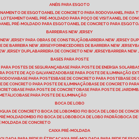
ANÉIS PARA ESGOTO
CANAMENTO DE ESGOTO
ANEL DE CONCRETO PARA RODOVIA
ANEL PARA
TO LOTEAMENTO
ANEL PRÉ-MOLDADO PARA POÇO DE VISITA
ANEL DE CO
O
ANEL PRÉ-MOLDADO PARA ESGOTO
ANEL DE CONCRETO PARA ESGOTO
BARREIRAS NEW JERSEY
A NEW JERSEY PARA OBRAS DE CONSTRUÇÃO
BARREIRA NEW JERSEY D
TE DE BARREIRA NEW JERSEY
FORNECEDORES DE BARREIRA NEW JERSEY
NEW JERSEY DUPLA
BARREIRA DE CONCRETO NEW JERSEY
BARREIRA NEW
BASES PARA POSTE
O PARA POSTES DE SEGURANÇA
BASE PARA POSTE DE ENERGIA SOLAR
B
PARA POSTE DE AÇO GALVANIZADO
BASE PARA POSTE DE ILUMINAÇÃO E
 RODOVIA
BASE PARA POSTES
BASE DE CONCRETO PARA POSTE
BASE D
SE DE CONCRETO PARA POSTE DE ILUMINAÇÃO
BASE DE CONCRETO PAR
ONCRETO
BASE PARA POSTE DE CONCRETO
BASE PARA POSTE DE JARDIM
 METÁLICO
BASE PARA POSTE DE ILUMINAÇÃO
BOCA DE LOBO
O
GUIA DE CONCRETO BOCA DE LOBO
MEIO FIO BOCA DE LOBO DE CONC
O PRÉ MOLDADO
MEIO FIO BOCA DE LOBO
BOCA DE LOBO PADRÃO
BOCA D
RÉ MOLDADA DE CONCRETO
CAIXA PRÉ-MOLDADA
-MOLDADA PARA REDE ELÉTRICA
CAIXA PRÉ-MOLDADA PARA REDE DE ESG