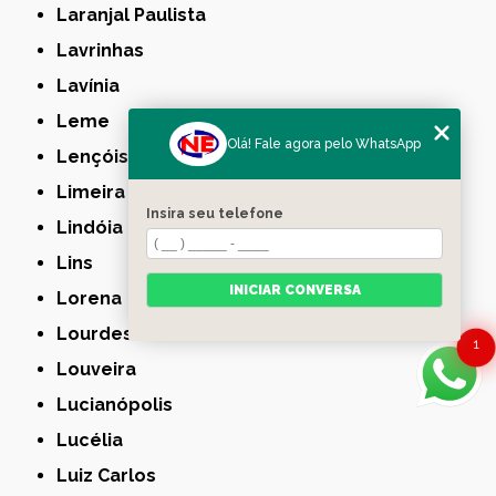
Laranjal Paulista
Lavrinhas
Lavínia
Leme
Olá! Fale agora pelo WhatsApp
Lençóis Paulista
Limeira
Insira seu telefone
Lindóia
Lins
INICIAR CONVERSA
Lorena
Lourdes
1
Louveira
Lucianópolis
Lucélia
Luiz Carlos