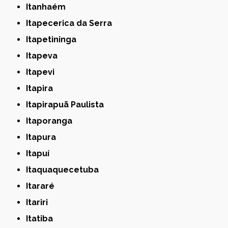
Itanhaém
Itapecerica da Serra
Itapetininga
Itapeva
Itapevi
Itapira
Itapirapuã Paulista
Itaporanga
Itapura
Itapuí
Itaquaquecetuba
Itararé
Itariri
Itatiba