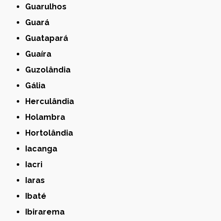
Guarulhos
Guará
Guatapará
Guaíra
Guzolândia
Gália
Herculândia
Holambra
Hortolândia
Iacanga
Iacri
Iaras
Ibaté
Ibirarema