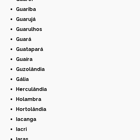
Guariba
Guarujá
Guarulhos
Guará
Guatapará
Guaíra
Guzolândia
Gália
Herculândia
Holambra
Hortolândia
Iacanga
Iacri
Iaras