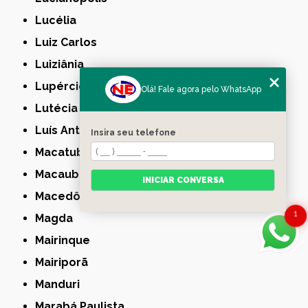
Lucélia
Luiz Carlos
Luiziânia
Lupércio
Olá! Fale agora pelo WhatsApp
Lutécia
Luís Antônio
Insira seu telefone
Macatuba
Macaubal
INICIAR CONVERSA
Macedônia
1
Magda
Mairinque
Mairiporã
Manduri
Marabá Paulista