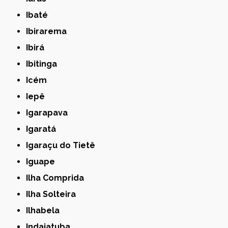
Ibaté
Ibirarema
Ibirá
Ibitinga
Icém
Iepê
Igarapava
Igaratá
Igaraçu do Tietê
Iguape
Ilha Comprida
Ilha Solteira
Ilhabela
Indaiatuba