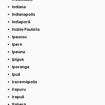
Indiana
Indianapolis
Indiaporã
Inúbia Paulista
Ipaussu
Iperó
Ipeúna
Ipiguá
Iporanga
Ipuã
Iracemápolis
Irapuru
Irapuã
Itaberá