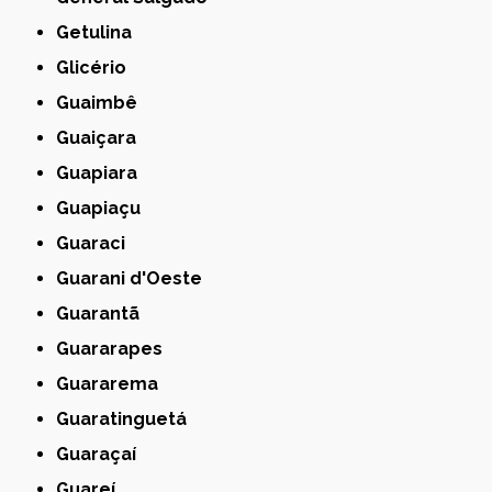
Getulina
Glicério
Guaimbê
Guaiçara
Guapiara
Guapiaçu
Guaraci
Guarani d'Oeste
Guarantã
Guararapes
Guararema
Guaratinguetá
Guaraçaí
Guareí