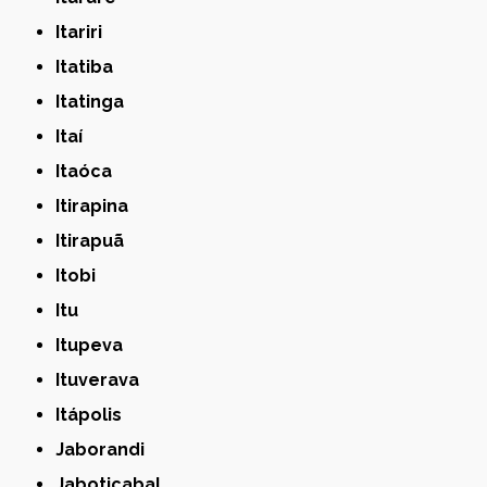
Itariri
Itatiba
Itatinga
Itaí
Itaóca
Itirapina
Itirapuã
Itobi
Itu
Itupeva
Ituverava
Itápolis
Jaborandi
Jaboticabal