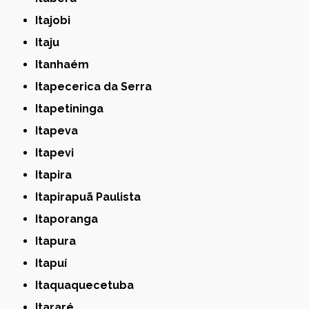
Itajobi
Itaju
Itanhaém
Itapecerica da Serra
Itapetininga
Itapeva
Itapevi
Itapira
Itapirapuã Paulista
Itaporanga
Itapura
Itapuí
Itaquaquecetuba
Itararé