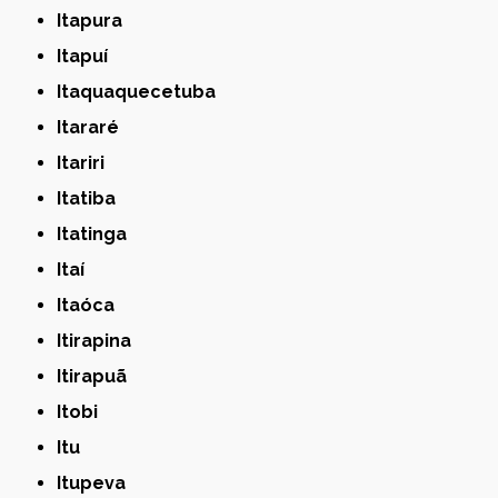
Itapura
Itapuí
Itaquaquecetuba
Itararé
Itariri
Itatiba
Itatinga
Itaí
Itaóca
Itirapina
Itirapuã
Itobi
Itu
Itupeva