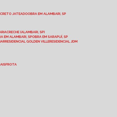
NCRETO JATEADO
OBRA EM ALAMBARI, SP
ARIA
CRECHE (ALAMBARI, SP)
BRA EM ALAMBARI, SP
OBRA EM SARAPUÍ, SP
MAR
RESIDENCIAL GOLDEN VILLE
RESIDENCIAL JDM
IAIS
FROTA