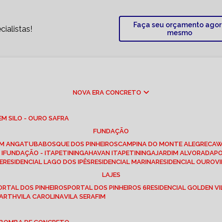
Faça seu orçamento ago
ialistas!
mesmo
NOVA ERA CONCRETO
M SILO - OURO SAFRA
FUNDAÇÃO
EM ANGATUBA
BOSQUE DOS PINHEIROS
CAMPINA DO MONTE ALEGRE
CA
I
FUNDAÇÃO - ITAPETININGA
HAVAN ITAPETININGA
JARDIM ALVORADA
P
E
RESIDENCIAL LAGO DOS IPÊS
RESIDENCIAL MARINA
RESIDENCIAL OUROVI
LAJES
PORTAL DOS PINHEIROS
PORTAL DOS PINHEIROS 6
RESIDENCIAL GOLDEN VI
 BARTH
VILA CAROLINA
VILA SERAFIM