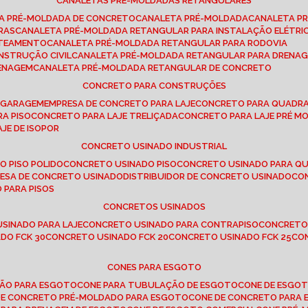
CANALETAS PRÉ-MOLDADAS RETANGULARES
TA PRÉ-MOLDADA DE CONCRETO
CANALETA PRÉ-MOLDADA
CANALETA P
RAS
CANALETA PRÉ-MOLDADA RETANGULAR PARA INSTALAÇÃO ELÉTRI
OTEAMENTO
CANALETA PRÉ-MOLDADA RETANGULAR PARA RODOVIA
NSTRUÇÃO CIVIL
CANALETA PRÉ-MOLDADA RETANGULAR PARA DRENA
RENAGEM
CANALETA PRÉ-MOLDADA RETANGULAR DE CONCRETO
CONCRETO PARA CONSTRUÇÕES
E GARAGEM
EMPRESA DE CONCRETO PARA LAJE
CONCRETO PARA QUADRA
RA PISO
CONCRETO PARA LAJE TRELIÇADA
CONCRETO PARA LAJE PRÉ M
AJE DE ISOPOR
CONCRETO USINADO INDUSTRIAL
O PISO POLIDO
CONCRETO USINADO PISO
CONCRETO USINADO PARA Q
RESA DE CONCRETO USINADO
DISTRIBUIDOR DE CONCRETO USINADO
C
 PARA PISOS
CONCRETOS USINADOS
USINADO PARA LAJE
CONCRETO USINADO PARA CONTRAPISO
CONCRETO
DO FCK 30
CONCRETO USINADO FCK 20
CONCRETO USINADO FCK 25
C
CONES PARA ESGOTO
ÇÃO PARA ESGOTO
CONE PARA TUBULAÇÃO DE ESGOTO
CONE DE ESGO
 DE CONCRETO PRÉ-MOLDADO PARA ESGOTO
CONE DE CONCRETO PARA