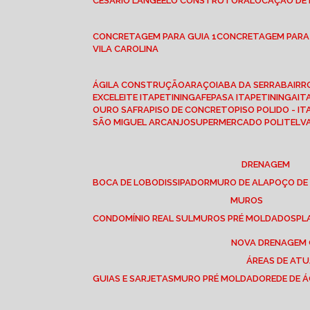
CESÁRIO LANGE
ELO CONSTRUTORA
LOCAÇÃO DE
CONCRETAGEM PARA GUIA 1
CONCRETAGEM PARA
VILA CAROLINA
ÁGILA CONSTRUÇÃO
ARAÇOIABA DA SERRA
BAIR
EXCELEITE ITAPETININGA
FEPASA ITAPETININGA
IT
OURO SAFRA
PISO DE CONCRETO
PISO POLIDO - I
SÃO MIGUEL ARCANJO
SUPERMERCADO POLITEL
DRENAGEM
BOCA DE LOBO
DISSIPADOR
MURO DE ALA
POÇO DE
MUROS
CONDOMÍNIO REAL SUL
MUROS PRÉ MOLDADOS
P
NOVA DRENAGEM
ÁREAS DE AT
GUIAS E SARJETAS
MURO PRÉ MOLDADO
REDE DE 