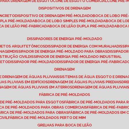
E PARA DRENAGEM DE ESGOTO
CONE DE ESGOTO COMERCIAL
CONE PRÉ
DISPOSITIVOS DE DRENAGEM
ONCRETO
DISPOSITIVO DE DRENAGEM PRÉ-MOLDADO
BOCA DE LOBO PR
UPLA PRÉ-MOLDADA
BOCA DE LOBO SIMPLES PRÉ-MOLDADA
BOCA DE L
OCA DE LEÃO PRÉ-FABRICADA
BOCA DE LEÃO DUPLA PRÉ-MOLDADA
BOCA
DISSIPADORES DE ENERGIA PRÉ-MOLDADO
ROJETOS ARQUITETÔNICOS
DISSIPADOR DE ENERGIA COM MURALHA
DISS
ENAGEM
DISSIPADOR DE ENERGIA PRÉ-MOLDADO PARA OBRAS
DISSIPAD
NSTRUÇÃO CIVIL
DISSIPADOR DE ENERGIA PRÉ-MOLDADO INDUSTRIAL
RETO
DISSIPADOR PRÉ-MOLDADO
DISSIPADOR DE ENERGIA PRÉ-FABRICAD
DRENAGEM
E DRENAGEM DE ÁGUAS PLUVIAIS
SISTEMAS DE ÁGUA ESGOTO E DREN
AS PLUVIAIS EM EDIFÍCIOS
DRENAGEM DE ÁGUAS PLUVIAIS PREDIAIS
DR
ENAGEM DE ÁGUAS PLUVIAIS EM ATERROS
DRENAGEM DE ÁGUAS PLUVIAI
FÁBRICA DE PRÉ-MOLDADOS
A DE PRÉ-MOLDADOS PARA ESGOTOS
FÁBRICA DE PRÉ-MOLDADOS PARA R
ICA DE PRÉ-MOLDADOS PARA OBRAS COMERCIAIS
FÁBRICA DE PRÉ-FABR
BRICA DE PRÉ-MOLDADOS PARA OBRAS
FÁBRICA DE PRÉ-MOLDADOS EM
IVIL
FÁBRICA DE PRÉ-MOLDADOS PERTO DE MIM
GRELHAS PARA BOCA DE LEÃO