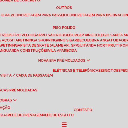
 BOMBA DE CONCRETO
OUTROS
 GUIA 2
CONCRETAGEM PARA PASSEIO
CONCRETAGEM PARA PISCINA
CO
PISO POLIDO
RO REGISTRO VELHO
BAIRRO SÃO ROQUE
BURGER KING
COLÉGIO SANTA M
A AÇOS
ITAPETININGA SHOPPING
KING'S BARBECUE
OBRA ANGATUBA
O
TAPETININGA
PISTA DE SKATE (ALAMBARI, SP)
QUITANDA HORTIFRUTI PO
VANGUARDA CONSTRUÇÕES
VILA APARECIDA
NOVA ERA PRÉ MOLDADOS
ELÉTRICAS E TELEFÔNICAS
ESGOTO
ESPEC
 VISITA / CAIXA DE PASSAGEM
LACAS PRÉ MOLDADAS
 OBRAS
UAÇÃO
CONTATO
ÁGUA
REDE DE DRENAGEM
REDE DE ESGOTO