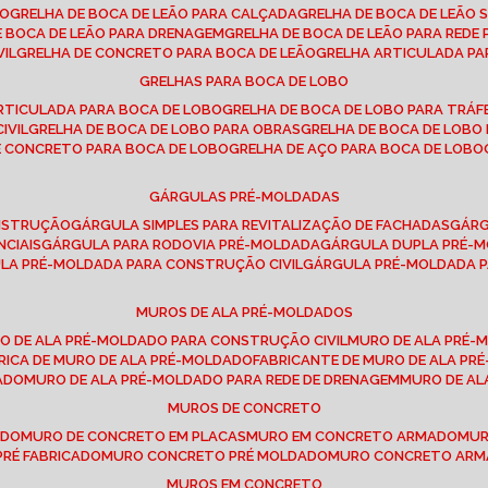
SO
GRELHA DE BOCA DE LEÃO PARA CALÇADA
GRELHA DE BOCA DE LEÃO 
DE BOCA DE LEÃO PARA DRENAGEM
GRELHA DE BOCA DE LEÃO PARA REDE 
VIL
GRELHA DE CONCRETO PARA BOCA DE LEÃO
GRELHA ARTICULADA PA
GRELHAS PARA BOCA DE LOBO
ARTICULADA PARA BOCA DE LOBO
GRELHA DE BOCA DE LOBO PARA TRÁ
IVIL
GRELHA DE BOCA DE LOBO PARA OBRAS
GRELHA DE BOCA DE LOB
DE CONCRETO PARA BOCA DE LOBO
GRELHA DE AÇO PARA BOCA DE LOBO
GÁRGULAS PRÉ-MOLDADAS
ONSTRUÇÃO
GÁRGULA SIMPLES PARA REVITALIZAÇÃO DE FACHADAS
GÁR
NCIAIS
GÁRGULA PARA RODOVIA PRÉ-MOLDADA
GÁRGULA DUPLA PRÉ-
ULA PRÉ-MOLDADA PARA CONSTRUÇÃO CIVIL
GÁRGULA PRÉ-MOLDADA 
MUROS DE ALA PRÉ-MOLDADOS
RO DE ALA PRÉ-MOLDADO PARA CONSTRUÇÃO CIVIL
MURO DE ALA PRÉ
BRICA DE MURO DE ALA PRÉ-MOLDADO
FABRICANTE DE MURO DE ALA P
ADO
MURO DE ALA PRÉ-MOLDADO PARA REDE DE DRENAGEM
MURO DE A
MUROS DE CONCRETO
ADO
MURO DE CONCRETO EM PLACAS
MURO EM CONCRETO ARMADO
MU
PRÉ FABRICADO
MURO CONCRETO PRÉ MOLDADO
MURO CONCRETO AR
MUROS EM CONCRETO