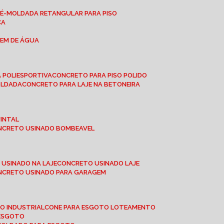
RÉ-MOLDADA RETANGULAR PARA PISO
CA
GEM DE ÁGUA
 POLIESPORTIVA
CONCRETO PARA PISO POLIDO
OLDADA
CONCRETO PARA LAJE NA BETONEIRA
UINTAL
ONCRETO USINADO BOMBEAVEL
 USINADO NA LAJE
CONCRETO USINADO LAJE
ONCRETO USINADO PARA GARAGEM
TO INDUSTRIAL
CONE PARA ESGOTO LOTEAMENTO
 ESGOTO