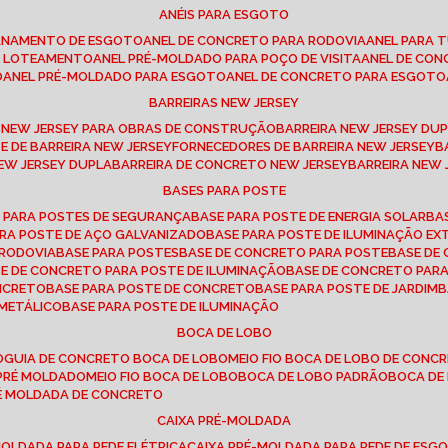
ANÉIS PARA ESGOTO
CANAMENTO DE ESGOTO
ANEL DE CONCRETO PARA RODOVIA
ANEL PARA
TO LOTEAMENTO
ANEL PRÉ-MOLDADO PARA POÇO DE VISITA
ANEL DE CO
O
ANEL PRÉ-MOLDADO PARA ESGOTO
ANEL DE CONCRETO PARA ESGOTO
BARREIRAS NEW JERSEY
A NEW JERSEY PARA OBRAS DE CONSTRUÇÃO
BARREIRA NEW JERSEY D
TE DE BARREIRA NEW JERSEY
FORNECEDORES DE BARREIRA NEW JERSEY
NEW JERSEY DUPLA
BARREIRA DE CONCRETO NEW JERSEY
BARREIRA NEW
BASES PARA POSTE
O PARA POSTES DE SEGURANÇA
BASE PARA POSTE DE ENERGIA SOLAR
B
PARA POSTE DE AÇO GALVANIZADO
BASE PARA POSTE DE ILUMINAÇÃO E
 RODOVIA
BASE PARA POSTES
BASE DE CONCRETO PARA POSTE
BASE D
SE DE CONCRETO PARA POSTE DE ILUMINAÇÃO
BASE DE CONCRETO PAR
ONCRETO
BASE PARA POSTE DE CONCRETO
BASE PARA POSTE DE JARDIM
 METÁLICO
BASE PARA POSTE DE ILUMINAÇÃO
BOCA DE LOBO
O
GUIA DE CONCRETO BOCA DE LOBO
MEIO FIO BOCA DE LOBO DE CONC
O PRÉ MOLDADO
MEIO FIO BOCA DE LOBO
BOCA DE LOBO PADRÃO
BOCA D
RÉ MOLDADA DE CONCRETO
CAIXA PRÉ-MOLDADA
-MOLDADA PARA REDE ELÉTRICA
CAIXA PRÉ-MOLDADA PARA REDE DE ESG