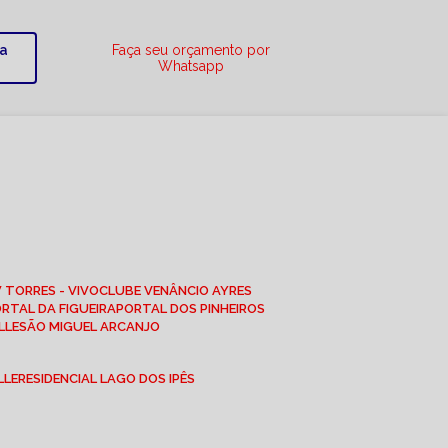
ra
Faça seu orçamento por
Whatsapp
W TORRES - VIVO
CLUBE VENÂNCIO AYRES
ORTAL DA FIGUEIRA
PORTAL DOS PINHEIROS
LLE
SÃO MIGUEL ARCANJO
LLE
RESIDENCIAL LAGO DOS IPÊS