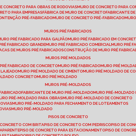
DE CONCRETO PARA OBRAS DE RODOVIAS
MURO DE CONCRETO PARA CO
CRETO PARA EMPRESAS
FÁBRICA DE MURO DE CONCRETO
FABRICANTE D
CONTENÇÃO PRÉ-FABRICADO
MURO DE CONCRETO PRÉ-FABRICADO
MUR
MUROS PRÉ FABRICADOS
MURO PRÉ FABRICADO PARA GALPÃO
MURO PRÉ FABRICADO EM CONCRE
 PRÉ FABRICADO GRANDE
MURO PRÉ FABRICADO COMERCIAL
MURO PRÉ 
LACAS DE MUROS PRÉ FABRICADOS
CONSTRUÇÃO DE MURO PRÉ FABRIC
MUROS PRÉ MOLDADOS
 PRÉ FABRICADO DE CONCRETO
MURO PRÉ FABRICADO
MURO PRÉ MOLD
 LAJEADO
MURO PRÉ MOLDADO DE CIMENTO
MURO PRÉ MOLDADO DE 
MOLDADO CONCRETO
MURO PRÉ MOLDADO
MUROS PRÉ-MOLDADOS
-FABRICADO
FABRICANTE DE MURO PRÉ-MOLDADO
MURO PRÉ-MOLDADO
MURO PRÉ-MOLDADO PARA OBRAS
MURO PRÉ-MOLDADO DE CONCRETO
ROVIAS
MURO PRÉ-MOLDADO PARA FECHAMENTO DE LOTEAMENTOS
OVIAS
MURO PRÉ-MOLDADO
PISOS DE CONCRETO
DE CONCRETO COM BRITA
PISO DE CONCRETO COM PEDRISCO
PISO DE C
 APARENTE
PISO DE CONCRETO PARA ESTACIONAMENTO
PISO DE CONC
TO ESTAMPADO
PISO DE CONCRETO POLIDO