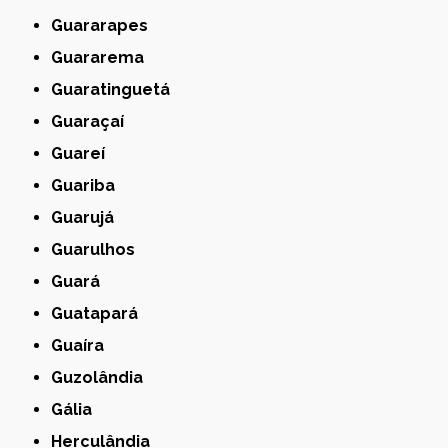
Guararapes
Guararema
Guaratinguetá
Guaraçaí
Guareí
Guariba
Guarujá
Guarulhos
Guará
Guatapará
Guaíra
Guzolândia
Gália
Herculândia