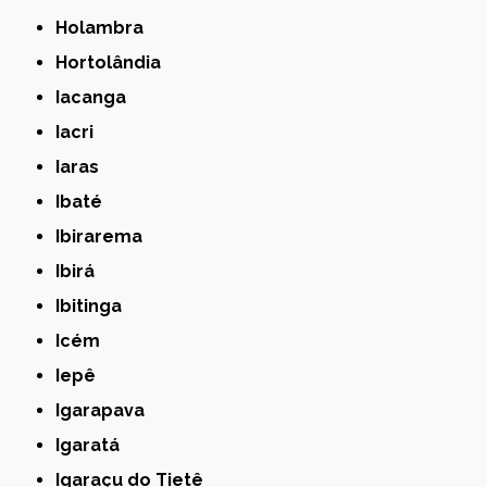
Holambra
Hortolândia
Iacanga
Iacri
Iaras
Ibaté
Ibirarema
Ibirá
Ibitinga
Icém
Iepê
Igarapava
Igaratá
Igaraçu do Tietê