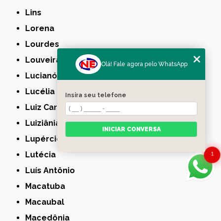
Lins
Lorena
Lourdes
Louveira
Olá! Fale agora pelo WhatsApp
Lucianópolis
Lucélia
Insira seu telefone
Luiz Carlos
Luiziânia
INICIAR CONVERSA
Lupércio
1
Lutécia
Luís Antônio
Macatuba
Macaubal
Macedônia