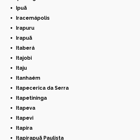
Ipuã
Iracemápolis
Irapuru
Irapuã
Itaberá
Itajobi
Itaju
Itanhaém
Itapecerica da Serra
Itapetininga
Itapeva
Itapevi
Itapira
Itapirapuã Paulista