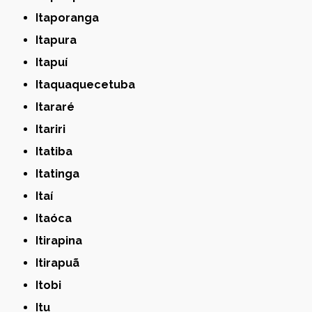
Itaporanga
Itapura
Itapuí
Itaquaquecetuba
Itararé
Itariri
Itatiba
Itatinga
Itaí
Itaóca
Itirapina
Itirapuã
Itobi
Itu