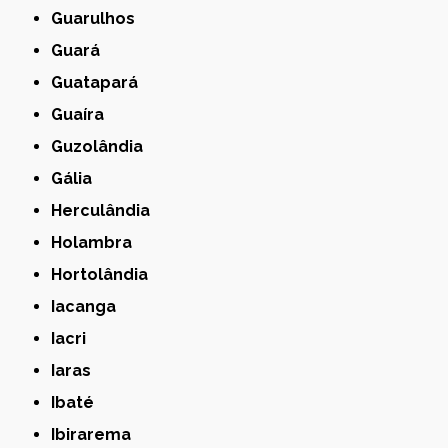
Guarulhos
Guará
Guatapará
Guaíra
Guzolândia
Gália
Herculândia
Holambra
Hortolândia
Iacanga
Iacri
Iaras
Ibaté
Ibirarema