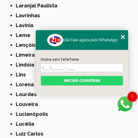
Laranjal Paulista
Lavrinhas
Lavínia
Leme
Olá! Fale agora pelo WhatsApp
Lençóis Paulista
Limeira
Insira seu telefone
Lindóia
Lins
INICIAR CONVERSA
Lorena
Lourdes
1
Louveira
Lucianópolis
Lucélia
Luiz Carlos