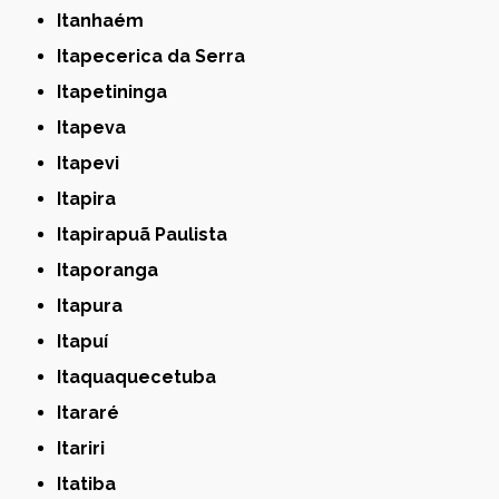
Itanhaém
Itapecerica da Serra
Itapetininga
Itapeva
Itapevi
Itapira
Itapirapuã Paulista
Itaporanga
Itapura
Itapuí
Itaquaquecetuba
Itararé
Itariri
Itatiba