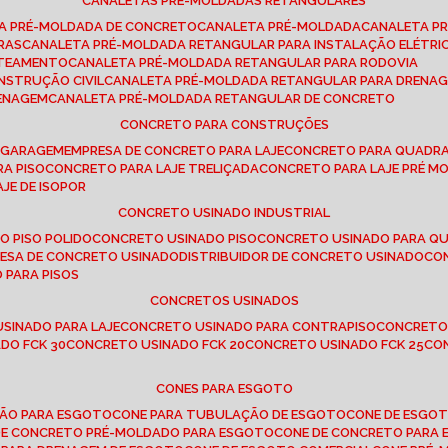
CANALETAS PRÉ-MOLDADAS RETANGULARES
TA PRÉ-MOLDADA DE CONCRETO
CANALETA PRÉ-MOLDADA
CANALETA P
RAS
CANALETA PRÉ-MOLDADA RETANGULAR PARA INSTALAÇÃO ELÉTRI
OTEAMENTO
CANALETA PRÉ-MOLDADA RETANGULAR PARA RODOVIA
NSTRUÇÃO CIVIL
CANALETA PRÉ-MOLDADA RETANGULAR PARA DRENA
RENAGEM
CANALETA PRÉ-MOLDADA RETANGULAR DE CONCRETO
CONCRETO PARA CONSTRUÇÕES
E GARAGEM
EMPRESA DE CONCRETO PARA LAJE
CONCRETO PARA QUADRA
RA PISO
CONCRETO PARA LAJE TRELIÇADA
CONCRETO PARA LAJE PRÉ M
AJE DE ISOPOR
CONCRETO USINADO INDUSTRIAL
O PISO POLIDO
CONCRETO USINADO PISO
CONCRETO USINADO PARA Q
RESA DE CONCRETO USINADO
DISTRIBUIDOR DE CONCRETO USINADO
C
 PARA PISOS
CONCRETOS USINADOS
USINADO PARA LAJE
CONCRETO USINADO PARA CONTRAPISO
CONCRETO
DO FCK 30
CONCRETO USINADO FCK 20
CONCRETO USINADO FCK 25
C
CONES PARA ESGOTO
ÇÃO PARA ESGOTO
CONE PARA TUBULAÇÃO DE ESGOTO
CONE DE ESGO
 DE CONCRETO PRÉ-MOLDADO PARA ESGOTO
CONE DE CONCRETO PARA