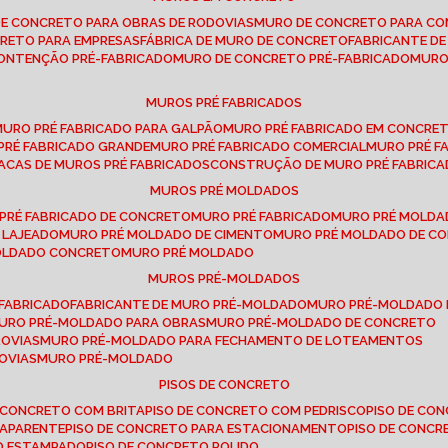
DE CONCRETO PARA OBRAS DE RODOVIAS
MURO DE CONCRETO PARA CO
CRETO PARA EMPRESAS
FÁBRICA DE MURO DE CONCRETO
FABRICANTE D
CONTENÇÃO PRÉ-FABRICADO
MURO DE CONCRETO PRÉ-FABRICADO
MUR
MUROS PRÉ FABRICADOS
MURO PRÉ FABRICADO PARA GALPÃO
MURO PRÉ FABRICADO EM CONCRE
 PRÉ FABRICADO GRANDE
MURO PRÉ FABRICADO COMERCIAL
MURO PRÉ 
LACAS DE MUROS PRÉ FABRICADOS
CONSTRUÇÃO DE MURO PRÉ FABRIC
MUROS PRÉ MOLDADOS
 PRÉ FABRICADO DE CONCRETO
MURO PRÉ FABRICADO
MURO PRÉ MOLD
 LAJEADO
MURO PRÉ MOLDADO DE CIMENTO
MURO PRÉ MOLDADO DE 
MOLDADO CONCRETO
MURO PRÉ MOLDADO
MUROS PRÉ-MOLDADOS
-FABRICADO
FABRICANTE DE MURO PRÉ-MOLDADO
MURO PRÉ-MOLDADO
MURO PRÉ-MOLDADO PARA OBRAS
MURO PRÉ-MOLDADO DE CONCRETO
ROVIAS
MURO PRÉ-MOLDADO PARA FECHAMENTO DE LOTEAMENTOS
OVIAS
MURO PRÉ-MOLDADO
PISOS DE CONCRETO
DE CONCRETO COM BRITA
PISO DE CONCRETO COM PEDRISCO
PISO DE C
 APARENTE
PISO DE CONCRETO PARA ESTACIONAMENTO
PISO DE CONC
TO ESTAMPADO
PISO DE CONCRETO POLIDO