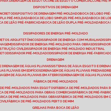
E PARA DRENAGEM DE ESGOTO
CONE DE ESGOTO COMERCIAL
CONE PRÉ
DISPOSITIVOS DE DRENAGEM
ONCRETO
DISPOSITIVO DE DRENAGEM PRÉ-MOLDADO
BOCA DE LOBO PR
UPLA PRÉ-MOLDADA
BOCA DE LOBO SIMPLES PRÉ-MOLDADA
BOCA DE L
OCA DE LEÃO PRÉ-FABRICADA
BOCA DE LEÃO DUPLA PRÉ-MOLDADA
BOCA
DISSIPADORES DE ENERGIA PRÉ-MOLDADO
ROJETOS ARQUITETÔNICOS
DISSIPADOR DE ENERGIA COM MURALHA
DISS
ENAGEM
DISSIPADOR DE ENERGIA PRÉ-MOLDADO PARA OBRAS
DISSIPAD
NSTRUÇÃO CIVIL
DISSIPADOR DE ENERGIA PRÉ-MOLDADO INDUSTRIAL
RETO
DISSIPADOR PRÉ-MOLDADO
DISSIPADOR DE ENERGIA PRÉ-FABRICAD
DRENAGEM
E DRENAGEM DE ÁGUAS PLUVIAIS
SISTEMAS DE ÁGUA ESGOTO E DREN
AS PLUVIAIS EM EDIFÍCIOS
DRENAGEM DE ÁGUAS PLUVIAIS PREDIAIS
DR
ENAGEM DE ÁGUAS PLUVIAIS EM ATERROS
DRENAGEM DE ÁGUAS PLUVIAI
FÁBRICA DE PRÉ-MOLDADOS
A DE PRÉ-MOLDADOS PARA ESGOTOS
FÁBRICA DE PRÉ-MOLDADOS PARA R
ICA DE PRÉ-MOLDADOS PARA OBRAS COMERCIAIS
FÁBRICA DE PRÉ-FABR
BRICA DE PRÉ-MOLDADOS PARA OBRAS
FÁBRICA DE PRÉ-MOLDADOS EM
IVIL
FÁBRICA DE PRÉ-MOLDADOS PERTO DE MIM
GRELHAS PARA BOCA DE LEÃO