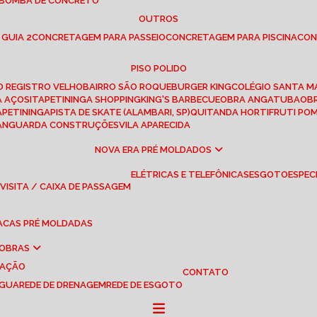
 BOMBA DE CONCRETO
OUTROS
 GUIA 2
CONCRETAGEM PARA PASSEIO
CONCRETAGEM PARA PISCINA
CO
PISO POLIDO
RO REGISTRO VELHO
BAIRRO SÃO ROQUE
BURGER KING
COLÉGIO SANTA M
A AÇOS
ITAPETININGA SHOPPING
KING'S BARBECUE
OBRA ANGATUBA
O
TAPETININGA
PISTA DE SKATE (ALAMBARI, SP)
QUITANDA HORTIFRUTI PO
VANGUARDA CONSTRUÇÕES
VILA APARECIDA
NOVA ERA PRÉ MOLDADOS
ELÉTRICAS E TELEFÔNICAS
ESGOTO
ESPEC
 VISITA / CAIXA DE PASSAGEM
LACAS PRÉ MOLDADAS
 OBRAS
UAÇÃO
CONTATO
ÁGUA
REDE DE DRENAGEM
REDE DE ESGOTO