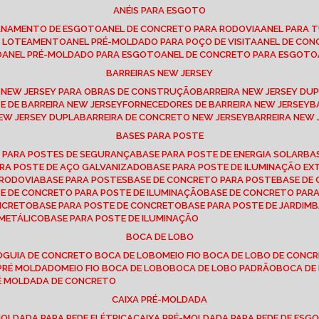
ANÉIS PARA ESGOTO
CANAMENTO DE ESGOTO
ANEL DE CONCRETO PARA RODOVIA
ANEL PARA
TO LOTEAMENTO
ANEL PRÉ-MOLDADO PARA POÇO DE VISITA
ANEL DE CO
O
ANEL PRÉ-MOLDADO PARA ESGOTO
ANEL DE CONCRETO PARA ESGOTO
BARREIRAS NEW JERSEY
A NEW JERSEY PARA OBRAS DE CONSTRUÇÃO
BARREIRA NEW JERSEY D
TE DE BARREIRA NEW JERSEY
FORNECEDORES DE BARREIRA NEW JERSEY
NEW JERSEY DUPLA
BARREIRA DE CONCRETO NEW JERSEY
BARREIRA NEW
BASES PARA POSTE
O PARA POSTES DE SEGURANÇA
BASE PARA POSTE DE ENERGIA SOLAR
B
PARA POSTE DE AÇO GALVANIZADO
BASE PARA POSTE DE ILUMINAÇÃO E
 RODOVIA
BASE PARA POSTES
BASE DE CONCRETO PARA POSTE
BASE D
SE DE CONCRETO PARA POSTE DE ILUMINAÇÃO
BASE DE CONCRETO PAR
ONCRETO
BASE PARA POSTE DE CONCRETO
BASE PARA POSTE DE JARDIM
 METÁLICO
BASE PARA POSTE DE ILUMINAÇÃO
BOCA DE LOBO
O
GUIA DE CONCRETO BOCA DE LOBO
MEIO FIO BOCA DE LOBO DE CONC
O PRÉ MOLDADO
MEIO FIO BOCA DE LOBO
BOCA DE LOBO PADRÃO
BOCA D
RÉ MOLDADA DE CONCRETO
CAIXA PRÉ-MOLDADA
-MOLDADA PARA REDE ELÉTRICA
CAIXA PRÉ-MOLDADA PARA REDE DE ESG