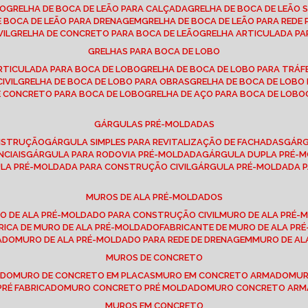
SO
GRELHA DE BOCA DE LEÃO PARA CALÇADA
GRELHA DE BOCA DE LEÃO 
DE BOCA DE LEÃO PARA DRENAGEM
GRELHA DE BOCA DE LEÃO PARA REDE 
VIL
GRELHA DE CONCRETO PARA BOCA DE LEÃO
GRELHA ARTICULADA PA
GRELHAS PARA BOCA DE LOBO
ARTICULADA PARA BOCA DE LOBO
GRELHA DE BOCA DE LOBO PARA TRÁ
IVIL
GRELHA DE BOCA DE LOBO PARA OBRAS
GRELHA DE BOCA DE LOB
DE CONCRETO PARA BOCA DE LOBO
GRELHA DE AÇO PARA BOCA DE LOBO
GÁRGULAS PRÉ-MOLDADAS
ONSTRUÇÃO
GÁRGULA SIMPLES PARA REVITALIZAÇÃO DE FACHADAS
GÁR
NCIAIS
GÁRGULA PARA RODOVIA PRÉ-MOLDADA
GÁRGULA DUPLA PRÉ-
ULA PRÉ-MOLDADA PARA CONSTRUÇÃO CIVIL
GÁRGULA PRÉ-MOLDADA 
MUROS DE ALA PRÉ-MOLDADOS
RO DE ALA PRÉ-MOLDADO PARA CONSTRUÇÃO CIVIL
MURO DE ALA PRÉ
BRICA DE MURO DE ALA PRÉ-MOLDADO
FABRICANTE DE MURO DE ALA P
ADO
MURO DE ALA PRÉ-MOLDADO PARA REDE DE DRENAGEM
MURO DE A
MUROS DE CONCRETO
ADO
MURO DE CONCRETO EM PLACAS
MURO EM CONCRETO ARMADO
MU
PRÉ FABRICADO
MURO CONCRETO PRÉ MOLDADO
MURO CONCRETO AR
MUROS EM CONCRETO