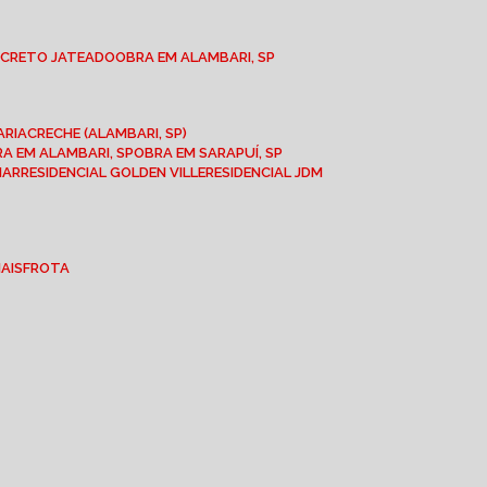
NCRETO JATEADO
OBRA EM ALAMBARI, SP
ARIA
CRECHE (ALAMBARI, SP)
BRA EM ALAMBARI, SP
OBRA EM SARAPUÍ, SP
MAR
RESIDENCIAL GOLDEN VILLE
RESIDENCIAL JDM
IAIS
FROTA