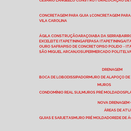
CESÁRIO LANGE
ELO CONSTRUTORA
LOCAÇÃO DE
CONCRETAGEM PARA GUIA 1
CONCRETAGEM PARA
VILA CAROLINA
ÁGILA CONSTRUÇÃO
ARAÇOIABA DA SERRA
BAIR
EXCELEITE ITAPETININGA
FEPASA ITAPETININGA
IT
OURO SAFRA
PISO DE CONCRETO
PISO POLIDO - I
SÃO MIGUEL ARCANJO
SUPERMERCADO POLITEL
DRENAGEM
BOCA DE LOBO
DISSIPADOR
MURO DE ALA
POÇO DE
MUROS
CONDOMÍNIO REAL SUL
MUROS PRÉ MOLDADOS
P
NOVA DRENAGEM
ÁREAS DE AT
GUIAS E SARJETAS
MURO PRÉ MOLDADO
REDE DE 