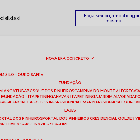
Faça seu orçamento ago
ialistas!
mesmo
NOVA ERA CONCRETO
M SILO - OURO SAFRA
FUNDAÇÃO
EM ANGATUBA
BOSQUE DOS PINHEIROS
CAMPINA DO MONTE ALEGRE
CA
I
FUNDAÇÃO - ITAPETININGA
HAVAN ITAPETININGA
JARDIM ALVORADA
P
E
RESIDENCIAL LAGO DOS IPÊS
RESIDENCIAL MARINA
RESIDENCIAL OUROVI
LAJES
PORTAL DOS PINHEIROS
PORTAL DOS PINHEIROS 6
RESIDENCIAL GOLDEN VI
 BARTH
VILA CAROLINA
VILA SERAFIM