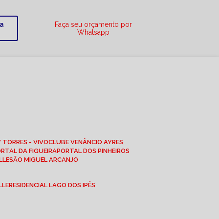
ra
Faça seu orçamento por
Whatsapp
W TORRES - VIVO
CLUBE VENÂNCIO AYRES
ORTAL DA FIGUEIRA
PORTAL DOS PINHEIROS
LLE
SÃO MIGUEL ARCANJO
LLE
RESIDENCIAL LAGO DOS IPÊS