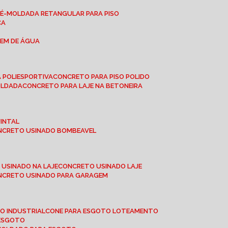
RÉ-MOLDADA RETANGULAR PARA PISO
CA
GEM DE ÁGUA
 POLIESPORTIVA
CONCRETO PARA PISO POLIDO
OLDADA
CONCRETO PARA LAJE NA BETONEIRA
UINTAL
ONCRETO USINADO BOMBEAVEL
 USINADO NA LAJE
CONCRETO USINADO LAJE
ONCRETO USINADO PARA GARAGEM
TO INDUSTRIAL
CONE PARA ESGOTO LOTEAMENTO
 ESGOTO