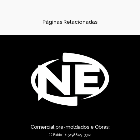
CONCRETOS USINADOS
CONES PARA ESGOTO
Páginas Relacionadas
DISPOSITIVOS DE DRENAGEM
DISSIPADORES DE ENERGIA PRÉ-MOLDADO
DRENAGEM
FÁBRICA DE PRÉ-MOLDADOS
GÁRGULAS PRÉ-MOLDADAS
GRELHAS PARA BOCA DE LEÃO
GRELHAS PARA BOCA DE LOBO
MUROS DE ALA PRÉ-MOLDADOS
Comercial pre-moldados e Obras:
Fabio - (15) 98809-3312
MUROS DE CONCRETO