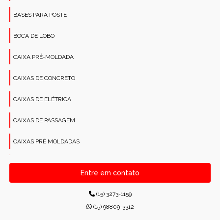
BASES PARA POSTE
BOCA DE LOBO
CAIXA PRÉ-MOLDADA
CAIXAS DE CONCRETO
CAIXAS DE ELÉTRICA
CAIXAS DE PASSAGEM
CAIXAS PRÉ MOLDADAS
CANALETAS PRÉ-MOLDADAS RETANGULARES
Entre em contato
CONCRETO PARA CONSTRUÇÕES
(15) 3273-1159
CONCRETO USINADO INDUSTRIAL
(15) 98809-3312