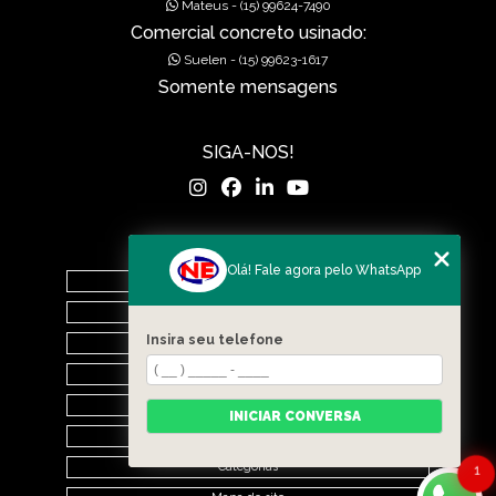
Mateus - (15) 99624-7490
Comercial concreto usinado:
MUROS EM CONCRETO
Suelen - (15) 99623-1617
Somente mensagens
MUROS PRÉ FABRICADOS
MUROS PRÉ MOLDADOS
SIGA-NOS!
MUROS PRÉ-MOLDADOS
PISOS DE CONCRETO
MENU
Olá! Fale agora pelo WhatsApp
PISOS POLIDOS
Home
O Grupo
POÇOS DE VISITA PRÉ-MOLDADO
Insira seu telefone
Nova Era Concreto
PRÉ FABRICADAS
Nova Era Pré Moldados
Nova Drenagem Obras
INICIAR CONVERSA
RAMPAS DE ACESSIBILIDADE PRÉ-MOLDADA
Contato
Categorias
SERVIÇOS DE DRENAGEM
1