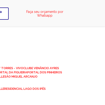
ra
Faça seu orçamento por
Whatsapp
W TORRES - VIVO
CLUBE VENÂNCIO AYRES
ORTAL DA FIGUEIRA
PORTAL DOS PINHEIROS
LLE
SÃO MIGUEL ARCANJO
LLE
RESIDENCIAL LAGO DOS IPÊS