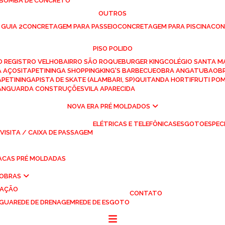
 BOMBA DE CONCRETO
OUTROS
 GUIA 2
CONCRETAGEM PARA PASSEIO
CONCRETAGEM PARA PISCINA
CO
PISO POLIDO
RO REGISTRO VELHO
BAIRRO SÃO ROQUE
BURGER KING
COLÉGIO SANTA M
A AÇOS
ITAPETININGA SHOPPING
KING'S BARBECUE
OBRA ANGATUBA
O
TAPETININGA
PISTA DE SKATE (ALAMBARI, SP)
QUITANDA HORTIFRUTI PO
VANGUARDA CONSTRUÇÕES
VILA APARECIDA
NOVA ERA PRÉ MOLDADOS
ELÉTRICAS E TELEFÔNICAS
ESGOTO
ESPEC
 VISITA / CAIXA DE PASSAGEM
LACAS PRÉ MOLDADAS
 OBRAS
UAÇÃO
CONTATO
ÁGUA
REDE DE DRENAGEM
REDE DE ESGOTO