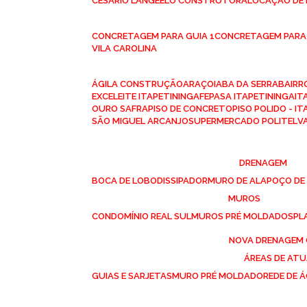
CESÁRIO LANGE
ELO CONSTRUTORA
LOCAÇÃO DE
CONCRETAGEM PARA GUIA 1
CONCRETAGEM PARA
VILA CAROLINA
ÁGILA CONSTRUÇÃO
ARAÇOIABA DA SERRA
BAIR
EXCELEITE ITAPETININGA
FEPASA ITAPETININGA
IT
OURO SAFRA
PISO DE CONCRETO
PISO POLIDO - I
SÃO MIGUEL ARCANJO
SUPERMERCADO POLITEL
DRENAGEM
BOCA DE LOBO
DISSIPADOR
MURO DE ALA
POÇO DE
MUROS
CONDOMÍNIO REAL SUL
MUROS PRÉ MOLDADOS
P
NOVA DRENAGEM
ÁREAS DE AT
GUIAS E SARJETAS
MURO PRÉ MOLDADO
REDE DE 