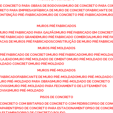
DE CONCRETO PARA OBRAS DE RODOVIAS
MURO DE CONCRETO PARA CO
CRETO PARA EMPRESAS
FÁBRICA DE MURO DE CONCRETO
FABRICANTE D
CONTENÇÃO PRÉ-FABRICADO
MURO DE CONCRETO PRÉ-FABRICADO
MUR
MUROS PRÉ FABRICADOS
MURO PRÉ FABRICADO PARA GALPÃO
MURO PRÉ FABRICADO EM CONCRE
 PRÉ FABRICADO GRANDE
MURO PRÉ FABRICADO COMERCIAL
MURO PRÉ 
LACAS DE MUROS PRÉ FABRICADOS
CONSTRUÇÃO DE MURO PRÉ FABRIC
MUROS PRÉ MOLDADOS
 PRÉ FABRICADO DE CONCRETO
MURO PRÉ FABRICADO
MURO PRÉ MOLD
 LAJEADO
MURO PRÉ MOLDADO DE CIMENTO
MURO PRÉ MOLDADO DE 
MOLDADO CONCRETO
MURO PRÉ MOLDADO
MUROS PRÉ-MOLDADOS
-FABRICADO
FABRICANTE DE MURO PRÉ-MOLDADO
MURO PRÉ-MOLDADO
MURO PRÉ-MOLDADO PARA OBRAS
MURO PRÉ-MOLDADO DE CONCRETO
ROVIAS
MURO PRÉ-MOLDADO PARA FECHAMENTO DE LOTEAMENTOS
OVIAS
MURO PRÉ-MOLDADO
PISOS DE CONCRETO
DE CONCRETO COM BRITA
PISO DE CONCRETO COM PEDRISCO
PISO DE C
 APARENTE
PISO DE CONCRETO PARA ESTACIONAMENTO
PISO DE CONC
TO ESTAMPADO
PISO DE CONCRETO POLIDO