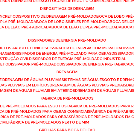
E PARA DRENAGEM DE ESGOTO
CONE DE ESGOTO COMERCIAL
CONE PRÉ
DISPOSITIVOS DE DRENAGEM
ONCRETO
DISPOSITIVO DE DRENAGEM PRÉ-MOLDADO
BOCA DE LOBO PR
UPLA PRÉ-MOLDADA
BOCA DE LOBO SIMPLES PRÉ-MOLDADA
BOCA DE L
OCA DE LEÃO PRÉ-FABRICADA
BOCA DE LEÃO DUPLA PRÉ-MOLDADA
BOCA
DISSIPADORES DE ENERGIA PRÉ-MOLDADO
ROJETOS ARQUITETÔNICOS
DISSIPADOR DE ENERGIA COM MURALHA
DISS
ENAGEM
DISSIPADOR DE ENERGIA PRÉ-MOLDADO PARA OBRAS
DISSIPAD
NSTRUÇÃO CIVIL
DISSIPADOR DE ENERGIA PRÉ-MOLDADO INDUSTRIAL
RETO
DISSIPADOR PRÉ-MOLDADO
DISSIPADOR DE ENERGIA PRÉ-FABRICAD
DRENAGEM
E DRENAGEM DE ÁGUAS PLUVIAIS
SISTEMAS DE ÁGUA ESGOTO E DREN
AS PLUVIAIS EM EDIFÍCIOS
DRENAGEM DE ÁGUAS PLUVIAIS PREDIAIS
DR
ENAGEM DE ÁGUAS PLUVIAIS EM ATERROS
DRENAGEM DE ÁGUAS PLUVIAI
FÁBRICA DE PRÉ-MOLDADOS
A DE PRÉ-MOLDADOS PARA ESGOTOS
FÁBRICA DE PRÉ-MOLDADOS PARA R
ICA DE PRÉ-MOLDADOS PARA OBRAS COMERCIAIS
FÁBRICA DE PRÉ-FABR
BRICA DE PRÉ-MOLDADOS PARA OBRAS
FÁBRICA DE PRÉ-MOLDADOS EM
IVIL
FÁBRICA DE PRÉ-MOLDADOS PERTO DE MIM
GRELHAS PARA BOCA DE LEÃO