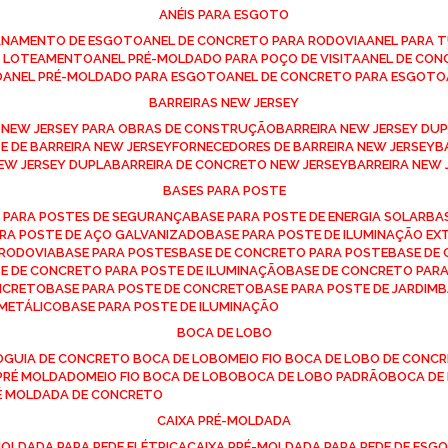
ANÉIS PARA ESGOTO
CANAMENTO DE ESGOTO
ANEL DE CONCRETO PARA RODOVIA
ANEL PARA
TO LOTEAMENTO
ANEL PRÉ-MOLDADO PARA POÇO DE VISITA
ANEL DE CO
O
ANEL PRÉ-MOLDADO PARA ESGOTO
ANEL DE CONCRETO PARA ESGOTO
BARREIRAS NEW JERSEY
A NEW JERSEY PARA OBRAS DE CONSTRUÇÃO
BARREIRA NEW JERSEY D
TE DE BARREIRA NEW JERSEY
FORNECEDORES DE BARREIRA NEW JERSEY
NEW JERSEY DUPLA
BARREIRA DE CONCRETO NEW JERSEY
BARREIRA NEW
BASES PARA POSTE
O PARA POSTES DE SEGURANÇA
BASE PARA POSTE DE ENERGIA SOLAR
B
PARA POSTE DE AÇO GALVANIZADO
BASE PARA POSTE DE ILUMINAÇÃO E
 RODOVIA
BASE PARA POSTES
BASE DE CONCRETO PARA POSTE
BASE D
SE DE CONCRETO PARA POSTE DE ILUMINAÇÃO
BASE DE CONCRETO PAR
ONCRETO
BASE PARA POSTE DE CONCRETO
BASE PARA POSTE DE JARDIM
 METÁLICO
BASE PARA POSTE DE ILUMINAÇÃO
BOCA DE LOBO
O
GUIA DE CONCRETO BOCA DE LOBO
MEIO FIO BOCA DE LOBO DE CONC
O PRÉ MOLDADO
MEIO FIO BOCA DE LOBO
BOCA DE LOBO PADRÃO
BOCA D
RÉ MOLDADA DE CONCRETO
CAIXA PRÉ-MOLDADA
-MOLDADA PARA REDE ELÉTRICA
CAIXA PRÉ-MOLDADA PARA REDE DE ESG