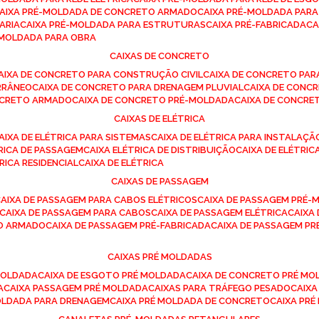
CAIXA PRÉ-MOLDADA DE CONCRETO ARMADO
CAIXA PRÉ-MOLDADA PAR
ARIA
CAIXA PRÉ-MOLDADA PARA ESTRUTURAS
CAIXA PRÉ-FABRICADA
C
É-MOLDADA PARA OBRA
CAIXAS DE CONCRETO
CAIXA DE CONCRETO PARA CONSTRUÇÃO CIVIL
CAIXA DE CONCRETO PA
RRÂNEO
CAIXA DE CONCRETO PARA DRENAGEM PLUVIAL
CAIXA DE CON
ONCRETO ARMADO
CAIXA DE CONCRETO PRÉ-MOLDADA
CAIXA DE CONCRE
CAIXAS DE ELÉTRICA
CAIXA DE ELÉTRICA PARA SISTEMAS
CAIXA DE ELÉTRICA PARA INSTALAÇ
TRICA DE PASSAGEM
CAIXA ELÉTRICA DE DISTRIBUIÇÃO
CAIXA DE ELÉTRI
TRICA RESIDENCIAL
CAIXA DE ELÉTRICA
CAIXAS DE PASSAGEM
CAIXA DE PASSAGEM PARA CABOS ELÉTRICOS
CAIXA DE PASSAGEM PRÉ
CAIXA DE PASSAGEM PARA CABOS
CAIXA DE PASSAGEM ELÉTRICA
CAIX
TO ARMADO
CAIXA DE PASSAGEM PRÉ-FABRICADA
CAIXA DE PASSAGEM 
CAIXAS PRÉ MOLDADAS
 MOLDADA
CAIXA DE ESGOTO PRÉ MOLDADA
CAIXA DE CONCRETO PRÉ M
A
CAIXA PASSAGEM PRÉ MOLDADA
CAIXAS PARA TRÁFEGO PESADO
CAIX
MOLDADA PARA DRENAGEM
CAIXA PRÉ MOLDADA DE CONCRETO
CAIXA PR