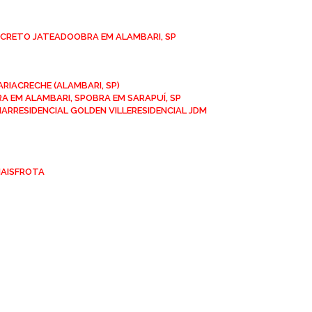
NCRETO JATEADO
OBRA EM ALAMBARI, SP
ARIA
CRECHE (ALAMBARI, SP)
BRA EM ALAMBARI, SP
OBRA EM SARAPUÍ, SP
MAR
RESIDENCIAL GOLDEN VILLE
RESIDENCIAL JDM
IAIS
FROTA