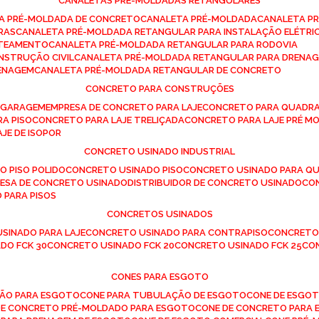
CANALETAS PRÉ-MOLDADAS RETANGULARES
TA PRÉ-MOLDADA DE CONCRETO
CANALETA PRÉ-MOLDADA
CANALETA P
RAS
CANALETA PRÉ-MOLDADA RETANGULAR PARA INSTALAÇÃO ELÉTRI
OTEAMENTO
CANALETA PRÉ-MOLDADA RETANGULAR PARA RODOVIA
NSTRUÇÃO CIVIL
CANALETA PRÉ-MOLDADA RETANGULAR PARA DRENA
RENAGEM
CANALETA PRÉ-MOLDADA RETANGULAR DE CONCRETO
CONCRETO PARA CONSTRUÇÕES
E GARAGEM
EMPRESA DE CONCRETO PARA LAJE
CONCRETO PARA QUADRA
RA PISO
CONCRETO PARA LAJE TRELIÇADA
CONCRETO PARA LAJE PRÉ M
AJE DE ISOPOR
CONCRETO USINADO INDUSTRIAL
O PISO POLIDO
CONCRETO USINADO PISO
CONCRETO USINADO PARA Q
RESA DE CONCRETO USINADO
DISTRIBUIDOR DE CONCRETO USINADO
C
 PARA PISOS
CONCRETOS USINADOS
USINADO PARA LAJE
CONCRETO USINADO PARA CONTRAPISO
CONCRETO
DO FCK 30
CONCRETO USINADO FCK 20
CONCRETO USINADO FCK 25
C
CONES PARA ESGOTO
ÇÃO PARA ESGOTO
CONE PARA TUBULAÇÃO DE ESGOTO
CONE DE ESGO
 DE CONCRETO PRÉ-MOLDADO PARA ESGOTO
CONE DE CONCRETO PARA