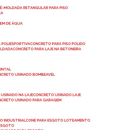
RÉ-MOLDADA RETANGULAR PARA PISO
CA
GEM DE ÁGUA
 POLIESPORTIVA
CONCRETO PARA PISO POLIDO
OLDADA
CONCRETO PARA LAJE NA BETONEIRA
UINTAL
ONCRETO USINADO BOMBEAVEL
 USINADO NA LAJE
CONCRETO USINADO LAJE
ONCRETO USINADO PARA GARAGEM
TO INDUSTRIAL
CONE PARA ESGOTO LOTEAMENTO
 ESGOTO