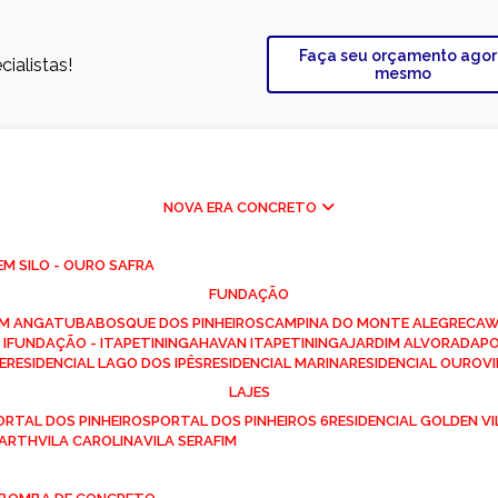
Faça seu orçamento ago
ialistas!
mesmo
NOVA ERA CONCRETO
M SILO - OURO SAFRA
FUNDAÇÃO
EM ANGATUBA
BOSQUE DOS PINHEIROS
CAMPINA DO MONTE ALEGRE
CA
I
FUNDAÇÃO - ITAPETININGA
HAVAN ITAPETININGA
JARDIM ALVORADA
P
E
RESIDENCIAL LAGO DOS IPÊS
RESIDENCIAL MARINA
RESIDENCIAL OUROVI
LAJES
PORTAL DOS PINHEIROS
PORTAL DOS PINHEIROS 6
RESIDENCIAL GOLDEN VI
 BARTH
VILA CAROLINA
VILA SERAFIM