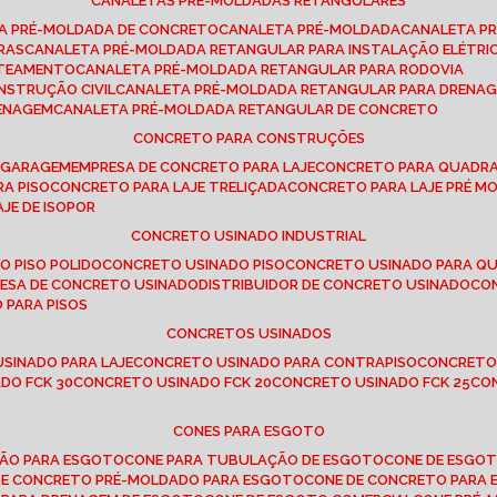
CANALETAS PRÉ-MOLDADAS RETANGULARES
TA PRÉ-MOLDADA DE CONCRETO
CANALETA PRÉ-MOLDADA
CANALETA P
RAS
CANALETA PRÉ-MOLDADA RETANGULAR PARA INSTALAÇÃO ELÉTRI
OTEAMENTO
CANALETA PRÉ-MOLDADA RETANGULAR PARA RODOVIA
NSTRUÇÃO CIVIL
CANALETA PRÉ-MOLDADA RETANGULAR PARA DRENA
RENAGEM
CANALETA PRÉ-MOLDADA RETANGULAR DE CONCRETO
CONCRETO PARA CONSTRUÇÕES
E GARAGEM
EMPRESA DE CONCRETO PARA LAJE
CONCRETO PARA QUADRA
RA PISO
CONCRETO PARA LAJE TRELIÇADA
CONCRETO PARA LAJE PRÉ M
AJE DE ISOPOR
CONCRETO USINADO INDUSTRIAL
O PISO POLIDO
CONCRETO USINADO PISO
CONCRETO USINADO PARA Q
RESA DE CONCRETO USINADO
DISTRIBUIDOR DE CONCRETO USINADO
C
 PARA PISOS
CONCRETOS USINADOS
USINADO PARA LAJE
CONCRETO USINADO PARA CONTRAPISO
CONCRETO
DO FCK 30
CONCRETO USINADO FCK 20
CONCRETO USINADO FCK 25
C
CONES PARA ESGOTO
ÇÃO PARA ESGOTO
CONE PARA TUBULAÇÃO DE ESGOTO
CONE DE ESGO
 DE CONCRETO PRÉ-MOLDADO PARA ESGOTO
CONE DE CONCRETO PARA