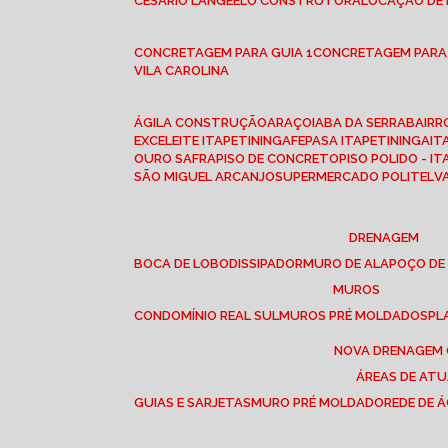
CESÁRIO LANGE
ELO CONSTRUTORA
LOCAÇÃO DE
CONCRETAGEM PARA GUIA 1
CONCRETAGEM PARA
VILA CAROLINA
ÁGILA CONSTRUÇÃO
ARAÇOIABA DA SERRA
BAIR
EXCELEITE ITAPETININGA
FEPASA ITAPETININGA
IT
OURO SAFRA
PISO DE CONCRETO
PISO POLIDO - I
SÃO MIGUEL ARCANJO
SUPERMERCADO POLITEL
DRENAGEM
BOCA DE LOBO
DISSIPADOR
MURO DE ALA
POÇO DE
MUROS
CONDOMÍNIO REAL SUL
MUROS PRÉ MOLDADOS
P
NOVA DRENAGEM
ÁREAS DE AT
GUIAS E SARJETAS
MURO PRÉ MOLDADO
REDE DE 