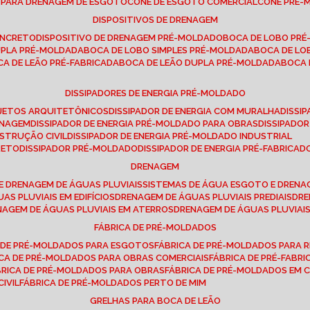
E PARA DRENAGEM DE ESGOTO
CONE DE ESGOTO COMERCIAL
CONE PRÉ
DISPOSITIVOS DE DRENAGEM
ONCRETO
DISPOSITIVO DE DRENAGEM PRÉ-MOLDADO
BOCA DE LOBO PR
UPLA PRÉ-MOLDADA
BOCA DE LOBO SIMPLES PRÉ-MOLDADA
BOCA DE L
OCA DE LEÃO PRÉ-FABRICADA
BOCA DE LEÃO DUPLA PRÉ-MOLDADA
BOCA
DISSIPADORES DE ENERGIA PRÉ-MOLDADO
ROJETOS ARQUITETÔNICOS
DISSIPADOR DE ENERGIA COM MURALHA
DISS
ENAGEM
DISSIPADOR DE ENERGIA PRÉ-MOLDADO PARA OBRAS
DISSIPAD
NSTRUÇÃO CIVIL
DISSIPADOR DE ENERGIA PRÉ-MOLDADO INDUSTRIAL
RETO
DISSIPADOR PRÉ-MOLDADO
DISSIPADOR DE ENERGIA PRÉ-FABRICAD
DRENAGEM
E DRENAGEM DE ÁGUAS PLUVIAIS
SISTEMAS DE ÁGUA ESGOTO E DREN
AS PLUVIAIS EM EDIFÍCIOS
DRENAGEM DE ÁGUAS PLUVIAIS PREDIAIS
DR
ENAGEM DE ÁGUAS PLUVIAIS EM ATERROS
DRENAGEM DE ÁGUAS PLUVIAI
FÁBRICA DE PRÉ-MOLDADOS
A DE PRÉ-MOLDADOS PARA ESGOTOS
FÁBRICA DE PRÉ-MOLDADOS PARA R
ICA DE PRÉ-MOLDADOS PARA OBRAS COMERCIAIS
FÁBRICA DE PRÉ-FABR
BRICA DE PRÉ-MOLDADOS PARA OBRAS
FÁBRICA DE PRÉ-MOLDADOS EM
IVIL
FÁBRICA DE PRÉ-MOLDADOS PERTO DE MIM
GRELHAS PARA BOCA DE LEÃO