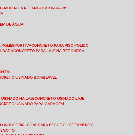
RÉ-MOLDADA RETANGULAR PARA PISO
CA
GEM DE ÁGUA
 POLIESPORTIVA
CONCRETO PARA PISO POLIDO
OLDADA
CONCRETO PARA LAJE NA BETONEIRA
UINTAL
ONCRETO USINADO BOMBEAVEL
 USINADO NA LAJE
CONCRETO USINADO LAJE
ONCRETO USINADO PARA GARAGEM
TO INDUSTRIAL
CONE PARA ESGOTO LOTEAMENTO
 ESGOTO