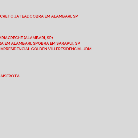
NCRETO JATEADO
OBRA EM ALAMBARI, SP
ARIA
CRECHE (ALAMBARI, SP)
BRA EM ALAMBARI, SP
OBRA EM SARAPUÍ, SP
MAR
RESIDENCIAL GOLDEN VILLE
RESIDENCIAL JDM
IAIS
FROTA