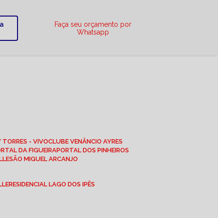
ra
Faça seu orçamento por
Whatsapp
W TORRES - VIVO
CLUBE VENÂNCIO AYRES
ORTAL DA FIGUEIRA
PORTAL DOS PINHEIROS
LLE
SÃO MIGUEL ARCANJO
LLE
RESIDENCIAL LAGO DOS IPÊS