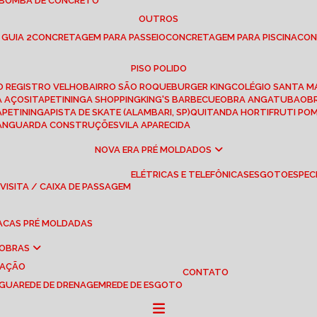
 BOMBA DE CONCRETO
OUTROS
 GUIA 2
CONCRETAGEM PARA PASSEIO
CONCRETAGEM PARA PISCINA
CO
PISO POLIDO
RO REGISTRO VELHO
BAIRRO SÃO ROQUE
BURGER KING
COLÉGIO SANTA M
A AÇOS
ITAPETININGA SHOPPING
KING'S BARBECUE
OBRA ANGATUBA
O
TAPETININGA
PISTA DE SKATE (ALAMBARI, SP)
QUITANDA HORTIFRUTI PO
VANGUARDA CONSTRUÇÕES
VILA APARECIDA
NOVA ERA PRÉ MOLDADOS
ELÉTRICAS E TELEFÔNICAS
ESGOTO
ESPEC
 VISITA / CAIXA DE PASSAGEM
LACAS PRÉ MOLDADAS
 OBRAS
UAÇÃO
CONTATO
ÁGUA
REDE DE DRENAGEM
REDE DE ESGOTO