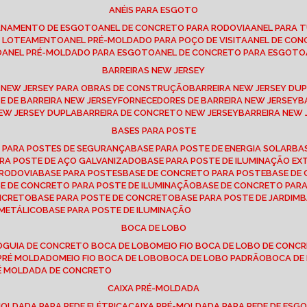
ANÉIS PARA ESGOTO
CANAMENTO DE ESGOTO
ANEL DE CONCRETO PARA RODOVIA
ANEL PARA
TO LOTEAMENTO
ANEL PRÉ-MOLDADO PARA POÇO DE VISITA
ANEL DE CO
O
ANEL PRÉ-MOLDADO PARA ESGOTO
ANEL DE CONCRETO PARA ESGOTO
BARREIRAS NEW JERSEY
A NEW JERSEY PARA OBRAS DE CONSTRUÇÃO
BARREIRA NEW JERSEY D
TE DE BARREIRA NEW JERSEY
FORNECEDORES DE BARREIRA NEW JERSEY
NEW JERSEY DUPLA
BARREIRA DE CONCRETO NEW JERSEY
BARREIRA NEW
BASES PARA POSTE
O PARA POSTES DE SEGURANÇA
BASE PARA POSTE DE ENERGIA SOLAR
B
PARA POSTE DE AÇO GALVANIZADO
BASE PARA POSTE DE ILUMINAÇÃO E
 RODOVIA
BASE PARA POSTES
BASE DE CONCRETO PARA POSTE
BASE D
SE DE CONCRETO PARA POSTE DE ILUMINAÇÃO
BASE DE CONCRETO PAR
ONCRETO
BASE PARA POSTE DE CONCRETO
BASE PARA POSTE DE JARDIM
 METÁLICO
BASE PARA POSTE DE ILUMINAÇÃO
BOCA DE LOBO
O
GUIA DE CONCRETO BOCA DE LOBO
MEIO FIO BOCA DE LOBO DE CONC
O PRÉ MOLDADO
MEIO FIO BOCA DE LOBO
BOCA DE LOBO PADRÃO
BOCA D
RÉ MOLDADA DE CONCRETO
CAIXA PRÉ-MOLDADA
-MOLDADA PARA REDE ELÉTRICA
CAIXA PRÉ-MOLDADA PARA REDE DE ESG