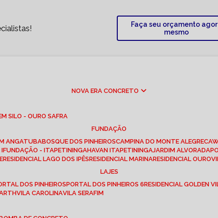
Faça seu orçamento ago
ialistas!
mesmo
NOVA ERA CONCRETO
M SILO - OURO SAFRA
FUNDAÇÃO
EM ANGATUBA
BOSQUE DOS PINHEIROS
CAMPINA DO MONTE ALEGRE
CA
I
FUNDAÇÃO - ITAPETININGA
HAVAN ITAPETININGA
JARDIM ALVORADA
P
E
RESIDENCIAL LAGO DOS IPÊS
RESIDENCIAL MARINA
RESIDENCIAL OUROVI
LAJES
PORTAL DOS PINHEIROS
PORTAL DOS PINHEIROS 6
RESIDENCIAL GOLDEN VI
 BARTH
VILA CAROLINA
VILA SERAFIM