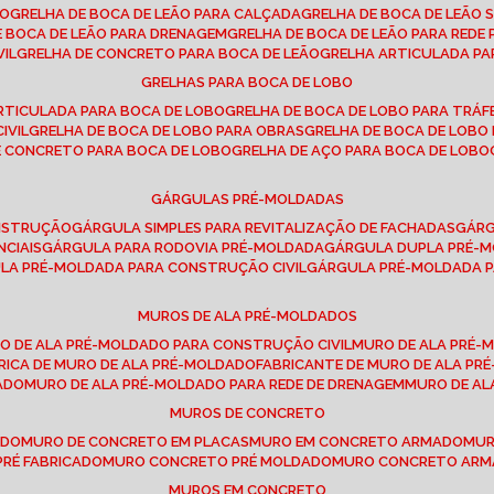
SO
GRELHA DE BOCA DE LEÃO PARA CALÇADA
GRELHA DE BOCA DE LEÃO 
DE BOCA DE LEÃO PARA DRENAGEM
GRELHA DE BOCA DE LEÃO PARA REDE 
VIL
GRELHA DE CONCRETO PARA BOCA DE LEÃO
GRELHA ARTICULADA PA
GRELHAS PARA BOCA DE LOBO
ARTICULADA PARA BOCA DE LOBO
GRELHA DE BOCA DE LOBO PARA TRÁ
IVIL
GRELHA DE BOCA DE LOBO PARA OBRAS
GRELHA DE BOCA DE LOB
DE CONCRETO PARA BOCA DE LOBO
GRELHA DE AÇO PARA BOCA DE LOBO
GÁRGULAS PRÉ-MOLDADAS
ONSTRUÇÃO
GÁRGULA SIMPLES PARA REVITALIZAÇÃO DE FACHADAS
GÁR
NCIAIS
GÁRGULA PARA RODOVIA PRÉ-MOLDADA
GÁRGULA DUPLA PRÉ-
ULA PRÉ-MOLDADA PARA CONSTRUÇÃO CIVIL
GÁRGULA PRÉ-MOLDADA 
MUROS DE ALA PRÉ-MOLDADOS
RO DE ALA PRÉ-MOLDADO PARA CONSTRUÇÃO CIVIL
MURO DE ALA PRÉ
BRICA DE MURO DE ALA PRÉ-MOLDADO
FABRICANTE DE MURO DE ALA P
ADO
MURO DE ALA PRÉ-MOLDADO PARA REDE DE DRENAGEM
MURO DE A
MUROS DE CONCRETO
ADO
MURO DE CONCRETO EM PLACAS
MURO EM CONCRETO ARMADO
MU
PRÉ FABRICADO
MURO CONCRETO PRÉ MOLDADO
MURO CONCRETO AR
MUROS EM CONCRETO