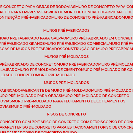
DE CONCRETO PARA OBRAS DE RODOVIAS
MURO DE CONCRETO PARA CO
CRETO PARA EMPRESAS
FÁBRICA DE MURO DE CONCRETO
FABRICANTE D
CONTENÇÃO PRÉ-FABRICADO
MURO DE CONCRETO PRÉ-FABRICADO
MUR
MUROS PRÉ FABRICADOS
MURO PRÉ FABRICADO PARA GALPÃO
MURO PRÉ FABRICADO EM CONCRE
 PRÉ FABRICADO GRANDE
MURO PRÉ FABRICADO COMERCIAL
MURO PRÉ 
LACAS DE MUROS PRÉ FABRICADOS
CONSTRUÇÃO DE MURO PRÉ FABRIC
MUROS PRÉ MOLDADOS
 PRÉ FABRICADO DE CONCRETO
MURO PRÉ FABRICADO
MURO PRÉ MOLD
 LAJEADO
MURO PRÉ MOLDADO DE CIMENTO
MURO PRÉ MOLDADO DE 
MOLDADO CONCRETO
MURO PRÉ MOLDADO
MUROS PRÉ-MOLDADOS
-FABRICADO
FABRICANTE DE MURO PRÉ-MOLDADO
MURO PRÉ-MOLDADO
MURO PRÉ-MOLDADO PARA OBRAS
MURO PRÉ-MOLDADO DE CONCRETO
ROVIAS
MURO PRÉ-MOLDADO PARA FECHAMENTO DE LOTEAMENTOS
OVIAS
MURO PRÉ-MOLDADO
PISOS DE CONCRETO
DE CONCRETO COM BRITA
PISO DE CONCRETO COM PEDRISCO
PISO DE C
 APARENTE
PISO DE CONCRETO PARA ESTACIONAMENTO
PISO DE CONC
TO ESTAMPADO
PISO DE CONCRETO POLIDO