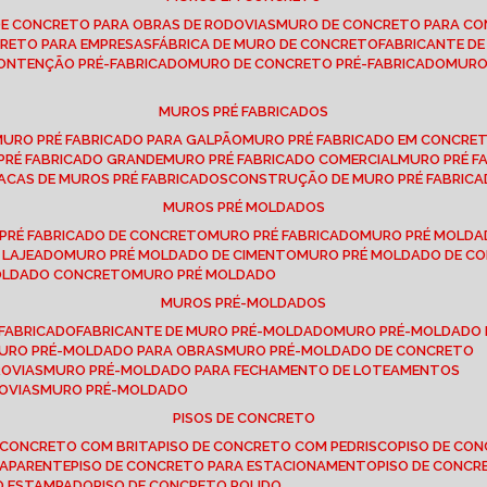
DE CONCRETO PARA OBRAS DE RODOVIAS
MURO DE CONCRETO PARA CO
CRETO PARA EMPRESAS
FÁBRICA DE MURO DE CONCRETO
FABRICANTE D
CONTENÇÃO PRÉ-FABRICADO
MURO DE CONCRETO PRÉ-FABRICADO
MUR
MUROS PRÉ FABRICADOS
MURO PRÉ FABRICADO PARA GALPÃO
MURO PRÉ FABRICADO EM CONCRE
 PRÉ FABRICADO GRANDE
MURO PRÉ FABRICADO COMERCIAL
MURO PRÉ 
LACAS DE MUROS PRÉ FABRICADOS
CONSTRUÇÃO DE MURO PRÉ FABRIC
MUROS PRÉ MOLDADOS
 PRÉ FABRICADO DE CONCRETO
MURO PRÉ FABRICADO
MURO PRÉ MOLD
 LAJEADO
MURO PRÉ MOLDADO DE CIMENTO
MURO PRÉ MOLDADO DE 
MOLDADO CONCRETO
MURO PRÉ MOLDADO
MUROS PRÉ-MOLDADOS
-FABRICADO
FABRICANTE DE MURO PRÉ-MOLDADO
MURO PRÉ-MOLDADO
MURO PRÉ-MOLDADO PARA OBRAS
MURO PRÉ-MOLDADO DE CONCRETO
ROVIAS
MURO PRÉ-MOLDADO PARA FECHAMENTO DE LOTEAMENTOS
OVIAS
MURO PRÉ-MOLDADO
PISOS DE CONCRETO
DE CONCRETO COM BRITA
PISO DE CONCRETO COM PEDRISCO
PISO DE C
 APARENTE
PISO DE CONCRETO PARA ESTACIONAMENTO
PISO DE CONC
TO ESTAMPADO
PISO DE CONCRETO POLIDO