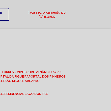
ra
Faça seu orçamento por
Whatsapp
W TORRES - VIVO
CLUBE VENÂNCIO AYRES
ORTAL DA FIGUEIRA
PORTAL DOS PINHEIROS
LLE
SÃO MIGUEL ARCANJO
LLE
RESIDENCIAL LAGO DOS IPÊS