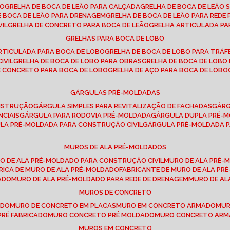
SO
GRELHA DE BOCA DE LEÃO PARA CALÇADA
GRELHA DE BOCA DE LEÃO 
DE BOCA DE LEÃO PARA DRENAGEM
GRELHA DE BOCA DE LEÃO PARA REDE 
VIL
GRELHA DE CONCRETO PARA BOCA DE LEÃO
GRELHA ARTICULADA PA
GRELHAS PARA BOCA DE LOBO
ARTICULADA PARA BOCA DE LOBO
GRELHA DE BOCA DE LOBO PARA TRÁ
IVIL
GRELHA DE BOCA DE LOBO PARA OBRAS
GRELHA DE BOCA DE LOB
DE CONCRETO PARA BOCA DE LOBO
GRELHA DE AÇO PARA BOCA DE LOBO
GÁRGULAS PRÉ-MOLDADAS
ONSTRUÇÃO
GÁRGULA SIMPLES PARA REVITALIZAÇÃO DE FACHADAS
GÁR
NCIAIS
GÁRGULA PARA RODOVIA PRÉ-MOLDADA
GÁRGULA DUPLA PRÉ-
ULA PRÉ-MOLDADA PARA CONSTRUÇÃO CIVIL
GÁRGULA PRÉ-MOLDADA 
MUROS DE ALA PRÉ-MOLDADOS
RO DE ALA PRÉ-MOLDADO PARA CONSTRUÇÃO CIVIL
MURO DE ALA PRÉ
BRICA DE MURO DE ALA PRÉ-MOLDADO
FABRICANTE DE MURO DE ALA P
ADO
MURO DE ALA PRÉ-MOLDADO PARA REDE DE DRENAGEM
MURO DE A
MUROS DE CONCRETO
ADO
MURO DE CONCRETO EM PLACAS
MURO EM CONCRETO ARMADO
MU
PRÉ FABRICADO
MURO CONCRETO PRÉ MOLDADO
MURO CONCRETO AR
MUROS EM CONCRETO