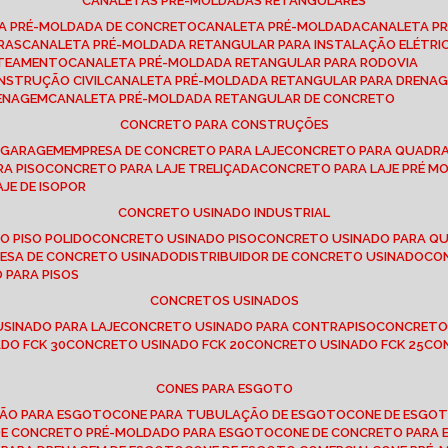
CANALETAS PRÉ-MOLDADAS RETANGULARES
TA PRÉ-MOLDADA DE CONCRETO
CANALETA PRÉ-MOLDADA
CANALETA P
RAS
CANALETA PRÉ-MOLDADA RETANGULAR PARA INSTALAÇÃO ELÉTRI
OTEAMENTO
CANALETA PRÉ-MOLDADA RETANGULAR PARA RODOVIA
NSTRUÇÃO CIVIL
CANALETA PRÉ-MOLDADA RETANGULAR PARA DRENA
RENAGEM
CANALETA PRÉ-MOLDADA RETANGULAR DE CONCRETO
CONCRETO PARA CONSTRUÇÕES
E GARAGEM
EMPRESA DE CONCRETO PARA LAJE
CONCRETO PARA QUADRA
RA PISO
CONCRETO PARA LAJE TRELIÇADA
CONCRETO PARA LAJE PRÉ M
AJE DE ISOPOR
CONCRETO USINADO INDUSTRIAL
O PISO POLIDO
CONCRETO USINADO PISO
CONCRETO USINADO PARA Q
RESA DE CONCRETO USINADO
DISTRIBUIDOR DE CONCRETO USINADO
C
 PARA PISOS
CONCRETOS USINADOS
USINADO PARA LAJE
CONCRETO USINADO PARA CONTRAPISO
CONCRETO
DO FCK 30
CONCRETO USINADO FCK 20
CONCRETO USINADO FCK 25
C
CONES PARA ESGOTO
ÇÃO PARA ESGOTO
CONE PARA TUBULAÇÃO DE ESGOTO
CONE DE ESGO
 DE CONCRETO PRÉ-MOLDADO PARA ESGOTO
CONE DE CONCRETO PARA