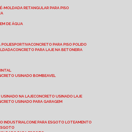
RÉ-MOLDADA RETANGULAR PARA PISO
CA
GEM DE ÁGUA
 POLIESPORTIVA
CONCRETO PARA PISO POLIDO
OLDADA
CONCRETO PARA LAJE NA BETONEIRA
UINTAL
ONCRETO USINADO BOMBEAVEL
 USINADO NA LAJE
CONCRETO USINADO LAJE
ONCRETO USINADO PARA GARAGEM
TO INDUSTRIAL
CONE PARA ESGOTO LOTEAMENTO
 ESGOTO