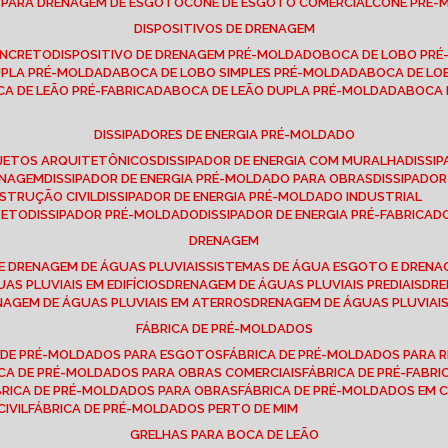
E PARA DRENAGEM DE ESGOTO
CONE DE ESGOTO COMERCIAL
CONE PRÉ
DISPOSITIVOS DE DRENAGEM
ONCRETO
DISPOSITIVO DE DRENAGEM PRÉ-MOLDADO
BOCA DE LOBO PR
UPLA PRÉ-MOLDADA
BOCA DE LOBO SIMPLES PRÉ-MOLDADA
BOCA DE L
OCA DE LEÃO PRÉ-FABRICADA
BOCA DE LEÃO DUPLA PRÉ-MOLDADA
BOCA
DISSIPADORES DE ENERGIA PRÉ-MOLDADO
ROJETOS ARQUITETÔNICOS
DISSIPADOR DE ENERGIA COM MURALHA
DISS
ENAGEM
DISSIPADOR DE ENERGIA PRÉ-MOLDADO PARA OBRAS
DISSIPAD
NSTRUÇÃO CIVIL
DISSIPADOR DE ENERGIA PRÉ-MOLDADO INDUSTRIAL
RETO
DISSIPADOR PRÉ-MOLDADO
DISSIPADOR DE ENERGIA PRÉ-FABRICAD
DRENAGEM
E DRENAGEM DE ÁGUAS PLUVIAIS
SISTEMAS DE ÁGUA ESGOTO E DREN
AS PLUVIAIS EM EDIFÍCIOS
DRENAGEM DE ÁGUAS PLUVIAIS PREDIAIS
DR
ENAGEM DE ÁGUAS PLUVIAIS EM ATERROS
DRENAGEM DE ÁGUAS PLUVIAI
FÁBRICA DE PRÉ-MOLDADOS
A DE PRÉ-MOLDADOS PARA ESGOTOS
FÁBRICA DE PRÉ-MOLDADOS PARA R
ICA DE PRÉ-MOLDADOS PARA OBRAS COMERCIAIS
FÁBRICA DE PRÉ-FABR
BRICA DE PRÉ-MOLDADOS PARA OBRAS
FÁBRICA DE PRÉ-MOLDADOS EM
IVIL
FÁBRICA DE PRÉ-MOLDADOS PERTO DE MIM
GRELHAS PARA BOCA DE LEÃO