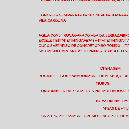
CESÁRIO LANGE
ELO CONSTRUTORA
LOCAÇÃO DE
CONCRETAGEM PARA GUIA 1
CONCRETAGEM PARA
VILA CAROLINA
ÁGILA CONSTRUÇÃO
ARAÇOIABA DA SERRA
BAIR
EXCELEITE ITAPETININGA
FEPASA ITAPETININGA
IT
OURO SAFRA
PISO DE CONCRETO
PISO POLIDO - I
SÃO MIGUEL ARCANJO
SUPERMERCADO POLITEL
DRENAGEM
BOCA DE LOBO
DISSIPADOR
MURO DE ALA
POÇO DE
MUROS
CONDOMÍNIO REAL SUL
MUROS PRÉ MOLDADOS
P
NOVA DRENAGEM
ÁREAS DE AT
GUIAS E SARJETAS
MURO PRÉ MOLDADO
REDE DE 