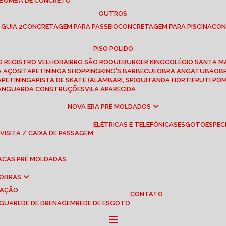
 BOMBA DE CONCRETO
OUTROS
 GUIA 2
CONCRETAGEM PARA PASSEIO
CONCRETAGEM PARA PISCINA
CO
PISO POLIDO
RO REGISTRO VELHO
BAIRRO SÃO ROQUE
BURGER KING
COLÉGIO SANTA M
A AÇOS
ITAPETININGA SHOPPING
KING'S BARBECUE
OBRA ANGATUBA
O
TAPETININGA
PISTA DE SKATE (ALAMBARI, SP)
QUITANDA HORTIFRUTI PO
VANGUARDA CONSTRUÇÕES
VILA APARECIDA
NOVA ERA PRÉ MOLDADOS
ELÉTRICAS E TELEFÔNICAS
ESGOTO
ESPEC
 VISITA / CAIXA DE PASSAGEM
LACAS PRÉ MOLDADAS
 OBRAS
UAÇÃO
CONTATO
ÁGUA
REDE DE DRENAGEM
REDE DE ESGOTO