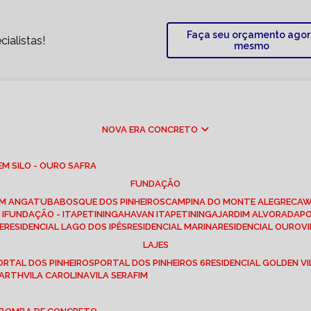
Faça seu orçamento ago
ialistas!
mesmo
NOVA ERA CONCRETO
M SILO - OURO SAFRA
FUNDAÇÃO
EM ANGATUBA
BOSQUE DOS PINHEIROS
CAMPINA DO MONTE ALEGRE
CA
I
FUNDAÇÃO - ITAPETININGA
HAVAN ITAPETININGA
JARDIM ALVORADA
P
E
RESIDENCIAL LAGO DOS IPÊS
RESIDENCIAL MARINA
RESIDENCIAL OUROVI
LAJES
PORTAL DOS PINHEIROS
PORTAL DOS PINHEIROS 6
RESIDENCIAL GOLDEN VI
 BARTH
VILA CAROLINA
VILA SERAFIM