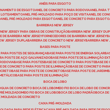
ANÉIS PARA ESGOTO
CANAMENTO DE ESGOTO
ANEL DE CONCRETO PARA RODOVIA
ANEL PARA
TO LOTEAMENTO
ANEL PRÉ-MOLDADO PARA POÇO DE VISITA
ANEL DE CO
O
ANEL PRÉ-MOLDADO PARA ESGOTO
ANEL DE CONCRETO PARA ESGOTO
BARREIRAS NEW JERSEY
A NEW JERSEY PARA OBRAS DE CONSTRUÇÃO
BARREIRA NEW JERSEY D
TE DE BARREIRA NEW JERSEY
FORNECEDORES DE BARREIRA NEW JERSEY
NEW JERSEY DUPLA
BARREIRA DE CONCRETO NEW JERSEY
BARREIRA NEW
BASES PARA POSTE
O PARA POSTES DE SEGURANÇA
BASE PARA POSTE DE ENERGIA SOLAR
B
PARA POSTE DE AÇO GALVANIZADO
BASE PARA POSTE DE ILUMINAÇÃO E
 RODOVIA
BASE PARA POSTES
BASE DE CONCRETO PARA POSTE
BASE D
SE DE CONCRETO PARA POSTE DE ILUMINAÇÃO
BASE DE CONCRETO PAR
ONCRETO
BASE PARA POSTE DE CONCRETO
BASE PARA POSTE DE JARDIM
 METÁLICO
BASE PARA POSTE DE ILUMINAÇÃO
BOCA DE LOBO
O
GUIA DE CONCRETO BOCA DE LOBO
MEIO FIO BOCA DE LOBO DE CONC
O PRÉ MOLDADO
MEIO FIO BOCA DE LOBO
BOCA DE LOBO PADRÃO
BOCA D
RÉ MOLDADA DE CONCRETO
CAIXA PRÉ-MOLDADA
-MOLDADA PARA REDE ELÉTRICA
CAIXA PRÉ-MOLDADA PARA REDE DE ESG