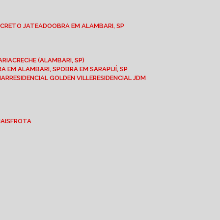
NCRETO JATEADO
OBRA EM ALAMBARI, SP
ARIA
CRECHE (ALAMBARI, SP)
BRA EM ALAMBARI, SP
OBRA EM SARAPUÍ, SP
MAR
RESIDENCIAL GOLDEN VILLE
RESIDENCIAL JDM
IAIS
FROTA