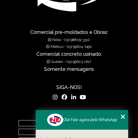
GRELHAS PARA BOCA DE LEÃO
GRELHAS PARA BOCA DE LOBO
MUROS DE ALA PRÉ-MOLDADOS
Comercial pre-moldados e Obras:
Fabio - (15) 98809-3312
MUROS DE CONCRETO
Mateus - (15) 99624-7490
Comercial concreto usinado:
MUROS EM CONCRETO
Suelen - (15) 99623-1617
Somente mensagens
MUROS PRÉ FABRICADOS
MUROS PRÉ MOLDADOS
SIGA-NOS!
MUROS PRÉ-MOLDADOS
PISOS DE CONCRETO
MENU
Olá! Fale agora pelo WhatsApp
PISOS POLIDOS
Home
O Grupo
POÇOS DE VISITA PRÉ-MOLDADO