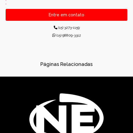
CANALETAS PRÉ-MOLDADAS RETANGULARES
Entre em contato
CONCRETO PARA CONSTRUÇÕES
(15) 3273-1159
CONCRETO USINADO INDUSTRIAL
(15) 98809-3312
CONCRETOS USINADOS
CONES PARA ESGOTO
Páginas Relacionadas
DISPOSITIVOS DE DRENAGEM
DISSIPADORES DE ENERGIA PRÉ-MOLDADO
DRENAGEM
FÁBRICA DE PRÉ-MOLDADOS
GÁRGULAS PRÉ-MOLDADAS