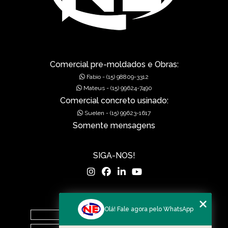
GRELHAS PARA BOCA DE LEÃO
GRELHAS PARA BOCA DE LOBO
MUROS DE ALA PRÉ-MOLDADOS
Comercial pre-moldados e Obras:
Fabio - (15) 98809-3312
MUROS DE CONCRETO
Mateus - (15) 99624-7490
Comercial concreto usinado:
MUROS EM CONCRETO
Suelen - (15) 99623-1617
Somente mensagens
MUROS PRÉ FABRICADOS
MUROS PRÉ MOLDADOS
SIGA-NOS!
MUROS PRÉ-MOLDADOS
PISOS DE CONCRETO
MENU
Olá! Fale agora pelo WhatsApp
PISOS POLIDOS
Home