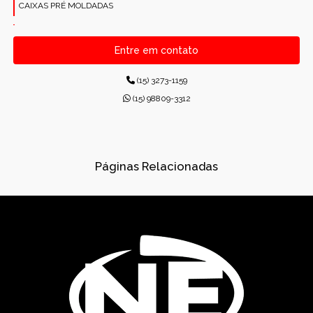
CAIXAS PRÉ MOLDADAS
CANALETAS PRÉ-MOLDADAS RETANGULARES
Entre em contato
CONCRETO PARA CONSTRUÇÕES
(15) 3273-1159
CONCRETO USINADO INDUSTRIAL
(15) 98809-3312
CONCRETOS USINADOS
CONES PARA ESGOTO
Páginas Relacionadas
DISPOSITIVOS DE DRENAGEM
DISSIPADORES DE ENERGIA PRÉ-MOLDADO
DRENAGEM
FÁBRICA DE PRÉ-MOLDADOS
GÁRGULAS PRÉ-MOLDADAS