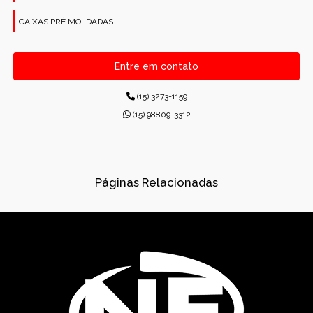
CAIXAS PRÉ MOLDADAS
CANALETAS PRÉ-MOLDADAS RETANGULARES
Entre em contato
CONCRETO PARA CONSTRUÇÕES
(15) 3273-1159
CONCRETO USINADO INDUSTRIAL
(15) 98809-3312
CONCRETOS USINADOS
CONES PARA ESGOTO
Páginas Relacionadas
DISPOSITIVOS DE DRENAGEM
DISSIPADORES DE ENERGIA PRÉ-MOLDADO
DRENAGEM
FÁBRICA DE PRÉ-MOLDADOS