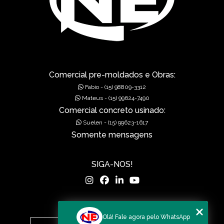
GÁRGULAS PRÉ-MOLDADAS
GRELHAS PARA BOCA DE LEÃO
GRELHAS PARA BOCA DE LOBO
MUROS DE ALA PRÉ-MOLDADOS
Comercial pre-moldados e Obras:
Fabio - (15) 98809-3312
MUROS DE CONCRETO
Mateus - (15) 99624-7490
Comercial concreto usinado:
MUROS EM CONCRETO
Suelen - (15) 99623-1617
Somente mensagens
MUROS PRÉ FABRICADOS
MUROS PRÉ MOLDADOS
SIGA-NOS!
MUROS PRÉ-MOLDADOS
PISOS DE CONCRETO
MENU
Olá! Fale agora pelo WhatsApp
PISOS POLIDOS
Home