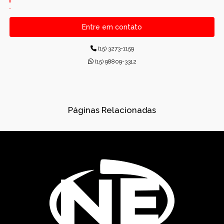
CANALETAS PRÉ-MOLDADAS RETANGULARES
Entre em contato
CONCRETO PARA CONSTRUÇÕES
(15) 3273-1159
CONCRETO USINADO INDUSTRIAL
(15) 98809-3312
CONCRETOS USINADOS
CONES PARA ESGOTO
Páginas Relacionadas
DISPOSITIVOS DE DRENAGEM
DISSIPADORES DE ENERGIA PRÉ-MOLDADO
DRENAGEM
FÁBRICA DE PRÉ-MOLDADOS
GÁRGULAS PRÉ-MOLDADAS