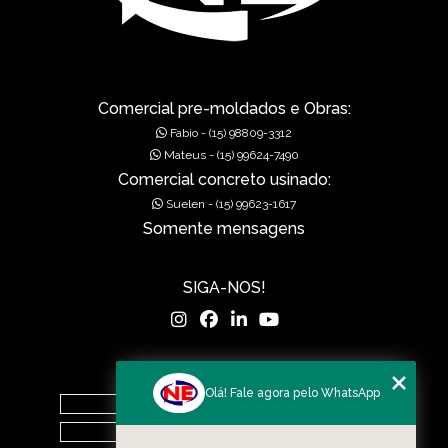
GRELHAS PARA BOCA DE LEÃO
GRELHAS PARA BOCA DE LOBO
MUROS DE ALA PRÉ-MOLDADOS
Comercial pre-moldados e Obras:
Fabio - (15) 98809-3312
MUROS DE CONCRETO
Mateus - (15) 99624-7490
Comercial concreto usinado:
MUROS EM CONCRETO
Suelen - (15) 99623-1617
Somente mensagens
MUROS PRÉ FABRICADOS
MUROS PRÉ MOLDADOS
SIGA-NOS!
MUROS PRÉ-MOLDADOS
PISOS DE CONCRETO
MENU
Olá! Fale agora pelo WhatsApp
PISOS POLIDOS
Home
O Grupo
POÇOS DE VISITA PRÉ-MOLDADO