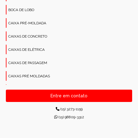
BOCA DE LOBO
CAIXA PRÉ-MOLDADA
CAIXAS DE CONCRETO
CAIXAS DE ELÉTRICA
CAIXAS DE PASSAGEM
CAIXAS PRÉ MOLDADAS
CANALETAS PRÉ-MOLDADAS RETANGULARES
Entre em contato
CONCRETO PARA CONSTRUÇÕES
(15) 3273-1159
CONCRETO USINADO INDUSTRIAL
(15) 98809-3312
CONCRETOS USINADOS