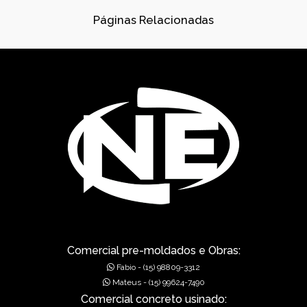
CONES PARA ESGOTO
Páginas Relacionadas
DISPOSITIVOS DE DRENAGEM
DISSIPADORES DE ENERGIA PRÉ-MOLDADO
DRENAGEM
FÁBRICA DE PRÉ-MOLDADOS
GÁRGULAS PRÉ-MOLDADAS
GRELHAS PARA BOCA DE LEÃO
GRELHAS PARA BOCA DE LOBO
MUROS DE ALA PRÉ-MOLDADOS
Comercial pre-moldados e Obras:
Fabio - (15) 98809-3312
MUROS DE CONCRETO
Mateus - (15) 99624-7490
Comercial concreto usinado:
MUROS EM CONCRETO