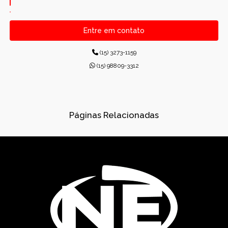
CANALETAS PRÉ-MOLDADAS RETANGULARES
Entre em contato
CONCRETO PARA CONSTRUÇÕES
(15) 3273-1159
CONCRETO USINADO INDUSTRIAL
(15) 98809-3312
CONCRETOS USINADOS
CONES PARA ESGOTO
Páginas Relacionadas
DISPOSITIVOS DE DRENAGEM
DISSIPADORES DE ENERGIA PRÉ-MOLDADO
DRENAGEM
FÁBRICA DE PRÉ-MOLDADOS
GÁRGULAS PRÉ-MOLDADAS