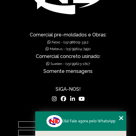
GRELHAS PARA BOCA DE LEÃO
GRELHAS PARA BOCA DE LOBO
MUROS DE ALA PRÉ-MOLDADOS
Comercial pre-moldados e Obras:
Fabio - (15) 98809-3312
MUROS DE CONCRETO
Mateus - (15) 99624-7490
Comercial concreto usinado:
MUROS EM CONCRETO
Suelen - (15) 99623-1617
Somente mensagens
MUROS PRÉ FABRICADOS
MUROS PRÉ MOLDADOS
SIGA-NOS!
MUROS PRÉ-MOLDADOS
PISOS DE CONCRETO
MENU
Olá! Fale agora pelo WhatsApp
PISOS POLIDOS
Home
O Grupo