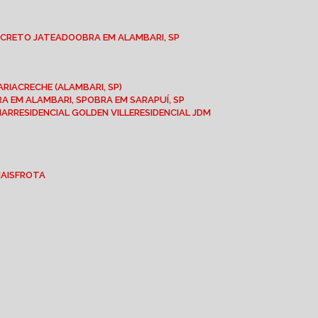
NCRETO JATEADO
OBRA EM ALAMBARI, SP
ARIA
CRECHE (ALAMBARI, SP)
BRA EM ALAMBARI, SP
OBRA EM SARAPUÍ, SP
MAR
RESIDENCIAL GOLDEN VILLE
RESIDENCIAL JDM
IAIS
FROTA