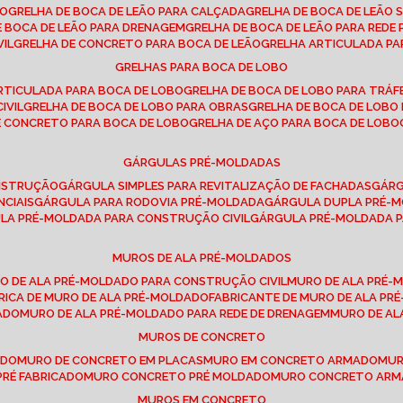
SO
GRELHA DE BOCA DE LEÃO PARA CALÇADA
GRELHA DE BOCA DE LEÃO 
DE BOCA DE LEÃO PARA DRENAGEM
GRELHA DE BOCA DE LEÃO PARA REDE 
VIL
GRELHA DE CONCRETO PARA BOCA DE LEÃO
GRELHA ARTICULADA PA
GRELHAS PARA BOCA DE LOBO
ARTICULADA PARA BOCA DE LOBO
GRELHA DE BOCA DE LOBO PARA TRÁ
IVIL
GRELHA DE BOCA DE LOBO PARA OBRAS
GRELHA DE BOCA DE LOB
DE CONCRETO PARA BOCA DE LOBO
GRELHA DE AÇO PARA BOCA DE LOBO
GÁRGULAS PRÉ-MOLDADAS
ONSTRUÇÃO
GÁRGULA SIMPLES PARA REVITALIZAÇÃO DE FACHADAS
GÁR
NCIAIS
GÁRGULA PARA RODOVIA PRÉ-MOLDADA
GÁRGULA DUPLA PRÉ-
ULA PRÉ-MOLDADA PARA CONSTRUÇÃO CIVIL
GÁRGULA PRÉ-MOLDADA 
MUROS DE ALA PRÉ-MOLDADOS
RO DE ALA PRÉ-MOLDADO PARA CONSTRUÇÃO CIVIL
MURO DE ALA PRÉ
BRICA DE MURO DE ALA PRÉ-MOLDADO
FABRICANTE DE MURO DE ALA P
ADO
MURO DE ALA PRÉ-MOLDADO PARA REDE DE DRENAGEM
MURO DE A
MUROS DE CONCRETO
ADO
MURO DE CONCRETO EM PLACAS
MURO EM CONCRETO ARMADO
MU
PRÉ FABRICADO
MURO CONCRETO PRÉ MOLDADO
MURO CONCRETO AR
MUROS EM CONCRETO