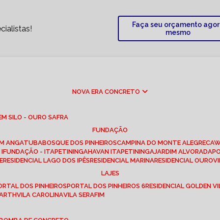
Faça seu orçamento ago
ialistas!
mesmo
NOVA ERA CONCRETO
M SILO - OURO SAFRA
FUNDAÇÃO
EM ANGATUBA
BOSQUE DOS PINHEIROS
CAMPINA DO MONTE ALEGRE
CA
I
FUNDAÇÃO - ITAPETININGA
HAVAN ITAPETININGA
JARDIM ALVORADA
P
E
RESIDENCIAL LAGO DOS IPÊS
RESIDENCIAL MARINA
RESIDENCIAL OUROVI
LAJES
PORTAL DOS PINHEIROS
PORTAL DOS PINHEIROS 6
RESIDENCIAL GOLDEN VI
 BARTH
VILA CAROLINA
VILA SERAFIM