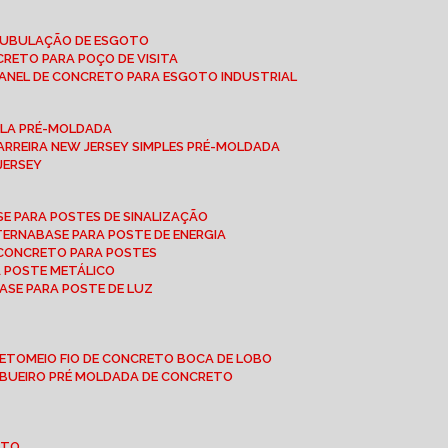
 TUBULAÇÃO DE ESGOTO
NCRETO PARA POÇO DE VISITA
ANEL DE CONCRETO PARA ESGOTO INDUSTRIAL
UPLA PRÉ-MOLDADA
BARREIRA NEW JERSEY SIMPLES PRÉ-MOLDADA
 JERSEY
ASE PARA POSTES DE SINALIZAÇÃO
XTERNA
BASE PARA POSTE DE ENERGIA
E CONCRETO PARA POSTES
A POSTE METÁLICO
BASE PARA POSTE DE LUZ
RETO
MEIO FIO DE CONCRETO BOCA DE LOBO
E BUEIRO PRÉ MOLDADA DE CONCRETO
OTO