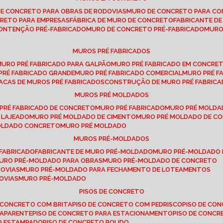
DE CONCRETO PARA OBRAS DE RODOVIAS
MURO DE CONCRETO PARA CO
CRETO PARA EMPRESAS
FÁBRICA DE MURO DE CONCRETO
FABRICANTE D
CONTENÇÃO PRÉ-FABRICADO
MURO DE CONCRETO PRÉ-FABRICADO
MUR
MUROS PRÉ FABRICADOS
MURO PRÉ FABRICADO PARA GALPÃO
MURO PRÉ FABRICADO EM CONCRE
 PRÉ FABRICADO GRANDE
MURO PRÉ FABRICADO COMERCIAL
MURO PRÉ 
LACAS DE MUROS PRÉ FABRICADOS
CONSTRUÇÃO DE MURO PRÉ FABRIC
MUROS PRÉ MOLDADOS
 PRÉ FABRICADO DE CONCRETO
MURO PRÉ FABRICADO
MURO PRÉ MOLD
 LAJEADO
MURO PRÉ MOLDADO DE CIMENTO
MURO PRÉ MOLDADO DE 
MOLDADO CONCRETO
MURO PRÉ MOLDADO
MUROS PRÉ-MOLDADOS
-FABRICADO
FABRICANTE DE MURO PRÉ-MOLDADO
MURO PRÉ-MOLDADO
MURO PRÉ-MOLDADO PARA OBRAS
MURO PRÉ-MOLDADO DE CONCRETO
ROVIAS
MURO PRÉ-MOLDADO PARA FECHAMENTO DE LOTEAMENTOS
OVIAS
MURO PRÉ-MOLDADO
PISOS DE CONCRETO
DE CONCRETO COM BRITA
PISO DE CONCRETO COM PEDRISCO
PISO DE C
 APARENTE
PISO DE CONCRETO PARA ESTACIONAMENTO
PISO DE CONC
TO ESTAMPADO
PISO DE CONCRETO POLIDO