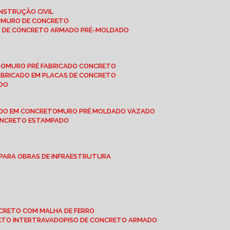
NSTRUÇÃO CIVIL
E MURO DE CONCRETO
O DE CONCRETO ARMADO PRÉ-MOLDADO
TO
MURO PRÉ FABRICADO CONCRETO
FABRICADO EM PLACAS DE CONCRETO
ADO
ADO EM CONCRETO
MURO PRÉ MOLDADO VAZADO
CONCRETO ESTAMPADO
 PARA OBRAS DE INFRAESTRUTURA
ONCRETO COM MALHA DE FERRO
RETO INTERTRAVADO
PISO DE CONCRETO ARMADO