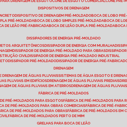
E PARA DRENAGEM DE ESGOTO
CONE DE ESGOTO COMERCIAL
CONE PRÉ
DISPOSITIVOS DE DRENAGEM
ONCRETO
DISPOSITIVO DE DRENAGEM PRÉ-MOLDADO
BOCA DE LOBO PR
UPLA PRÉ-MOLDADA
BOCA DE LOBO SIMPLES PRÉ-MOLDADA
BOCA DE L
OCA DE LEÃO PRÉ-FABRICADA
BOCA DE LEÃO DUPLA PRÉ-MOLDADA
BOCA
DISSIPADORES DE ENERGIA PRÉ-MOLDADO
ROJETOS ARQUITETÔNICOS
DISSIPADOR DE ENERGIA COM MURALHA
DISS
ENAGEM
DISSIPADOR DE ENERGIA PRÉ-MOLDADO PARA OBRAS
DISSIPAD
NSTRUÇÃO CIVIL
DISSIPADOR DE ENERGIA PRÉ-MOLDADO INDUSTRIAL
RETO
DISSIPADOR PRÉ-MOLDADO
DISSIPADOR DE ENERGIA PRÉ-FABRICAD
DRENAGEM
E DRENAGEM DE ÁGUAS PLUVIAIS
SISTEMAS DE ÁGUA ESGOTO E DREN
AS PLUVIAIS EM EDIFÍCIOS
DRENAGEM DE ÁGUAS PLUVIAIS PREDIAIS
DR
ENAGEM DE ÁGUAS PLUVIAIS EM ATERROS
DRENAGEM DE ÁGUAS PLUVIAI
FÁBRICA DE PRÉ-MOLDADOS
A DE PRÉ-MOLDADOS PARA ESGOTOS
FÁBRICA DE PRÉ-MOLDADOS PARA R
ICA DE PRÉ-MOLDADOS PARA OBRAS COMERCIAIS
FÁBRICA DE PRÉ-FABR
BRICA DE PRÉ-MOLDADOS PARA OBRAS
FÁBRICA DE PRÉ-MOLDADOS EM
IVIL
FÁBRICA DE PRÉ-MOLDADOS PERTO DE MIM
GRELHAS PARA BOCA DE LEÃO