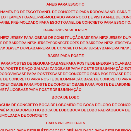
ANÉIS PARA ESGOTO
CANAMENTO DE ESGOTO
ANEL DE CONCRETO PARA RODOVIA
ANEL PARA
TO LOTEAMENTO
ANEL PRÉ-MOLDADO PARA POÇO DE VISITA
ANEL DE CO
O
ANEL PRÉ-MOLDADO PARA ESGOTO
ANEL DE CONCRETO PARA ESGOTO
BARREIRAS NEW JERSEY
A NEW JERSEY PARA OBRAS DE CONSTRUÇÃO
BARREIRA NEW JERSEY D
TE DE BARREIRA NEW JERSEY
FORNECEDORES DE BARREIRA NEW JERSEY
NEW JERSEY DUPLA
BARREIRA DE CONCRETO NEW JERSEY
BARREIRA NEW
BASES PARA POSTE
O PARA POSTES DE SEGURANÇA
BASE PARA POSTE DE ENERGIA SOLAR
B
PARA POSTE DE AÇO GALVANIZADO
BASE PARA POSTE DE ILUMINAÇÃO E
 RODOVIA
BASE PARA POSTES
BASE DE CONCRETO PARA POSTE
BASE D
SE DE CONCRETO PARA POSTE DE ILUMINAÇÃO
BASE DE CONCRETO PAR
ONCRETO
BASE PARA POSTE DE CONCRETO
BASE PARA POSTE DE JARDIM
 METÁLICO
BASE PARA POSTE DE ILUMINAÇÃO
BOCA DE LOBO
O
GUIA DE CONCRETO BOCA DE LOBO
MEIO FIO BOCA DE LOBO DE CONC
O PRÉ MOLDADO
MEIO FIO BOCA DE LOBO
BOCA DE LOBO PADRÃO
BOCA D
RÉ MOLDADA DE CONCRETO
CAIXA PRÉ-MOLDADA
-MOLDADA PARA REDE ELÉTRICA
CAIXA PRÉ-MOLDADA PARA REDE DE ESG