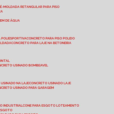
RÉ-MOLDADA RETANGULAR PARA PISO
CA
GEM DE ÁGUA
 POLIESPORTIVA
CONCRETO PARA PISO POLIDO
OLDADA
CONCRETO PARA LAJE NA BETONEIRA
UINTAL
ONCRETO USINADO BOMBEAVEL
 USINADO NA LAJE
CONCRETO USINADO LAJE
ONCRETO USINADO PARA GARAGEM
TO INDUSTRIAL
CONE PARA ESGOTO LOTEAMENTO
 ESGOTO