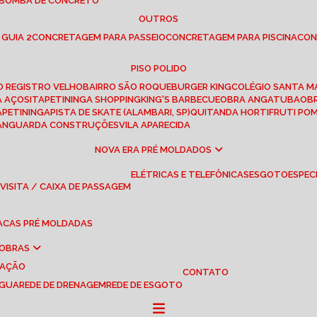
 BOMBA DE CONCRETO
OUTROS
 GUIA 2
CONCRETAGEM PARA PASSEIO
CONCRETAGEM PARA PISCINA
CO
PISO POLIDO
RO REGISTRO VELHO
BAIRRO SÃO ROQUE
BURGER KING
COLÉGIO SANTA M
A AÇOS
ITAPETININGA SHOPPING
KING'S BARBECUE
OBRA ANGATUBA
O
TAPETININGA
PISTA DE SKATE (ALAMBARI, SP)
QUITANDA HORTIFRUTI PO
VANGUARDA CONSTRUÇÕES
VILA APARECIDA
NOVA ERA PRÉ MOLDADOS
ELÉTRICAS E TELEFÔNICAS
ESGOTO
ESPEC
 VISITA / CAIXA DE PASSAGEM
LACAS PRÉ MOLDADAS
 OBRAS
UAÇÃO
CONTATO
ÁGUA
REDE DE DRENAGEM
REDE DE ESGOTO