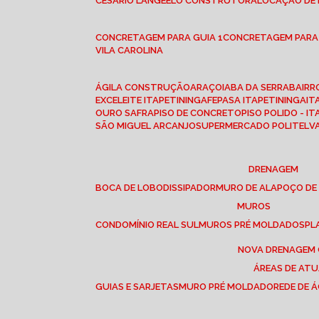
CESÁRIO LANGE
ELO CONSTRUTORA
LOCAÇÃO DE
CONCRETAGEM PARA GUIA 1
CONCRETAGEM PARA
VILA CAROLINA
ÁGILA CONSTRUÇÃO
ARAÇOIABA DA SERRA
BAIR
EXCELEITE ITAPETININGA
FEPASA ITAPETININGA
IT
OURO SAFRA
PISO DE CONCRETO
PISO POLIDO - I
SÃO MIGUEL ARCANJO
SUPERMERCADO POLITEL
DRENAGEM
BOCA DE LOBO
DISSIPADOR
MURO DE ALA
POÇO DE
MUROS
CONDOMÍNIO REAL SUL
MUROS PRÉ MOLDADOS
P
NOVA DRENAGEM
ÁREAS DE AT
GUIAS E SARJETAS
MURO PRÉ MOLDADO
REDE DE 