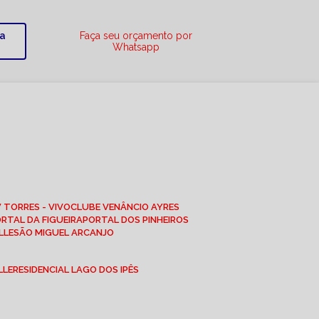
ra
Faça seu orçamento por
Whatsapp
W TORRES - VIVO
CLUBE VENÂNCIO AYRES
ORTAL DA FIGUEIRA
PORTAL DOS PINHEIROS
LLE
SÃO MIGUEL ARCANJO
LLE
RESIDENCIAL LAGO DOS IPÊS