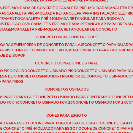
CANALETAS PRÉ-MOLDADAS RETANGULARES
TA PRÉ-MOLDADA DE CONCRETO
CANALETA PRÉ-MOLDADA
CANALETA P
RAS
CANALETA PRÉ-MOLDADA RETANGULAR PARA INSTALAÇÃO ELÉTRI
OTEAMENTO
CANALETA PRÉ-MOLDADA RETANGULAR PARA RODOVIA
NSTRUÇÃO CIVIL
CANALETA PRÉ-MOLDADA RETANGULAR PARA DRENA
RENAGEM
CANALETA PRÉ-MOLDADA RETANGULAR DE CONCRETO
CONCRETO PARA CONSTRUÇÕES
E GARAGEM
EMPRESA DE CONCRETO PARA LAJE
CONCRETO PARA QUADRA
RA PISO
CONCRETO PARA LAJE TRELIÇADA
CONCRETO PARA LAJE PRÉ M
AJE DE ISOPOR
CONCRETO USINADO INDUSTRIAL
O PISO POLIDO
CONCRETO USINADO PISO
CONCRETO USINADO PARA Q
RESA DE CONCRETO USINADO
DISTRIBUIDOR DE CONCRETO USINADO
C
 PARA PISOS
CONCRETOS USINADOS
USINADO PARA LAJE
CONCRETO USINADO PARA CONTRAPISO
CONCRETO
DO FCK 30
CONCRETO USINADO FCK 20
CONCRETO USINADO FCK 25
C
CONES PARA ESGOTO
ÇÃO PARA ESGOTO
CONE PARA TUBULAÇÃO DE ESGOTO
CONE DE ESGO
 DE CONCRETO PRÉ-MOLDADO PARA ESGOTO
CONE DE CONCRETO PARA