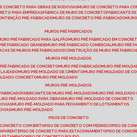
DE CONCRETO PARA OBRAS DE RODOVIAS
MURO DE CONCRETO PARA CO
CRETO PARA EMPRESAS
FÁBRICA DE MURO DE CONCRETO
FABRICANTE D
CONTENÇÃO PRÉ-FABRICADO
MURO DE CONCRETO PRÉ-FABRICADO
MUR
MUROS PRÉ FABRICADOS
MURO PRÉ FABRICADO PARA GALPÃO
MURO PRÉ FABRICADO EM CONCRE
 PRÉ FABRICADO GRANDE
MURO PRÉ FABRICADO COMERCIAL
MURO PRÉ 
LACAS DE MUROS PRÉ FABRICADOS
CONSTRUÇÃO DE MURO PRÉ FABRIC
MUROS PRÉ MOLDADOS
 PRÉ FABRICADO DE CONCRETO
MURO PRÉ FABRICADO
MURO PRÉ MOLD
 LAJEADO
MURO PRÉ MOLDADO DE CIMENTO
MURO PRÉ MOLDADO DE 
MOLDADO CONCRETO
MURO PRÉ MOLDADO
MUROS PRÉ-MOLDADOS
-FABRICADO
FABRICANTE DE MURO PRÉ-MOLDADO
MURO PRÉ-MOLDADO
MURO PRÉ-MOLDADO PARA OBRAS
MURO PRÉ-MOLDADO DE CONCRETO
ROVIAS
MURO PRÉ-MOLDADO PARA FECHAMENTO DE LOTEAMENTOS
OVIAS
MURO PRÉ-MOLDADO
PISOS DE CONCRETO
DE CONCRETO COM BRITA
PISO DE CONCRETO COM PEDRISCO
PISO DE C
 APARENTE
PISO DE CONCRETO PARA ESTACIONAMENTO
PISO DE CONC
TO ESTAMPADO
PISO DE CONCRETO POLIDO