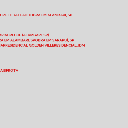
NCRETO JATEADO
OBRA EM ALAMBARI, SP
ARIA
CRECHE (ALAMBARI, SP)
BRA EM ALAMBARI, SP
OBRA EM SARAPUÍ, SP
MAR
RESIDENCIAL GOLDEN VILLE
RESIDENCIAL JDM
IAIS
FROTA