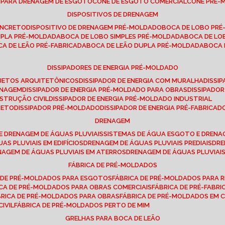
E PARA DRENAGEM DE ESGOTO
CONE DE ESGOTO COMERCIAL
CONE PRÉ
DISPOSITIVOS DE DRENAGEM
ONCRETO
DISPOSITIVO DE DRENAGEM PRÉ-MOLDADO
BOCA DE LOBO PR
UPLA PRÉ-MOLDADA
BOCA DE LOBO SIMPLES PRÉ-MOLDADA
BOCA DE L
OCA DE LEÃO PRÉ-FABRICADA
BOCA DE LEÃO DUPLA PRÉ-MOLDADA
BOCA
DISSIPADORES DE ENERGIA PRÉ-MOLDADO
ROJETOS ARQUITETÔNICOS
DISSIPADOR DE ENERGIA COM MURALHA
DISS
ENAGEM
DISSIPADOR DE ENERGIA PRÉ-MOLDADO PARA OBRAS
DISSIPAD
NSTRUÇÃO CIVIL
DISSIPADOR DE ENERGIA PRÉ-MOLDADO INDUSTRIAL
RETO
DISSIPADOR PRÉ-MOLDADO
DISSIPADOR DE ENERGIA PRÉ-FABRICAD
DRENAGEM
E DRENAGEM DE ÁGUAS PLUVIAIS
SISTEMAS DE ÁGUA ESGOTO E DREN
AS PLUVIAIS EM EDIFÍCIOS
DRENAGEM DE ÁGUAS PLUVIAIS PREDIAIS
DR
ENAGEM DE ÁGUAS PLUVIAIS EM ATERROS
DRENAGEM DE ÁGUAS PLUVIAI
FÁBRICA DE PRÉ-MOLDADOS
A DE PRÉ-MOLDADOS PARA ESGOTOS
FÁBRICA DE PRÉ-MOLDADOS PARA R
ICA DE PRÉ-MOLDADOS PARA OBRAS COMERCIAIS
FÁBRICA DE PRÉ-FABR
BRICA DE PRÉ-MOLDADOS PARA OBRAS
FÁBRICA DE PRÉ-MOLDADOS EM
IVIL
FÁBRICA DE PRÉ-MOLDADOS PERTO DE MIM
GRELHAS PARA BOCA DE LEÃO