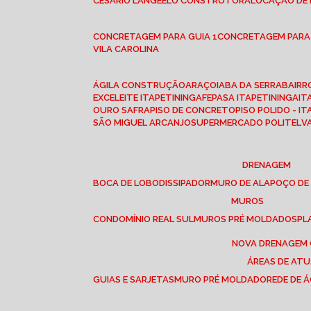
CESÁRIO LANGE
ELO CONSTRUTORA
LOCAÇÃO DE
CONCRETAGEM PARA GUIA 1
CONCRETAGEM PARA
VILA CAROLINA
ÁGILA CONSTRUÇÃO
ARAÇOIABA DA SERRA
BAIR
EXCELEITE ITAPETININGA
FEPASA ITAPETININGA
IT
OURO SAFRA
PISO DE CONCRETO
PISO POLIDO - I
SÃO MIGUEL ARCANJO
SUPERMERCADO POLITEL
DRENAGEM
BOCA DE LOBO
DISSIPADOR
MURO DE ALA
POÇO DE
MUROS
CONDOMÍNIO REAL SUL
MUROS PRÉ MOLDADOS
P
NOVA DRENAGEM
ÁREAS DE AT
GUIAS E SARJETAS
MURO PRÉ MOLDADO
REDE DE 