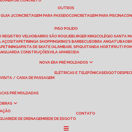
 BOMBA DE CONCRETO
OUTROS
 GUIA 2
CONCRETAGEM PARA PASSEIO
CONCRETAGEM PARA PISCINA
CO
PISO POLIDO
RO REGISTRO VELHO
BAIRRO SÃO ROQUE
BURGER KING
COLÉGIO SANTA M
A AÇOS
ITAPETININGA SHOPPING
KING'S BARBECUE
OBRA ANGATUBA
O
TAPETININGA
PISTA DE SKATE (ALAMBARI, SP)
QUITANDA HORTIFRUTI PO
VANGUARDA CONSTRUÇÕES
VILA APARECIDA
NOVA ERA PRÉ MOLDADOS
ELÉTRICAS E TELEFÔNICAS
ESGOTO
ESPEC
 VISITA / CAIXA DE PASSAGEM
LACAS PRÉ MOLDADAS
 OBRAS
UAÇÃO
CONTATO
ÁGUA
REDE DE DRENAGEM
REDE DE ESGOTO