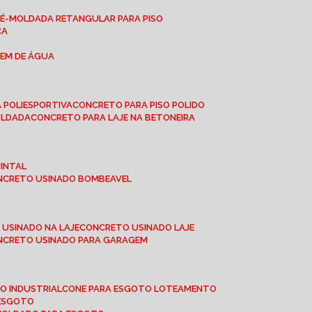
RÉ-MOLDADA RETANGULAR PARA PISO
CA
GEM DE ÁGUA
 POLIESPORTIVA
CONCRETO PARA PISO POLIDO
OLDADA
CONCRETO PARA LAJE NA BETONEIRA
UINTAL
ONCRETO USINADO BOMBEAVEL
 USINADO NA LAJE
CONCRETO USINADO LAJE
ONCRETO USINADO PARA GARAGEM
TO INDUSTRIAL
CONE PARA ESGOTO LOTEAMENTO
 ESGOTO