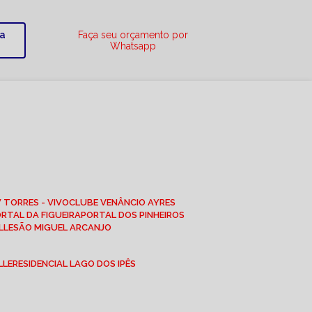
ra
Faça seu orçamento por
Whatsapp
W TORRES - VIVO
CLUBE VENÂNCIO AYRES
ORTAL DA FIGUEIRA
PORTAL DOS PINHEIROS
LLE
SÃO MIGUEL ARCANJO
LLE
RESIDENCIAL LAGO DOS IPÊS