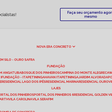
Faça seu orçamento ago
ialistas!
mesmo
NOVA ERA CONCRETO
M SILO - OURO SAFRA
FUNDAÇÃO
EM ANGATUBA
BOSQUE DOS PINHEIROS
CAMPINA DO MONTE ALEGRE
CA
I
FUNDAÇÃO - ITAPETININGA
HAVAN ITAPETININGA
JARDIM ALVORADA
P
E
RESIDENCIAL LAGO DOS IPÊS
RESIDENCIAL MARINA
RESIDENCIAL OUROVI
LAJES
PORTAL DOS PINHEIROS
PORTAL DOS PINHEIROS 6
RESIDENCIAL GOLDEN VI
 BARTH
VILA CAROLINA
VILA SERAFIM