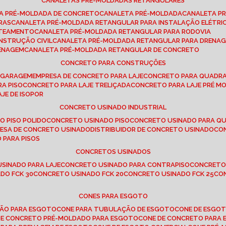
CANALETAS PRÉ-MOLDADAS RETANGULARES
TA PRÉ-MOLDADA DE CONCRETO
CANALETA PRÉ-MOLDADA
CANALETA P
RAS
CANALETA PRÉ-MOLDADA RETANGULAR PARA INSTALAÇÃO ELÉTRI
OTEAMENTO
CANALETA PRÉ-MOLDADA RETANGULAR PARA RODOVIA
NSTRUÇÃO CIVIL
CANALETA PRÉ-MOLDADA RETANGULAR PARA DRENA
RENAGEM
CANALETA PRÉ-MOLDADA RETANGULAR DE CONCRETO
CONCRETO PARA CONSTRUÇÕES
E GARAGEM
EMPRESA DE CONCRETO PARA LAJE
CONCRETO PARA QUADRA
RA PISO
CONCRETO PARA LAJE TRELIÇADA
CONCRETO PARA LAJE PRÉ M
AJE DE ISOPOR
CONCRETO USINADO INDUSTRIAL
O PISO POLIDO
CONCRETO USINADO PISO
CONCRETO USINADO PARA Q
RESA DE CONCRETO USINADO
DISTRIBUIDOR DE CONCRETO USINADO
C
 PARA PISOS
CONCRETOS USINADOS
USINADO PARA LAJE
CONCRETO USINADO PARA CONTRAPISO
CONCRETO
DO FCK 30
CONCRETO USINADO FCK 20
CONCRETO USINADO FCK 25
C
CONES PARA ESGOTO
ÇÃO PARA ESGOTO
CONE PARA TUBULAÇÃO DE ESGOTO
CONE DE ESGO
 DE CONCRETO PRÉ-MOLDADO PARA ESGOTO
CONE DE CONCRETO PARA