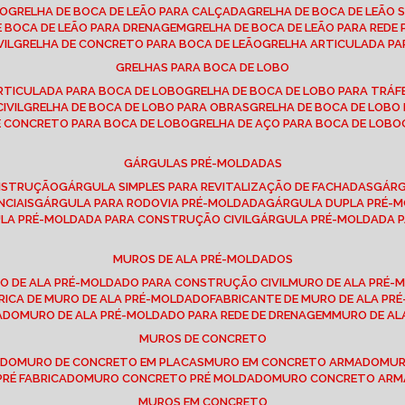
SO
GRELHA DE BOCA DE LEÃO PARA CALÇADA
GRELHA DE BOCA DE LEÃO 
DE BOCA DE LEÃO PARA DRENAGEM
GRELHA DE BOCA DE LEÃO PARA REDE 
VIL
GRELHA DE CONCRETO PARA BOCA DE LEÃO
GRELHA ARTICULADA PA
GRELHAS PARA BOCA DE LOBO
ARTICULADA PARA BOCA DE LOBO
GRELHA DE BOCA DE LOBO PARA TRÁ
IVIL
GRELHA DE BOCA DE LOBO PARA OBRAS
GRELHA DE BOCA DE LOB
DE CONCRETO PARA BOCA DE LOBO
GRELHA DE AÇO PARA BOCA DE LOBO
GÁRGULAS PRÉ-MOLDADAS
ONSTRUÇÃO
GÁRGULA SIMPLES PARA REVITALIZAÇÃO DE FACHADAS
GÁR
NCIAIS
GÁRGULA PARA RODOVIA PRÉ-MOLDADA
GÁRGULA DUPLA PRÉ-
ULA PRÉ-MOLDADA PARA CONSTRUÇÃO CIVIL
GÁRGULA PRÉ-MOLDADA 
MUROS DE ALA PRÉ-MOLDADOS
RO DE ALA PRÉ-MOLDADO PARA CONSTRUÇÃO CIVIL
MURO DE ALA PRÉ
BRICA DE MURO DE ALA PRÉ-MOLDADO
FABRICANTE DE MURO DE ALA P
ADO
MURO DE ALA PRÉ-MOLDADO PARA REDE DE DRENAGEM
MURO DE A
MUROS DE CONCRETO
ADO
MURO DE CONCRETO EM PLACAS
MURO EM CONCRETO ARMADO
MU
PRÉ FABRICADO
MURO CONCRETO PRÉ MOLDADO
MURO CONCRETO AR
MUROS EM CONCRETO