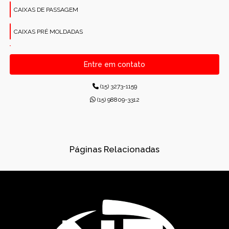
CAIXAS DE PASSAGEM
CAIXAS PRÉ MOLDADAS
CANALETAS PRÉ-MOLDADAS RETANGULARES
Entre em contato
CONCRETO PARA CONSTRUÇÕES
(15) 3273-1159
CONCRETO USINADO INDUSTRIAL
(15) 98809-3312
CONCRETOS USINADOS
CONES PARA ESGOTO
Páginas Relacionadas
DISPOSITIVOS DE DRENAGEM
DISSIPADORES DE ENERGIA PRÉ-MOLDADO
DRENAGEM