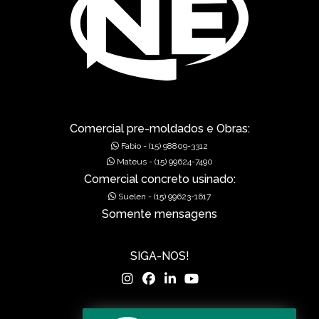
FÁBRICA DE PRÉ-MOLDADOS
GÁRGULAS PRÉ-MOLDADAS
GRELHAS PARA BOCA DE LEÃO
GRELHAS PARA BOCA DE LOBO
MUROS DE ALA PRÉ-MOLDADOS
Comercial pre-moldados e Obras:
Fabio - (15) 98809-3312
MUROS DE CONCRETO
Mateus - (15) 99624-7490
Comercial concreto usinado:
MUROS EM CONCRETO
Suelen - (15) 99623-1617
Somente mensagens
MUROS PRÉ FABRICADOS
MUROS PRÉ MOLDADOS
SIGA-NOS!
MUROS PRÉ-MOLDADOS
PISOS DE CONCRETO