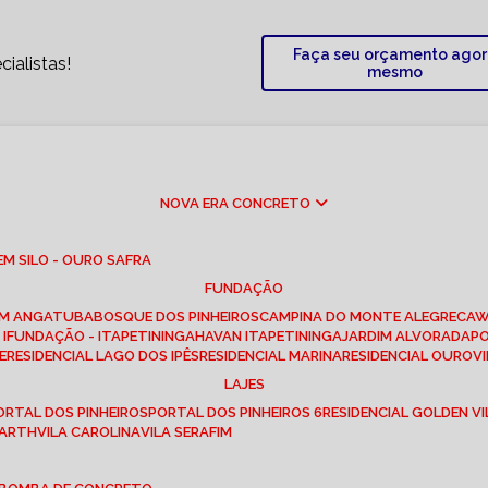
Faça seu orçamento ago
ialistas!
mesmo
NOVA ERA CONCRETO
M SILO - OURO SAFRA
FUNDAÇÃO
EM ANGATUBA
BOSQUE DOS PINHEIROS
CAMPINA DO MONTE ALEGRE
CA
I
FUNDAÇÃO - ITAPETININGA
HAVAN ITAPETININGA
JARDIM ALVORADA
P
E
RESIDENCIAL LAGO DOS IPÊS
RESIDENCIAL MARINA
RESIDENCIAL OUROVI
LAJES
PORTAL DOS PINHEIROS
PORTAL DOS PINHEIROS 6
RESIDENCIAL GOLDEN VI
 BARTH
VILA CAROLINA
VILA SERAFIM