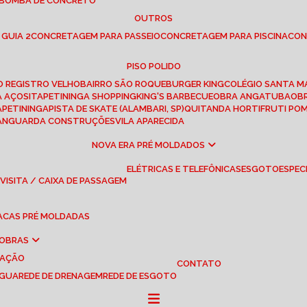
 BOMBA DE CONCRETO
OUTROS
 GUIA 2
CONCRETAGEM PARA PASSEIO
CONCRETAGEM PARA PISCINA
CO
PISO POLIDO
RO REGISTRO VELHO
BAIRRO SÃO ROQUE
BURGER KING
COLÉGIO SANTA M
A AÇOS
ITAPETININGA SHOPPING
KING'S BARBECUE
OBRA ANGATUBA
O
TAPETININGA
PISTA DE SKATE (ALAMBARI, SP)
QUITANDA HORTIFRUTI PO
VANGUARDA CONSTRUÇÕES
VILA APARECIDA
NOVA ERA PRÉ MOLDADOS
ELÉTRICAS E TELEFÔNICAS
ESGOTO
ESPEC
 VISITA / CAIXA DE PASSAGEM
LACAS PRÉ MOLDADAS
 OBRAS
UAÇÃO
CONTATO
ÁGUA
REDE DE DRENAGEM
REDE DE ESGOTO