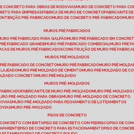
DE CONCRETO PARA OBRAS DE RODOVIAS
MURO DE CONCRETO PARA CO
CRETO PARA EMPRESAS
FÁBRICA DE MURO DE CONCRETO
FABRICANTE D
CONTENÇÃO PRÉ-FABRICADO
MURO DE CONCRETO PRÉ-FABRICADO
MUR
MUROS PRÉ FABRICADOS
MURO PRÉ FABRICADO PARA GALPÃO
MURO PRÉ FABRICADO EM CONCRE
 PRÉ FABRICADO GRANDE
MURO PRÉ FABRICADO COMERCIAL
MURO PRÉ 
LACAS DE MUROS PRÉ FABRICADOS
CONSTRUÇÃO DE MURO PRÉ FABRIC
MUROS PRÉ MOLDADOS
 PRÉ FABRICADO DE CONCRETO
MURO PRÉ FABRICADO
MURO PRÉ MOLD
 LAJEADO
MURO PRÉ MOLDADO DE CIMENTO
MURO PRÉ MOLDADO DE 
MOLDADO CONCRETO
MURO PRÉ MOLDADO
MUROS PRÉ-MOLDADOS
-FABRICADO
FABRICANTE DE MURO PRÉ-MOLDADO
MURO PRÉ-MOLDADO
MURO PRÉ-MOLDADO PARA OBRAS
MURO PRÉ-MOLDADO DE CONCRETO
ROVIAS
MURO PRÉ-MOLDADO PARA FECHAMENTO DE LOTEAMENTOS
OVIAS
MURO PRÉ-MOLDADO
PISOS DE CONCRETO
DE CONCRETO COM BRITA
PISO DE CONCRETO COM PEDRISCO
PISO DE C
 APARENTE
PISO DE CONCRETO PARA ESTACIONAMENTO
PISO DE CONC
TO ESTAMPADO
PISO DE CONCRETO POLIDO