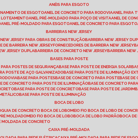
ANÉIS PARA ESGOTO
CANAMENTO DE ESGOTO
ANEL DE CONCRETO PARA RODOVIA
ANEL PARA
TO LOTEAMENTO
ANEL PRÉ-MOLDADO PARA POÇO DE VISITA
ANEL DE CO
O
ANEL PRÉ-MOLDADO PARA ESGOTO
ANEL DE CONCRETO PARA ESGOTO
BARREIRAS NEW JERSEY
A NEW JERSEY PARA OBRAS DE CONSTRUÇÃO
BARREIRA NEW JERSEY D
TE DE BARREIRA NEW JERSEY
FORNECEDORES DE BARREIRA NEW JERSEY
NEW JERSEY DUPLA
BARREIRA DE CONCRETO NEW JERSEY
BARREIRA NEW
BASES PARA POSTE
O PARA POSTES DE SEGURANÇA
BASE PARA POSTE DE ENERGIA SOLAR
B
PARA POSTE DE AÇO GALVANIZADO
BASE PARA POSTE DE ILUMINAÇÃO E
 RODOVIA
BASE PARA POSTES
BASE DE CONCRETO PARA POSTE
BASE D
SE DE CONCRETO PARA POSTE DE ILUMINAÇÃO
BASE DE CONCRETO PAR
ONCRETO
BASE PARA POSTE DE CONCRETO
BASE PARA POSTE DE JARDIM
 METÁLICO
BASE PARA POSTE DE ILUMINAÇÃO
BOCA DE LOBO
O
GUIA DE CONCRETO BOCA DE LOBO
MEIO FIO BOCA DE LOBO DE CONC
O PRÉ MOLDADO
MEIO FIO BOCA DE LOBO
BOCA DE LOBO PADRÃO
BOCA D
RÉ MOLDADA DE CONCRETO
CAIXA PRÉ-MOLDADA
-MOLDADA PARA REDE ELÉTRICA
CAIXA PRÉ-MOLDADA PARA REDE DE ESG