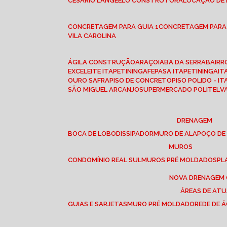
CESÁRIO LANGE
ELO CONSTRUTORA
LOCAÇÃO DE
CONCRETAGEM PARA GUIA 1
CONCRETAGEM PARA
VILA CAROLINA
ÁGILA CONSTRUÇÃO
ARAÇOIABA DA SERRA
BAIR
EXCELEITE ITAPETININGA
FEPASA ITAPETININGA
IT
OURO SAFRA
PISO DE CONCRETO
PISO POLIDO - I
SÃO MIGUEL ARCANJO
SUPERMERCADO POLITEL
DRENAGEM
BOCA DE LOBO
DISSIPADOR
MURO DE ALA
POÇO DE
MUROS
CONDOMÍNIO REAL SUL
MUROS PRÉ MOLDADOS
P
NOVA DRENAGEM
ÁREAS DE AT
GUIAS E SARJETAS
MURO PRÉ MOLDADO
REDE DE 