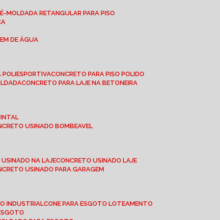
RÉ-MOLDADA RETANGULAR PARA PISO
CA
GEM DE ÁGUA
 POLIESPORTIVA
CONCRETO PARA PISO POLIDO
OLDADA
CONCRETO PARA LAJE NA BETONEIRA
UINTAL
ONCRETO USINADO BOMBEAVEL
 USINADO NA LAJE
CONCRETO USINADO LAJE
ONCRETO USINADO PARA GARAGEM
TO INDUSTRIAL
CONE PARA ESGOTO LOTEAMENTO
 ESGOTO