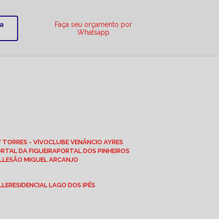
ra
Faça seu orçamento por
Whatsapp
W TORRES - VIVO
CLUBE VENÂNCIO AYRES
ORTAL DA FIGUEIRA
PORTAL DOS PINHEIROS
LLE
SÃO MIGUEL ARCANJO
LLE
RESIDENCIAL LAGO DOS IPÊS