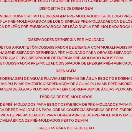
E PARA DRENAGEM DE ESGOTO
CONE DE ESGOTO COMERCIAL
CONE PRÉ
DISPOSITIVOS DE DRENAGEM
ONCRETO
DISPOSITIVO DE DRENAGEM PRÉ-MOLDADO
BOCA DE LOBO PR
UPLA PRÉ-MOLDADA
BOCA DE LOBO SIMPLES PRÉ-MOLDADA
BOCA DE L
OCA DE LEÃO PRÉ-FABRICADA
BOCA DE LEÃO DUPLA PRÉ-MOLDADA
BOCA
DISSIPADORES DE ENERGIA PRÉ-MOLDADO
ROJETOS ARQUITETÔNICOS
DISSIPADOR DE ENERGIA COM MURALHA
DISS
ENAGEM
DISSIPADOR DE ENERGIA PRÉ-MOLDADO PARA OBRAS
DISSIPAD
NSTRUÇÃO CIVIL
DISSIPADOR DE ENERGIA PRÉ-MOLDADO INDUSTRIAL
RETO
DISSIPADOR PRÉ-MOLDADO
DISSIPADOR DE ENERGIA PRÉ-FABRICAD
DRENAGEM
E DRENAGEM DE ÁGUAS PLUVIAIS
SISTEMAS DE ÁGUA ESGOTO E DREN
AS PLUVIAIS EM EDIFÍCIOS
DRENAGEM DE ÁGUAS PLUVIAIS PREDIAIS
DR
ENAGEM DE ÁGUAS PLUVIAIS EM ATERROS
DRENAGEM DE ÁGUAS PLUVIAI
FÁBRICA DE PRÉ-MOLDADOS
A DE PRÉ-MOLDADOS PARA ESGOTOS
FÁBRICA DE PRÉ-MOLDADOS PARA R
ICA DE PRÉ-MOLDADOS PARA OBRAS COMERCIAIS
FÁBRICA DE PRÉ-FABR
BRICA DE PRÉ-MOLDADOS PARA OBRAS
FÁBRICA DE PRÉ-MOLDADOS EM
IVIL
FÁBRICA DE PRÉ-MOLDADOS PERTO DE MIM
GRELHAS PARA BOCA DE LEÃO