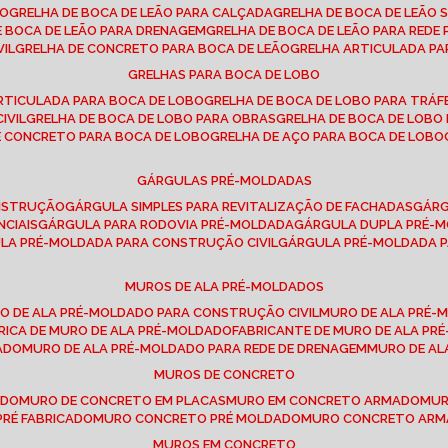
SO
GRELHA DE BOCA DE LEÃO PARA CALÇADA
GRELHA DE BOCA DE LEÃO 
DE BOCA DE LEÃO PARA DRENAGEM
GRELHA DE BOCA DE LEÃO PARA REDE 
VIL
GRELHA DE CONCRETO PARA BOCA DE LEÃO
GRELHA ARTICULADA PA
GRELHAS PARA BOCA DE LOBO
ARTICULADA PARA BOCA DE LOBO
GRELHA DE BOCA DE LOBO PARA TRÁ
IVIL
GRELHA DE BOCA DE LOBO PARA OBRAS
GRELHA DE BOCA DE LOB
DE CONCRETO PARA BOCA DE LOBO
GRELHA DE AÇO PARA BOCA DE LOBO
GÁRGULAS PRÉ-MOLDADAS
ONSTRUÇÃO
GÁRGULA SIMPLES PARA REVITALIZAÇÃO DE FACHADAS
GÁR
NCIAIS
GÁRGULA PARA RODOVIA PRÉ-MOLDADA
GÁRGULA DUPLA PRÉ-
ULA PRÉ-MOLDADA PARA CONSTRUÇÃO CIVIL
GÁRGULA PRÉ-MOLDADA 
MUROS DE ALA PRÉ-MOLDADOS
RO DE ALA PRÉ-MOLDADO PARA CONSTRUÇÃO CIVIL
MURO DE ALA PRÉ
BRICA DE MURO DE ALA PRÉ-MOLDADO
FABRICANTE DE MURO DE ALA P
ADO
MURO DE ALA PRÉ-MOLDADO PARA REDE DE DRENAGEM
MURO DE A
MUROS DE CONCRETO
ADO
MURO DE CONCRETO EM PLACAS
MURO EM CONCRETO ARMADO
MU
PRÉ FABRICADO
MURO CONCRETO PRÉ MOLDADO
MURO CONCRETO AR
MUROS EM CONCRETO