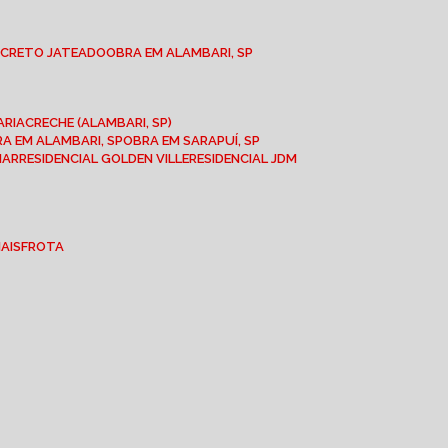
NCRETO JATEADO
OBRA EM ALAMBARI, SP
ARIA
CRECHE (ALAMBARI, SP)
BRA EM ALAMBARI, SP
OBRA EM SARAPUÍ, SP
MAR
RESIDENCIAL GOLDEN VILLE
RESIDENCIAL JDM
IAIS
FROTA