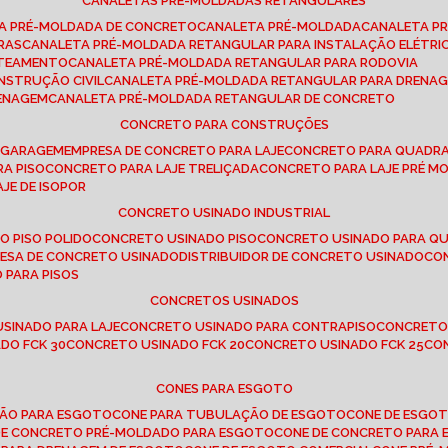
CANALETAS PRÉ-MOLDADAS RETANGULARES
TA PRÉ-MOLDADA DE CONCRETO
CANALETA PRÉ-MOLDADA
CANALETA P
RAS
CANALETA PRÉ-MOLDADA RETANGULAR PARA INSTALAÇÃO ELÉTRI
OTEAMENTO
CANALETA PRÉ-MOLDADA RETANGULAR PARA RODOVIA
NSTRUÇÃO CIVIL
CANALETA PRÉ-MOLDADA RETANGULAR PARA DRENA
RENAGEM
CANALETA PRÉ-MOLDADA RETANGULAR DE CONCRETO
CONCRETO PARA CONSTRUÇÕES
E GARAGEM
EMPRESA DE CONCRETO PARA LAJE
CONCRETO PARA QUADRA
RA PISO
CONCRETO PARA LAJE TRELIÇADA
CONCRETO PARA LAJE PRÉ M
AJE DE ISOPOR
CONCRETO USINADO INDUSTRIAL
O PISO POLIDO
CONCRETO USINADO PISO
CONCRETO USINADO PARA Q
RESA DE CONCRETO USINADO
DISTRIBUIDOR DE CONCRETO USINADO
C
 PARA PISOS
CONCRETOS USINADOS
USINADO PARA LAJE
CONCRETO USINADO PARA CONTRAPISO
CONCRETO
DO FCK 30
CONCRETO USINADO FCK 20
CONCRETO USINADO FCK 25
C
CONES PARA ESGOTO
ÇÃO PARA ESGOTO
CONE PARA TUBULAÇÃO DE ESGOTO
CONE DE ESGO
 DE CONCRETO PRÉ-MOLDADO PARA ESGOTO
CONE DE CONCRETO PARA