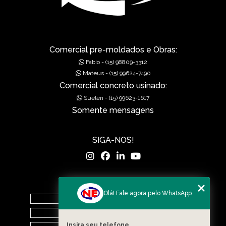
GRELHAS PARA BOCA DE LEÃO
GRELHAS PARA BOCA DE LOBO
MUROS DE ALA PRÉ-MOLDADOS
Comercial pre-moldados e Obras:
Fabio - (15) 98809-3312
MUROS DE CONCRETO
Mateus - (15) 99624-7490
Comercial concreto usinado:
MUROS EM CONCRETO
Suelen - (15) 99623-1617
Somente mensagens
MUROS PRÉ FABRICADOS
MUROS PRÉ MOLDADOS
SIGA-NOS!
MUROS PRÉ-MOLDADOS
PISOS DE CONCRETO
MENU
Olá! Fale agora pelo WhatsApp
PISOS POLIDOS
Home
O Grupo
POÇOS DE VISITA PRÉ-MOLDADO
Insira seu telefone