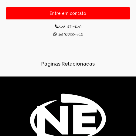
CANALETAS PRÉ-MOLDADAS RETANGULARES
Entre em contato
CONCRETO PARA CONSTRUÇÕES
(15) 3273-1159
CONCRETO USINADO INDUSTRIAL
(15) 98809-3312
CONCRETOS USINADOS
CONES PARA ESGOTO
Páginas Relacionadas
DISPOSITIVOS DE DRENAGEM
DISSIPADORES DE ENERGIA PRÉ-MOLDADO
DRENAGEM
FÁBRICA DE PRÉ-MOLDADOS
GÁRGULAS PRÉ-MOLDADAS