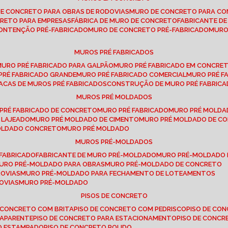
DE CONCRETO PARA OBRAS DE RODOVIAS
MURO DE CONCRETO PARA CO
CRETO PARA EMPRESAS
FÁBRICA DE MURO DE CONCRETO
FABRICANTE D
CONTENÇÃO PRÉ-FABRICADO
MURO DE CONCRETO PRÉ-FABRICADO
MUR
MUROS PRÉ FABRICADOS
MURO PRÉ FABRICADO PARA GALPÃO
MURO PRÉ FABRICADO EM CONCRE
 PRÉ FABRICADO GRANDE
MURO PRÉ FABRICADO COMERCIAL
MURO PRÉ 
LACAS DE MUROS PRÉ FABRICADOS
CONSTRUÇÃO DE MURO PRÉ FABRIC
MUROS PRÉ MOLDADOS
 PRÉ FABRICADO DE CONCRETO
MURO PRÉ FABRICADO
MURO PRÉ MOLD
 LAJEADO
MURO PRÉ MOLDADO DE CIMENTO
MURO PRÉ MOLDADO DE 
MOLDADO CONCRETO
MURO PRÉ MOLDADO
MUROS PRÉ-MOLDADOS
-FABRICADO
FABRICANTE DE MURO PRÉ-MOLDADO
MURO PRÉ-MOLDADO
MURO PRÉ-MOLDADO PARA OBRAS
MURO PRÉ-MOLDADO DE CONCRETO
ROVIAS
MURO PRÉ-MOLDADO PARA FECHAMENTO DE LOTEAMENTOS
OVIAS
MURO PRÉ-MOLDADO
PISOS DE CONCRETO
DE CONCRETO COM BRITA
PISO DE CONCRETO COM PEDRISCO
PISO DE C
 APARENTE
PISO DE CONCRETO PARA ESTACIONAMENTO
PISO DE CONC
TO ESTAMPADO
PISO DE CONCRETO POLIDO