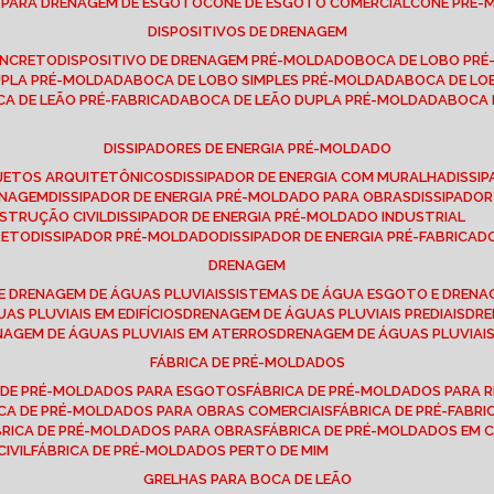
E PARA DRENAGEM DE ESGOTO
CONE DE ESGOTO COMERCIAL
CONE PRÉ
DISPOSITIVOS DE DRENAGEM
ONCRETO
DISPOSITIVO DE DRENAGEM PRÉ-MOLDADO
BOCA DE LOBO PR
UPLA PRÉ-MOLDADA
BOCA DE LOBO SIMPLES PRÉ-MOLDADA
BOCA DE L
OCA DE LEÃO PRÉ-FABRICADA
BOCA DE LEÃO DUPLA PRÉ-MOLDADA
BOCA
DISSIPADORES DE ENERGIA PRÉ-MOLDADO
ROJETOS ARQUITETÔNICOS
DISSIPADOR DE ENERGIA COM MURALHA
DISS
ENAGEM
DISSIPADOR DE ENERGIA PRÉ-MOLDADO PARA OBRAS
DISSIPAD
NSTRUÇÃO CIVIL
DISSIPADOR DE ENERGIA PRÉ-MOLDADO INDUSTRIAL
RETO
DISSIPADOR PRÉ-MOLDADO
DISSIPADOR DE ENERGIA PRÉ-FABRICAD
DRENAGEM
E DRENAGEM DE ÁGUAS PLUVIAIS
SISTEMAS DE ÁGUA ESGOTO E DREN
AS PLUVIAIS EM EDIFÍCIOS
DRENAGEM DE ÁGUAS PLUVIAIS PREDIAIS
DR
ENAGEM DE ÁGUAS PLUVIAIS EM ATERROS
DRENAGEM DE ÁGUAS PLUVIAI
FÁBRICA DE PRÉ-MOLDADOS
A DE PRÉ-MOLDADOS PARA ESGOTOS
FÁBRICA DE PRÉ-MOLDADOS PARA R
ICA DE PRÉ-MOLDADOS PARA OBRAS COMERCIAIS
FÁBRICA DE PRÉ-FABR
BRICA DE PRÉ-MOLDADOS PARA OBRAS
FÁBRICA DE PRÉ-MOLDADOS EM
IVIL
FÁBRICA DE PRÉ-MOLDADOS PERTO DE MIM
GRELHAS PARA BOCA DE LEÃO