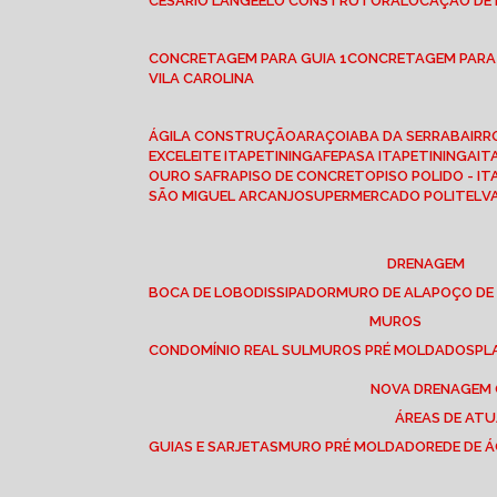
CESÁRIO LANGE
ELO CONSTRUTORA
LOCAÇÃO DE
CONCRETAGEM PARA GUIA 1
CONCRETAGEM PARA
VILA CAROLINA
ÁGILA CONSTRUÇÃO
ARAÇOIABA DA SERRA
BAIR
EXCELEITE ITAPETININGA
FEPASA ITAPETININGA
IT
OURO SAFRA
PISO DE CONCRETO
PISO POLIDO - I
SÃO MIGUEL ARCANJO
SUPERMERCADO POLITEL
DRENAGEM
BOCA DE LOBO
DISSIPADOR
MURO DE ALA
POÇO DE
MUROS
CONDOMÍNIO REAL SUL
MUROS PRÉ MOLDADOS
P
NOVA DRENAGEM
ÁREAS DE AT
GUIAS E SARJETAS
MURO PRÉ MOLDADO
REDE DE 