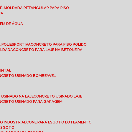
RÉ-MOLDADA RETANGULAR PARA PISO
CA
GEM DE ÁGUA
 POLIESPORTIVA
CONCRETO PARA PISO POLIDO
OLDADA
CONCRETO PARA LAJE NA BETONEIRA
UINTAL
ONCRETO USINADO BOMBEAVEL
 USINADO NA LAJE
CONCRETO USINADO LAJE
ONCRETO USINADO PARA GARAGEM
TO INDUSTRIAL
CONE PARA ESGOTO LOTEAMENTO
 ESGOTO