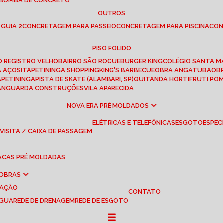
 BOMBA DE CONCRETO
OUTROS
 GUIA 2
CONCRETAGEM PARA PASSEIO
CONCRETAGEM PARA PISCINA
CO
PISO POLIDO
RO REGISTRO VELHO
BAIRRO SÃO ROQUE
BURGER KING
COLÉGIO SANTA M
A AÇOS
ITAPETININGA SHOPPING
KING'S BARBECUE
OBRA ANGATUBA
O
TAPETININGA
PISTA DE SKATE (ALAMBARI, SP)
QUITANDA HORTIFRUTI PO
VANGUARDA CONSTRUÇÕES
VILA APARECIDA
NOVA ERA PRÉ MOLDADOS
ELÉTRICAS E TELEFÔNICAS
ESGOTO
ESPEC
 VISITA / CAIXA DE PASSAGEM
LACAS PRÉ MOLDADAS
 OBRAS
UAÇÃO
CONTATO
ÁGUA
REDE DE DRENAGEM
REDE DE ESGOTO