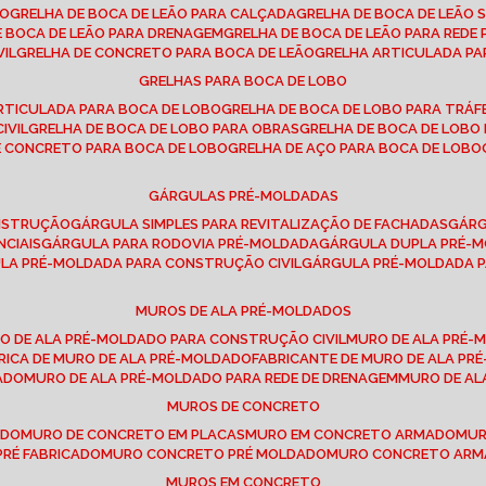
SO
GRELHA DE BOCA DE LEÃO PARA CALÇADA
GRELHA DE BOCA DE LEÃO 
DE BOCA DE LEÃO PARA DRENAGEM
GRELHA DE BOCA DE LEÃO PARA REDE 
VIL
GRELHA DE CONCRETO PARA BOCA DE LEÃO
GRELHA ARTICULADA PA
GRELHAS PARA BOCA DE LOBO
ARTICULADA PARA BOCA DE LOBO
GRELHA DE BOCA DE LOBO PARA TRÁ
IVIL
GRELHA DE BOCA DE LOBO PARA OBRAS
GRELHA DE BOCA DE LOB
DE CONCRETO PARA BOCA DE LOBO
GRELHA DE AÇO PARA BOCA DE LOBO
GÁRGULAS PRÉ-MOLDADAS
ONSTRUÇÃO
GÁRGULA SIMPLES PARA REVITALIZAÇÃO DE FACHADAS
GÁR
NCIAIS
GÁRGULA PARA RODOVIA PRÉ-MOLDADA
GÁRGULA DUPLA PRÉ-
ULA PRÉ-MOLDADA PARA CONSTRUÇÃO CIVIL
GÁRGULA PRÉ-MOLDADA 
MUROS DE ALA PRÉ-MOLDADOS
RO DE ALA PRÉ-MOLDADO PARA CONSTRUÇÃO CIVIL
MURO DE ALA PRÉ
BRICA DE MURO DE ALA PRÉ-MOLDADO
FABRICANTE DE MURO DE ALA P
ADO
MURO DE ALA PRÉ-MOLDADO PARA REDE DE DRENAGEM
MURO DE A
MUROS DE CONCRETO
ADO
MURO DE CONCRETO EM PLACAS
MURO EM CONCRETO ARMADO
MU
PRÉ FABRICADO
MURO CONCRETO PRÉ MOLDADO
MURO CONCRETO AR
MUROS EM CONCRETO