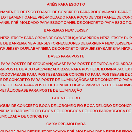
ANÉIS PARA ESGOTO
CANAMENTO DE ESGOTO
ANEL DE CONCRETO PARA RODOVIA
ANEL PARA
TO LOTEAMENTO
ANEL PRÉ-MOLDADO PARA POÇO DE VISITA
ANEL DE CO
O
ANEL PRÉ-MOLDADO PARA ESGOTO
ANEL DE CONCRETO PARA ESGOTO
BARREIRAS NEW JERSEY
A NEW JERSEY PARA OBRAS DE CONSTRUÇÃO
BARREIRA NEW JERSEY D
TE DE BARREIRA NEW JERSEY
FORNECEDORES DE BARREIRA NEW JERSEY
NEW JERSEY DUPLA
BARREIRA DE CONCRETO NEW JERSEY
BARREIRA NEW
BASES PARA POSTE
O PARA POSTES DE SEGURANÇA
BASE PARA POSTE DE ENERGIA SOLAR
B
PARA POSTE DE AÇO GALVANIZADO
BASE PARA POSTE DE ILUMINAÇÃO E
 RODOVIA
BASE PARA POSTES
BASE DE CONCRETO PARA POSTE
BASE D
SE DE CONCRETO PARA POSTE DE ILUMINAÇÃO
BASE DE CONCRETO PAR
ONCRETO
BASE PARA POSTE DE CONCRETO
BASE PARA POSTE DE JARDIM
 METÁLICO
BASE PARA POSTE DE ILUMINAÇÃO
BOCA DE LOBO
O
GUIA DE CONCRETO BOCA DE LOBO
MEIO FIO BOCA DE LOBO DE CONC
O PRÉ MOLDADO
MEIO FIO BOCA DE LOBO
BOCA DE LOBO PADRÃO
BOCA D
RÉ MOLDADA DE CONCRETO
CAIXA PRÉ-MOLDADA
-MOLDADA PARA REDE ELÉTRICA
CAIXA PRÉ-MOLDADA PARA REDE DE ESG