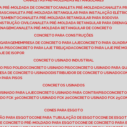
CANALETAS PRÉ-MOLDADAS RETANGULARES
TA PRÉ-MOLDADA DE CONCRETO
CANALETA PRÉ-MOLDADA
CANALETA P
RAS
CANALETA PRÉ-MOLDADA RETANGULAR PARA INSTALAÇÃO ELÉTRI
OTEAMENTO
CANALETA PRÉ-MOLDADA RETANGULAR PARA RODOVIA
NSTRUÇÃO CIVIL
CANALETA PRÉ-MOLDADA RETANGULAR PARA DRENA
RENAGEM
CANALETA PRÉ-MOLDADA RETANGULAR DE CONCRETO
CONCRETO PARA CONSTRUÇÕES
E GARAGEM
EMPRESA DE CONCRETO PARA LAJE
CONCRETO PARA QUADRA
RA PISO
CONCRETO PARA LAJE TRELIÇADA
CONCRETO PARA LAJE PRÉ M
AJE DE ISOPOR
CONCRETO USINADO INDUSTRIAL
O PISO POLIDO
CONCRETO USINADO PISO
CONCRETO USINADO PARA Q
RESA DE CONCRETO USINADO
DISTRIBUIDOR DE CONCRETO USINADO
C
 PARA PISOS
CONCRETOS USINADOS
USINADO PARA LAJE
CONCRETO USINADO PARA CONTRAPISO
CONCRETO
DO FCK 30
CONCRETO USINADO FCK 20
CONCRETO USINADO FCK 25
C
CONES PARA ESGOTO
ÇÃO PARA ESGOTO
CONE PARA TUBULAÇÃO DE ESGOTO
CONE DE ESGO
 DE CONCRETO PRÉ-MOLDADO PARA ESGOTO
CONE DE CONCRETO PARA