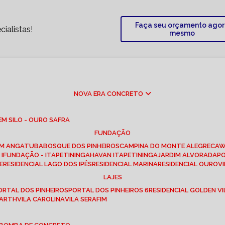
Faça seu orçamento ago
ialistas!
mesmo
NOVA ERA CONCRETO
M SILO - OURO SAFRA
FUNDAÇÃO
EM ANGATUBA
BOSQUE DOS PINHEIROS
CAMPINA DO MONTE ALEGRE
CA
I
FUNDAÇÃO - ITAPETININGA
HAVAN ITAPETININGA
JARDIM ALVORADA
P
E
RESIDENCIAL LAGO DOS IPÊS
RESIDENCIAL MARINA
RESIDENCIAL OUROVI
LAJES
PORTAL DOS PINHEIROS
PORTAL DOS PINHEIROS 6
RESIDENCIAL GOLDEN VI
 BARTH
VILA CAROLINA
VILA SERAFIM