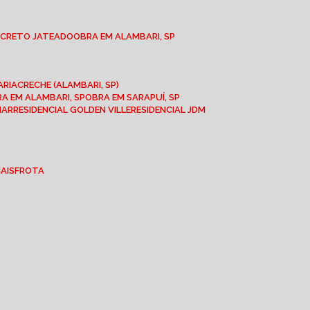
NCRETO JATEADO
OBRA EM ALAMBARI, SP
ARIA
CRECHE (ALAMBARI, SP)
BRA EM ALAMBARI, SP
OBRA EM SARAPUÍ, SP
MAR
RESIDENCIAL GOLDEN VILLE
RESIDENCIAL JDM
IAIS
FROTA