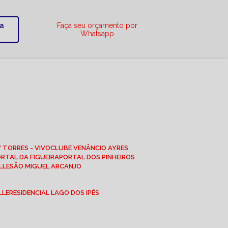
ra
Faça seu orçamento por
Whatsapp
W TORRES - VIVO
CLUBE VENÂNCIO AYRES
ORTAL DA FIGUEIRA
PORTAL DOS PINHEIROS
LLE
SÃO MIGUEL ARCANJO
LLE
RESIDENCIAL LAGO DOS IPÊS