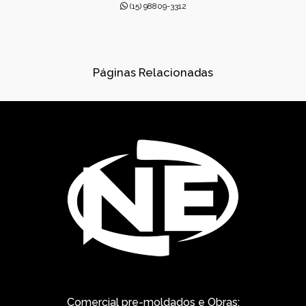
CONCRETO USINADO INDUSTRIAL
(15) 98809-3312
CONCRETOS USINADOS
CONES PARA ESGOTO
Páginas Relacionadas
DISPOSITIVOS DE DRENAGEM
DISSIPADORES DE ENERGIA PRÉ-MOLDADO
DRENAGEM
FÁBRICA DE PRÉ-MOLDADOS
GÁRGULAS PRÉ-MOLDADAS
GRELHAS PARA BOCA DE LEÃO
GRELHAS PARA BOCA DE LOBO
MUROS DE ALA PRÉ-MOLDADOS
Comercial pre-moldados e Obras: