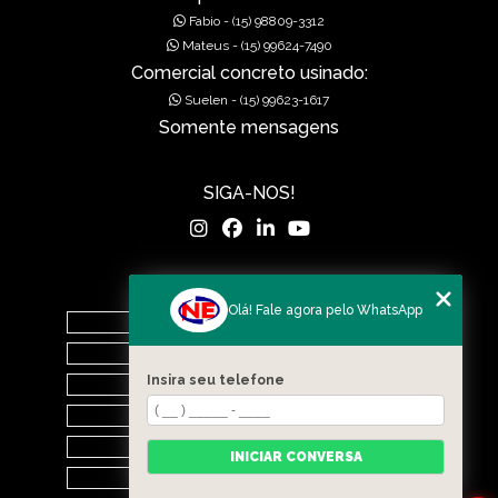
Fabio - (15) 98809-3312
MUROS DE CONCRETO
Mateus - (15) 99624-7490
Comercial concreto usinado:
MUROS EM CONCRETO
Suelen - (15) 99623-1617
Somente mensagens
MUROS PRÉ FABRICADOS
MUROS PRÉ MOLDADOS
SIGA-NOS!
MUROS PRÉ-MOLDADOS
PISOS DE CONCRETO
MENU
Olá! Fale agora pelo WhatsApp
PISOS POLIDOS
Home
O Grupo
POÇOS DE VISITA PRÉ-MOLDADO
Insira seu telefone
Nova Era Concreto
PRÉ FABRICADAS
Nova Era Pré Moldados
Nova Drenagem Obras
INICIAR CONVERSA
RAMPAS DE ACESSIBILIDADE PRÉ-MOLDADA
Contato