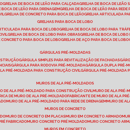
SO
GRELHA DE BOCA DE LEÃO PARA CALÇADA
GRELHA DE BOCA DE LEÃO 
DE BOCA DE LEÃO PARA DRENAGEM
GRELHA DE BOCA DE LEÃO PARA REDE 
VIL
GRELHA DE CONCRETO PARA BOCA DE LEÃO
GRELHA ARTICULADA PA
GRELHAS PARA BOCA DE LOBO
ARTICULADA PARA BOCA DE LOBO
GRELHA DE BOCA DE LOBO PARA TRÁ
IVIL
GRELHA DE BOCA DE LOBO PARA OBRAS
GRELHA DE BOCA DE LOB
DE CONCRETO PARA BOCA DE LOBO
GRELHA DE AÇO PARA BOCA DE LOBO
GÁRGULAS PRÉ-MOLDADAS
ONSTRUÇÃO
GÁRGULA SIMPLES PARA REVITALIZAÇÃO DE FACHADAS
GÁR
NCIAIS
GÁRGULA PARA RODOVIA PRÉ-MOLDADA
GÁRGULA DUPLA PRÉ-
ULA PRÉ-MOLDADA PARA CONSTRUÇÃO CIVIL
GÁRGULA PRÉ-MOLDADA 
MUROS DE ALA PRÉ-MOLDADOS
RO DE ALA PRÉ-MOLDADO PARA CONSTRUÇÃO CIVIL
MURO DE ALA PRÉ
BRICA DE MURO DE ALA PRÉ-MOLDADO
FABRICANTE DE MURO DE ALA P
ADO
MURO DE ALA PRÉ-MOLDADO PARA REDE DE DRENAGEM
MURO DE A
MUROS DE CONCRETO
ADO
MURO DE CONCRETO EM PLACAS
MURO EM CONCRETO ARMADO
MU
PRÉ FABRICADO
MURO CONCRETO PRÉ MOLDADO
MURO CONCRETO AR
MUROS EM CONCRETO