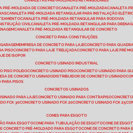
CANALETAS PRÉ-MOLDADAS RETANGULARES
TA PRÉ-MOLDADA DE CONCRETO
CANALETA PRÉ-MOLDADA
CANALETA P
RAS
CANALETA PRÉ-MOLDADA RETANGULAR PARA INSTALAÇÃO ELÉTRI
OTEAMENTO
CANALETA PRÉ-MOLDADA RETANGULAR PARA RODOVIA
NSTRUÇÃO CIVIL
CANALETA PRÉ-MOLDADA RETANGULAR PARA DRENA
RENAGEM
CANALETA PRÉ-MOLDADA RETANGULAR DE CONCRETO
CONCRETO PARA CONSTRUÇÕES
E GARAGEM
EMPRESA DE CONCRETO PARA LAJE
CONCRETO PARA QUADRA
RA PISO
CONCRETO PARA LAJE TRELIÇADA
CONCRETO PARA LAJE PRÉ M
AJE DE ISOPOR
CONCRETO USINADO INDUSTRIAL
O PISO POLIDO
CONCRETO USINADO PISO
CONCRETO USINADO PARA Q
RESA DE CONCRETO USINADO
DISTRIBUIDOR DE CONCRETO USINADO
C
 PARA PISOS
CONCRETOS USINADOS
USINADO PARA LAJE
CONCRETO USINADO PARA CONTRAPISO
CONCRETO
DO FCK 30
CONCRETO USINADO FCK 20
CONCRETO USINADO FCK 25
C
CONES PARA ESGOTO
ÇÃO PARA ESGOTO
CONE PARA TUBULAÇÃO DE ESGOTO
CONE DE ESGO
 DE CONCRETO PRÉ-MOLDADO PARA ESGOTO
CONE DE CONCRETO PARA