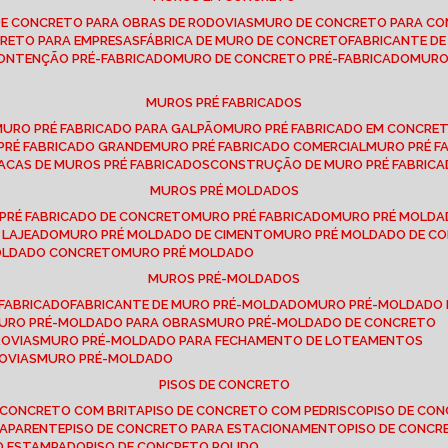
DE CONCRETO PARA OBRAS DE RODOVIAS
MURO DE CONCRETO PARA CO
CRETO PARA EMPRESAS
FÁBRICA DE MURO DE CONCRETO
FABRICANTE D
CONTENÇÃO PRÉ-FABRICADO
MURO DE CONCRETO PRÉ-FABRICADO
MUR
MUROS PRÉ FABRICADOS
MURO PRÉ FABRICADO PARA GALPÃO
MURO PRÉ FABRICADO EM CONCRE
 PRÉ FABRICADO GRANDE
MURO PRÉ FABRICADO COMERCIAL
MURO PRÉ 
LACAS DE MUROS PRÉ FABRICADOS
CONSTRUÇÃO DE MURO PRÉ FABRIC
MUROS PRÉ MOLDADOS
 PRÉ FABRICADO DE CONCRETO
MURO PRÉ FABRICADO
MURO PRÉ MOLD
 LAJEADO
MURO PRÉ MOLDADO DE CIMENTO
MURO PRÉ MOLDADO DE 
MOLDADO CONCRETO
MURO PRÉ MOLDADO
MUROS PRÉ-MOLDADOS
-FABRICADO
FABRICANTE DE MURO PRÉ-MOLDADO
MURO PRÉ-MOLDADO
MURO PRÉ-MOLDADO PARA OBRAS
MURO PRÉ-MOLDADO DE CONCRETO
ROVIAS
MURO PRÉ-MOLDADO PARA FECHAMENTO DE LOTEAMENTOS
OVIAS
MURO PRÉ-MOLDADO
PISOS DE CONCRETO
DE CONCRETO COM BRITA
PISO DE CONCRETO COM PEDRISCO
PISO DE C
 APARENTE
PISO DE CONCRETO PARA ESTACIONAMENTO
PISO DE CONC
TO ESTAMPADO
PISO DE CONCRETO POLIDO