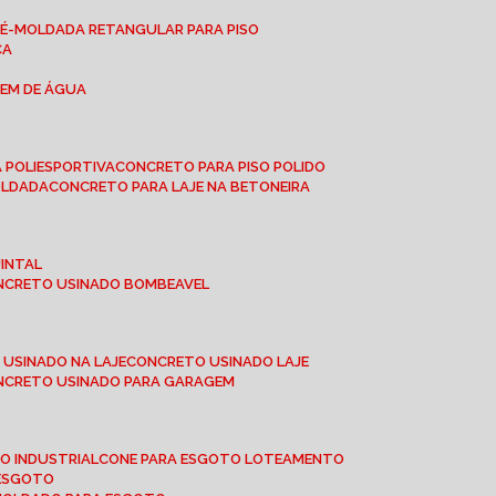
RÉ-MOLDADA RETANGULAR PARA PISO
CA
GEM DE ÁGUA
 POLIESPORTIVA
CONCRETO PARA PISO POLIDO
OLDADA
CONCRETO PARA LAJE NA BETONEIRA
UINTAL
ONCRETO USINADO BOMBEAVEL
 USINADO NA LAJE
CONCRETO USINADO LAJE
ONCRETO USINADO PARA GARAGEM
TO INDUSTRIAL
CONE PARA ESGOTO LOTEAMENTO
 ESGOTO