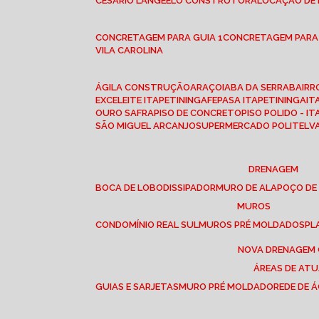
CESÁRIO LANGE
ELO CONSTRUTORA
LOCAÇÃO DE
CONCRETAGEM PARA GUIA 1
CONCRETAGEM PARA
VILA CAROLINA
ÁGILA CONSTRUÇÃO
ARAÇOIABA DA SERRA
BAIR
EXCELEITE ITAPETININGA
FEPASA ITAPETININGA
IT
OURO SAFRA
PISO DE CONCRETO
PISO POLIDO - I
SÃO MIGUEL ARCANJO
SUPERMERCADO POLITEL
DRENAGEM
BOCA DE LOBO
DISSIPADOR
MURO DE ALA
POÇO DE
MUROS
CONDOMÍNIO REAL SUL
MUROS PRÉ MOLDADOS
P
NOVA DRENAGEM
ÁREAS DE AT
GUIAS E SARJETAS
MURO PRÉ MOLDADO
REDE DE 