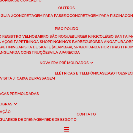
 BOMBA DE CONCRETO
OUTROS
 GUIA 2
CONCRETAGEM PARA PASSEIO
CONCRETAGEM PARA PISCINA
CO
PISO POLIDO
RO REGISTRO VELHO
BAIRRO SÃO ROQUE
BURGER KING
COLÉGIO SANTA M
A AÇOS
ITAPETININGA SHOPPING
KING'S BARBECUE
OBRA ANGATUBA
O
TAPETININGA
PISTA DE SKATE (ALAMBARI, SP)
QUITANDA HORTIFRUTI PO
VANGUARDA CONSTRUÇÕES
VILA APARECIDA
NOVA ERA PRÉ MOLDADOS
ELÉTRICAS E TELEFÔNICAS
ESGOTO
ESPEC
 VISITA / CAIXA DE PASSAGEM
LACAS PRÉ MOLDADAS
 OBRAS
UAÇÃO
CONTATO
ÁGUA
REDE DE DRENAGEM
REDE DE ESGOTO