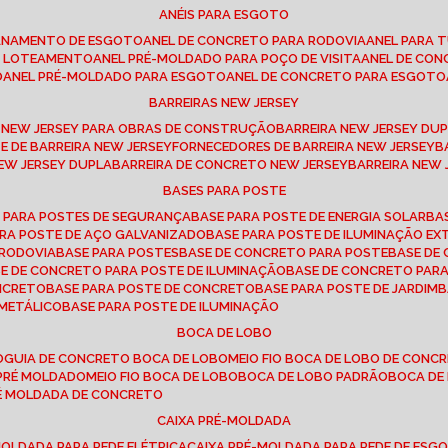
ANÉIS PARA ESGOTO
CANAMENTO DE ESGOTO
ANEL DE CONCRETO PARA RODOVIA
ANEL PARA
TO LOTEAMENTO
ANEL PRÉ-MOLDADO PARA POÇO DE VISITA
ANEL DE CO
O
ANEL PRÉ-MOLDADO PARA ESGOTO
ANEL DE CONCRETO PARA ESGOTO
BARREIRAS NEW JERSEY
A NEW JERSEY PARA OBRAS DE CONSTRUÇÃO
BARREIRA NEW JERSEY D
TE DE BARREIRA NEW JERSEY
FORNECEDORES DE BARREIRA NEW JERSEY
NEW JERSEY DUPLA
BARREIRA DE CONCRETO NEW JERSEY
BARREIRA NEW
BASES PARA POSTE
O PARA POSTES DE SEGURANÇA
BASE PARA POSTE DE ENERGIA SOLAR
B
PARA POSTE DE AÇO GALVANIZADO
BASE PARA POSTE DE ILUMINAÇÃO E
 RODOVIA
BASE PARA POSTES
BASE DE CONCRETO PARA POSTE
BASE D
SE DE CONCRETO PARA POSTE DE ILUMINAÇÃO
BASE DE CONCRETO PAR
ONCRETO
BASE PARA POSTE DE CONCRETO
BASE PARA POSTE DE JARDIM
 METÁLICO
BASE PARA POSTE DE ILUMINAÇÃO
BOCA DE LOBO
O
GUIA DE CONCRETO BOCA DE LOBO
MEIO FIO BOCA DE LOBO DE CONC
O PRÉ MOLDADO
MEIO FIO BOCA DE LOBO
BOCA DE LOBO PADRÃO
BOCA D
RÉ MOLDADA DE CONCRETO
CAIXA PRÉ-MOLDADA
-MOLDADA PARA REDE ELÉTRICA
CAIXA PRÉ-MOLDADA PARA REDE DE ESG