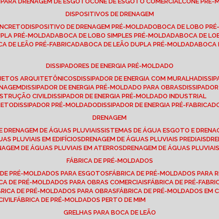
E PARA DRENAGEM DE ESGOTO
CONE DE ESGOTO COMERCIAL
CONE PRÉ
DISPOSITIVOS DE DRENAGEM
ONCRETO
DISPOSITIVO DE DRENAGEM PRÉ-MOLDADO
BOCA DE LOBO PR
UPLA PRÉ-MOLDADA
BOCA DE LOBO SIMPLES PRÉ-MOLDADA
BOCA DE L
OCA DE LEÃO PRÉ-FABRICADA
BOCA DE LEÃO DUPLA PRÉ-MOLDADA
BOCA
DISSIPADORES DE ENERGIA PRÉ-MOLDADO
ROJETOS ARQUITETÔNICOS
DISSIPADOR DE ENERGIA COM MURALHA
DISS
ENAGEM
DISSIPADOR DE ENERGIA PRÉ-MOLDADO PARA OBRAS
DISSIPAD
NSTRUÇÃO CIVIL
DISSIPADOR DE ENERGIA PRÉ-MOLDADO INDUSTRIAL
RETO
DISSIPADOR PRÉ-MOLDADO
DISSIPADOR DE ENERGIA PRÉ-FABRICAD
DRENAGEM
E DRENAGEM DE ÁGUAS PLUVIAIS
SISTEMAS DE ÁGUA ESGOTO E DREN
AS PLUVIAIS EM EDIFÍCIOS
DRENAGEM DE ÁGUAS PLUVIAIS PREDIAIS
DR
ENAGEM DE ÁGUAS PLUVIAIS EM ATERROS
DRENAGEM DE ÁGUAS PLUVIAI
FÁBRICA DE PRÉ-MOLDADOS
A DE PRÉ-MOLDADOS PARA ESGOTOS
FÁBRICA DE PRÉ-MOLDADOS PARA R
ICA DE PRÉ-MOLDADOS PARA OBRAS COMERCIAIS
FÁBRICA DE PRÉ-FABR
BRICA DE PRÉ-MOLDADOS PARA OBRAS
FÁBRICA DE PRÉ-MOLDADOS EM
IVIL
FÁBRICA DE PRÉ-MOLDADOS PERTO DE MIM
GRELHAS PARA BOCA DE LEÃO