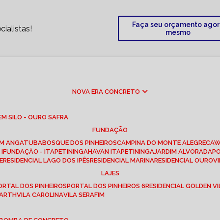
Faça seu orçamento ago
ialistas!
mesmo
NOVA ERA CONCRETO
M SILO - OURO SAFRA
FUNDAÇÃO
EM ANGATUBA
BOSQUE DOS PINHEIROS
CAMPINA DO MONTE ALEGRE
CA
I
FUNDAÇÃO - ITAPETININGA
HAVAN ITAPETININGA
JARDIM ALVORADA
P
E
RESIDENCIAL LAGO DOS IPÊS
RESIDENCIAL MARINA
RESIDENCIAL OUROVI
LAJES
PORTAL DOS PINHEIROS
PORTAL DOS PINHEIROS 6
RESIDENCIAL GOLDEN VI
 BARTH
VILA CAROLINA
VILA SERAFIM