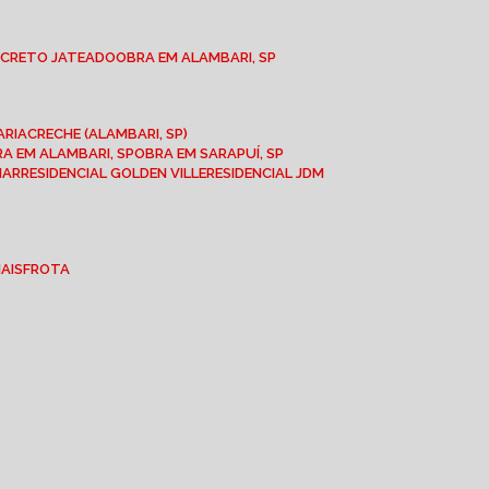
NCRETO JATEADO
OBRA EM ALAMBARI, SP
ARIA
CRECHE (ALAMBARI, SP)
BRA EM ALAMBARI, SP
OBRA EM SARAPUÍ, SP
MAR
RESIDENCIAL GOLDEN VILLE
RESIDENCIAL JDM
IAIS
FROTA