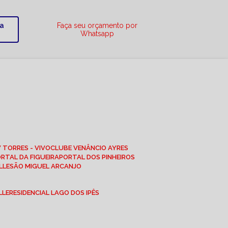
ra
Faça seu orçamento por
Whatsapp
W TORRES - VIVO
CLUBE VENÂNCIO AYRES
ORTAL DA FIGUEIRA
PORTAL DOS PINHEIROS
LLE
SÃO MIGUEL ARCANJO
LLE
RESIDENCIAL LAGO DOS IPÊS