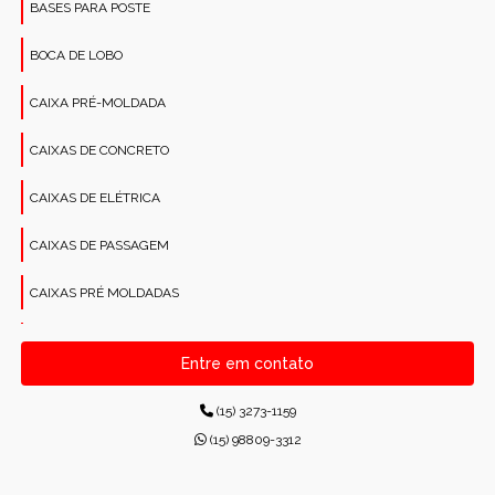
BASES PARA POSTE
BOCA DE LOBO
CAIXA PRÉ-MOLDADA
CAIXAS DE CONCRETO
CAIXAS DE ELÉTRICA
CAIXAS DE PASSAGEM
CAIXAS PRÉ MOLDADAS
CANALETAS PRÉ-MOLDADAS RETANGULARES
Entre em contato
CONCRETO PARA CONSTRUÇÕES
(15) 3273-1159
CONCRETO USINADO INDUSTRIAL
(15) 98809-3312
CONCRETOS USINADOS