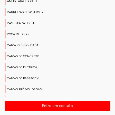
ANÉIS PARA ESGOTO
BARREIRAS NEW JERSEY
BASES PARA POSTE
BOCA DE LOBO
CAIXA PRÉ-MOLDADA
CAIXAS DE CONCRETO
CAIXAS DE ELÉTRICA
CAIXAS DE PASSAGEM
CAIXAS PRÉ MOLDADAS
CANALETAS PRÉ-MOLDADAS RETANGULARES
Entre em contato
CONCRETO PARA CONSTRUÇÕES