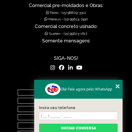
MUROS DE ALA PRÉ-MOLDADOS
Comercial pre-moldados e Obras:
Fabio - (15) 98809-3312
MUROS DE CONCRETO
Mateus - (15) 99624-7490
Comercial concreto usinado:
MUROS EM CONCRETO
Suelen - (15) 99623-1617
Somente mensagens
MUROS PRÉ FABRICADOS
MUROS PRÉ MOLDADOS
SIGA-NOS!
MUROS PRÉ-MOLDADOS
PISOS DE CONCRETO
MENU
Olá! Fale agora pelo WhatsApp
PISOS POLIDOS
Home
O Grupo
POÇOS DE VISITA PRÉ-MOLDADO
Insira seu telefone
Nova Era Concreto
PRÉ FABRICADAS
Nova Era Pré Moldados
Nova Drenagem Obras
INICIAR CONVERSA
RAMPAS DE ACESSIBILIDADE PRÉ-MOLDADA