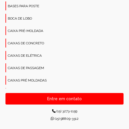
BASES PARA POSTE
BOCA DE LOBO
CAIXA PRÉ-MOLDADA
CAIXAS DE CONCRETO
CAIXAS DE ELÉTRICA
CAIXAS DE PASSAGEM
CAIXAS PRÉ MOLDADAS
CANALETAS PRÉ-MOLDADAS RETANGULARES
Entre em contato
CONCRETO PARA CONSTRUÇÕES
(15) 3273-1159
CONCRETO USINADO INDUSTRIAL
(15) 98809-3312