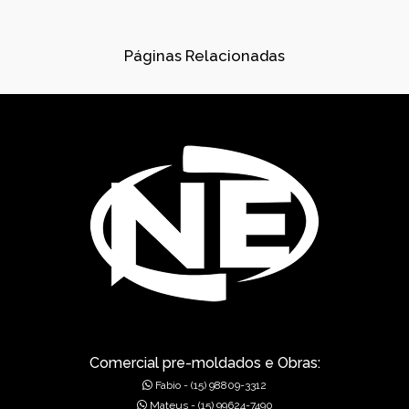
CONCRETOS USINADOS
CONES PARA ESGOTO
Páginas Relacionadas
DISPOSITIVOS DE DRENAGEM
DISSIPADORES DE ENERGIA PRÉ-MOLDADO
DRENAGEM
FÁBRICA DE PRÉ-MOLDADOS
GÁRGULAS PRÉ-MOLDADAS
GRELHAS PARA BOCA DE LEÃO
GRELHAS PARA BOCA DE LOBO
MUROS DE ALA PRÉ-MOLDADOS
Comercial pre-moldados e Obras:
Fabio - (15) 98809-3312
MUROS DE CONCRETO
Mateus - (15) 99624-7490